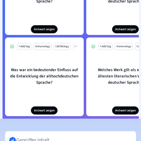
Sprache?
deutscher Sprach
Antwort zeigen
Antwort zeigen
+ Add tag
Immunology
Cell Biology
Mo
+ Add tag
Immunology
Cell
Was war ein bedeutender Einfluss auf
Welches Werk gilt als ei
die Entwicklung der althochdeutschen
ältesten literarischen W
Sprache?
deutscher Sprach
Antwort zeigen
Antwort zeigen
Geprüfter Inhalt