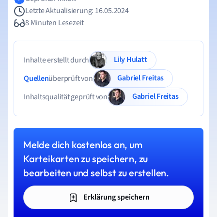
Letzte Aktualisierung: 16.05.2024
8 Minuten Lesezeit
Lily Hulatt
Inhalte erstellt durch
Gabriel Freitas
Quellen
überprüft von
Gabriel Freitas
Inhaltsqualität geprüft von
Melde dich kostenlos an, um
Karteikarten zu speichern, zu
bearbeiten und selbst zu erstellen.
Erklärung speichern