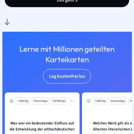
Los geht’s
Lerne mit Millionen geteilten
Karteikarten
Leg kostenfrei los
+ Add tag
Immunology
Cell Biology
Mo
+ Add tag
Immunology
Cell
Was war ein bedeutender Einfluss auf
Welches Werk gilt als ei
die Entwicklung der althochdeutschen
ältesten literarischen W