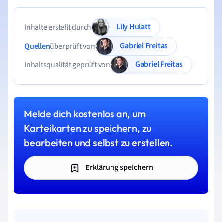
Lily Hulatt
Inhalte erstellt durch
Gabriel Freitas
Quellen
überprüft von
Gabriel Freitas
Inhaltsqualität geprüft von
Melde dich kostenlos an, um
Karteikarten zu speichern, zu
bearbeiten und selbst zu erstellen.
Erklärung speichern