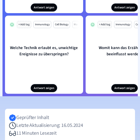
Antwort zeigen
Antwort zeigen
+ Add tag
Immunology
Cell Biology
Mo
+ Add tag
Immunology
Cell
Welche Technik erlaubt es, unwichtige
Womit kann das Erzäh
Ereignisse zu überspringen?
beeinflusst werde
Antwort zeigen
Antwort zeigen
Geprüfter Inhalt
Letzte Aktualisierung: 16.05.2024
11 Minuten Lesezeit