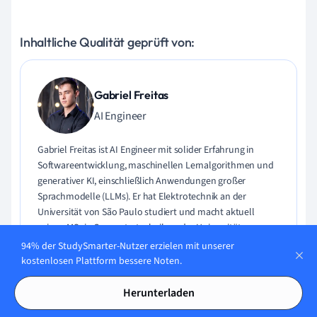
Inhaltliche Qualität geprüft von:
Gabriel Freitas
AI Engineer
Gabriel Freitas ist AI Engineer mit solider Erfahrung in
Softwareentwicklung, maschinellen Lernalgorithmen und
generativer KI, einschließlich Anwendungen großer
Sprachmodelle (LLMs). Er hat Elektrotechnik an der
Universität von São Paulo studiert und macht aktuell
seinen MSc in Computertechnik an der Universität von
Campinas mit Schwerpunkt auf maschinellem Lernen.
94% der StudySmarter-Nutzer erzielen mit unserer
Gabriel hat einen starken Hintergrund in Software-
kostenlosen Plattform bessere Noten.
Engineering und hat an Projekten zu Computer Vision,
Embedded AI und LLM-Anwendungen gearbeitet.
Herunterladen