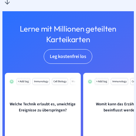
Lerne mit Millionen geteilten
Karteikarten
Leg kostenfrei los
+ Add tag
Immunology
Cell Biology
Mo
+ Add tag
Immunology
Cell
Welche Technik erlaubt es, unwichtige
Womit kann das Erzäh
Ereignisse zu überspringen?
beeinflusst werde