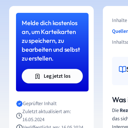
Inhalte
Melde dich kostenlos
an, um Karteikarten
Quelle
zu speichern, zu
Inhalts
bearbeiten und selbst
zu erstellen.
Leg jetzt los
Was 
Geprüfter Inhalt
Die
Rez
Zuletzt aktualisiert am:
das sic
16.05.2024
Interpr
Veröffentlicht am: 16.05.2024