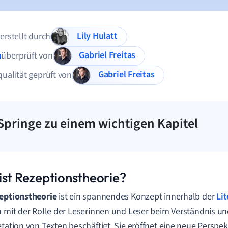
Lily Hulatt
 erstellt durch
Gabriel Freitas
n
überprüft von
Gabriel Freitas
qualität geprüft von
Springe zu einem wichtigen Kapitel
ist Rezeptionstheorie?
eptionstheorie
ist ein spannendes Konzept innerhalb der
Li
h mit der Rolle der Leserinnen und Leser beim Verständnis un
etation von Texten beschäftigt. Sie eröffnet eine neue Perspek