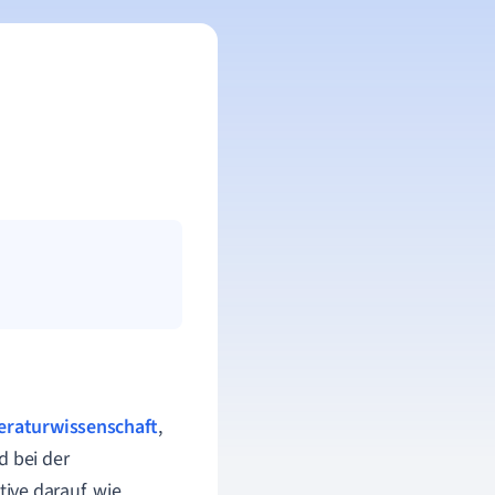
teraturwissenschaft
,
d bei der
tive darauf, wie