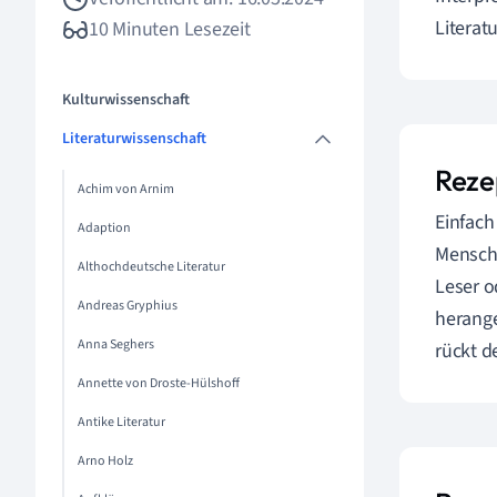
Literat
10 Minuten Lesezeit
Kulturwissenschaft
Literaturwissenschaft
Reze
Achim von Arnim
Einfach
Adaption
Mensche
Althochdeutsche Literatur
Leser o
Andreas Gryphius
herange
Anna Seghers
rückt d
Annette von Droste-Hülshoff
Antike Literatur
Arno Holz