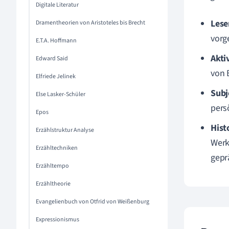
Digitale Literatur
Lese
Dramentheorien von Aristoteles bis Brecht
vorg
E.T.A. Hoffmann
Akti
Edward Said
von 
Elfriede Jelinek
Subj
Else Lasker-Schüler
pers
Epos
Hist
Erzählstruktur Analyse
Werk
Erzähltechniken
gepr
Erzähltempo
Erzähltheorie
Evangelienbuch von Otfrid von Weißenburg
Expressionismus