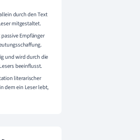
 allein durch den Text
ser mitgestaltet.
t passive Empfänger
eutungsschaffung.
tig und wird durch die
esers beeinflusst.
ation literarischer
n dem ein Leser lebt,