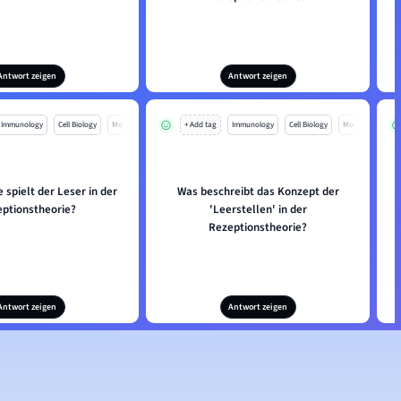
Antwort zeigen
Antwort zeigen
Immunology
Cell Biology
Mo
+ Add tag
Immunology
Cell Biology
Mo
 spielt der Leser in der
Was beschreibt das Konzept der
ptionstheorie?
'Leerstellen' in der
Rezeptionstheorie?
Antwort zeigen
Antwort zeigen