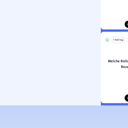
+ Add tag
Welche Rolle
Reze