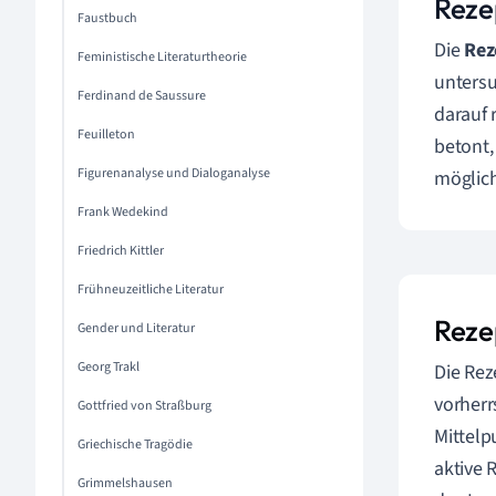
Reze
Faustbuch
Die
Rez
Feministische Literaturtheorie
untersu
Ferdinand de Saussure
darauf 
Feuilleton
betont,
Figurenanalyse und Dialoganalyse
möglich
Frank Wedekind
Friedrich Kittler
Frühneuzeitliche Literatur
Reze
Gender und Literatur
Georg Trakl
Die Rez
vorherr
Gottfried von Straßburg
Mittelp
Griechische Tragödie
aktive 
Grimmelshausen