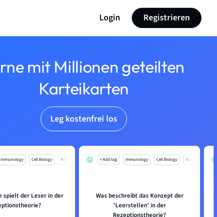
Login
Registrieren
rne mit Millionen geteilten
Karteikarten
Leg kostenfrei los
Immunology
Cell Biology
Mo
+ Add tag
Immunology
Cell Biology
Mo
 spielt der Leser in der
Was beschreibt das Konzept der
ptionstheorie?
'Leerstellen' in der
Rezeptionstheorie?