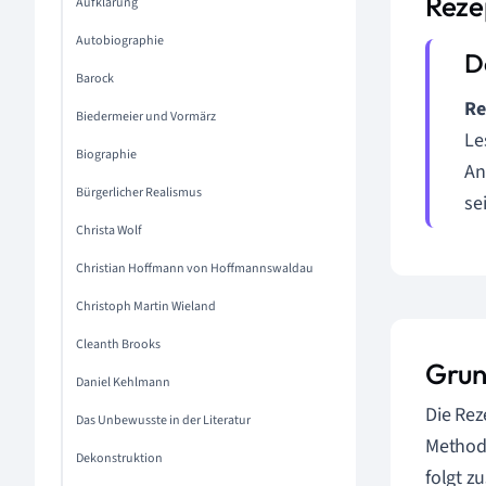
Reze
Aufklärung
Autobiographie
Barock
Re
Biedermeier und Vormärz
Le
Biographie
An
Bürgerlicher Realismus
se
Christa Wolf
Christian Hoffmann von Hoffmannswaldau
Christoph Martin Wieland
Cleanth Brooks
Grun
Daniel Kehlmann
Die Rez
Das Unbewusste in der Literatur
Methodo
Dekonstruktion
folgt 