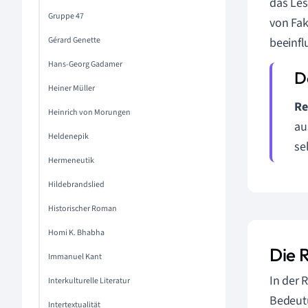
das Les
Gruppe 47
von Fak
Gérard Genette
beeinfl
Hans-Georg Gadamer
Heiner Müller
Re
Heinrich von Morungen
au
Heldenepik
se
Hermeneutik
Hildebrandslied
Historischer Roman
Homi K. Bhabha
Die R
Immanuel Kant
In der 
Interkulturelle Literatur
Bedeutu
Intertextualität