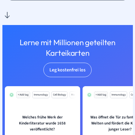
Lerne mit Millionen geteilten
Karteikarten
Leg kostenfrei los
+ Add tag
Immunology
Cell Biology
Mo
+ Add tag
Immunology
Cell
Welches frühe Werk der
Was öffnet die Tür zu fant
Kinderliteratur wurde 1658
Welten und fördert die Kr
veröffentlicht?
junger Leser?