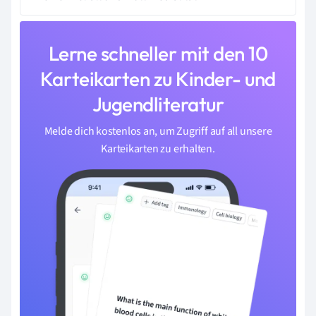
Lerne schneller mit den 10
Karteikarten zu Kinder- und
Jugendliteratur
Melde dich kostenlos an, um Zugriff auf all unsere
Karteikarten zu erhalten.