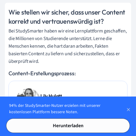
Wie stellen wir sicher, dass unser Content
korrekt und vertrauenswürdig ist?
Bei StudySmarter haben wir eine Lernplattform geschaffen,
die Millionen von Studierende unterstützt. Lerne die
Menschen kennen, die hart daran arbeiten, Fakten
basierten Content zu liefern und sicherzustellen, dass er
überprüft wird.
Content-Erstellungsprozess:
Lily Hulatt
Digital Content Specialist
94% der StudySmarter-Nutzer erzielen mit unserer
kostenlosen Plattform bessere Noten.
Lily Hulatt ist Digital Content Specialist mit über drei
Herunterladen
Jahren Erfahrung in Content-Strategie und Curriculum-
Design. Sie hat 2022 ihren Doktortitel in Englischer Literatur