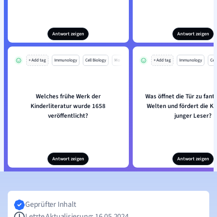
Antwort zeigen
Antwort zeigen
+ Add tag
Immunology
Cell Biology
Mo
+ Add tag
Immunology
Cell
Welches frühe Werk der
Was öffnet die Tür zu fant
Kinderliteratur wurde 1658
Welten und fördert die Kr
veröffentlicht?
junger Leser?
Antwort zeigen
Antwort zeigen
Geprüfter Inhalt
Letzte Aktualisierung: 16.05.2024