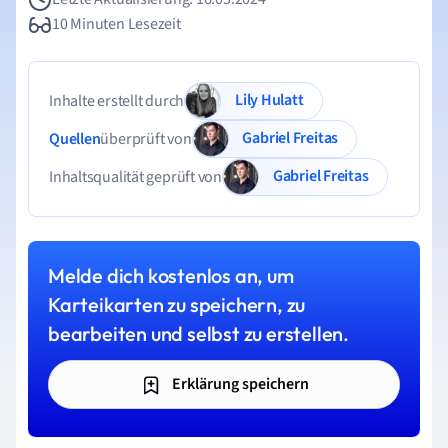
10 Minuten Lesezeit
Lily Hulatt
Inhalte erstellt durch
Gabriel Freitas
Quellen
überprüft von
Gabriel Freitas
Inhaltsqualität geprüft von
Melde dich kostenlos an, um
Karteikarten zu speichern, zu
bearbeiten und selbst zu erstellen.
Erklärung speichern