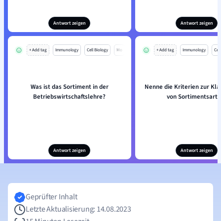
Antwort zeigen
Antwort zeigen
+ Add tag
Immunology
Cell Biology
Mo
+ Add tag
Immunology
Cell
Was ist das Sortiment in der
Nenne die Kriterien zur Kla
Betriebswirtschaftslehre?
von Sortimentsarte
Antwort zeigen
Antwort zeigen
Geprüfter Inhalt
Letzte Aktualisierung: 14.08.2023