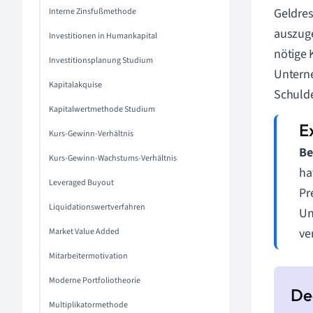
Geldres
Interne Zinsfußmethode
auszuge
Investitionen in Humankapital
nötige 
Investitionsplanung Studium
Untern
Kapitalakquise
Schuld
Kapitalwertmethode Studium
Kurs-Gewinn-Verhältnis
Be
Kurs-Gewinn-Wachstums-Verhältnis
ha
Leveraged Buyout
Pr
Liquidationswertverfahren
Un
ve
Market Value Added
Mitarbeitermotivation
Moderne Portfoliotheorie
Multiplikatormethode