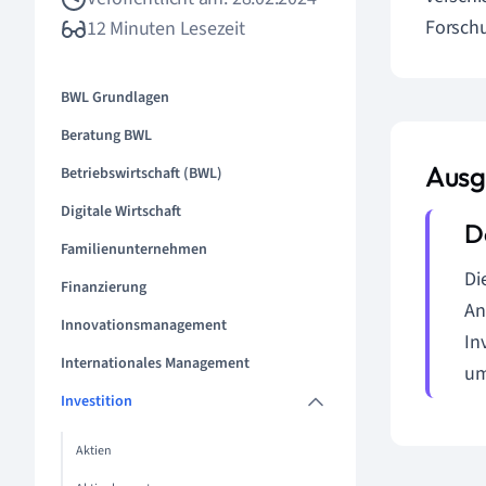
Forschu
12 Minuten Lesezeit
BWL Grundlagen
Beratung BWL
Ausg
Betriebswirtschaft (BWL)
Digitale Wirtschaft
Familienunternehmen
Di
Finanzierung
An
Innovationsmanagement
In
Internationales Management
um
Investition
Aktien