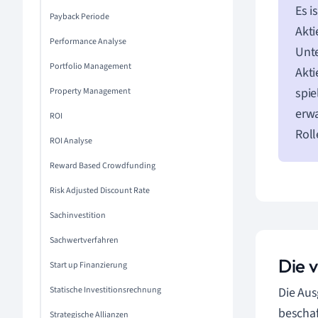
Es i
Payback Periode
Akti
Performance Analyse
Unte
Portfolio Management
Akti
spie
Property Management
erwa
ROI
Roll
ROI Analyse
Reward Based Crowdfunding
Risk Adjusted Discount Rate
Sachinvestition
Sachwertverfahren
Die 
Start up Finanzierung
Statische Investitionsrechnung
Die Aus
beschaf
Strategische Allianzen