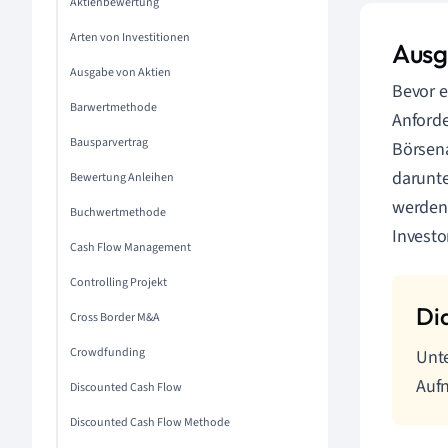
Aktienbewertung
Arten von Investitionen
Ausg
Ausgabe von Aktien
Bevor e
Barwertmethode
Anforde
Bausparvertrag
Börsena
darunte
Bewertung Anleihen
werden,
Buchwertmethode
Invest
Cash Flow Management
Controlling Projekt
Cross Border M&A
Crowdfunding
Unte
Auf
Discounted Cash Flow
Discounted Cash Flow Methode