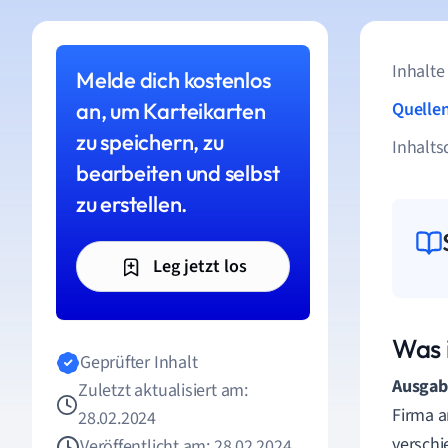
Inhalte
Melde dich kostenlos
an, um Karteikarten
Quelle
zu speichern, zu
Inhalts
bearbeiten und selbst
zu erstellen.
Leg jetzt los
Was 
Geprüfter Inhalt
Ausgab
Zuletzt aktualisiert am:
Firma a
28.02.2024
verschi
Veröffentlicht am: 28.02.2024