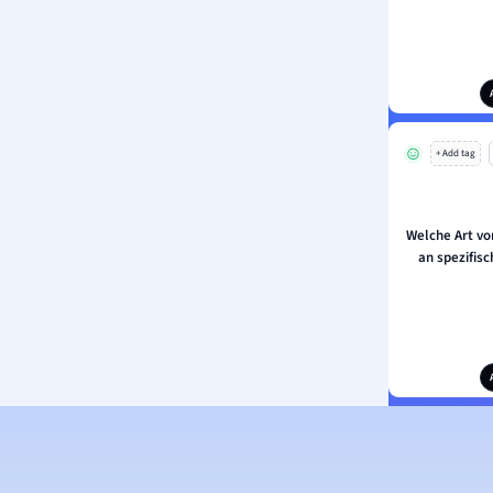
+ Add tag
Welche Art von
an spezifis