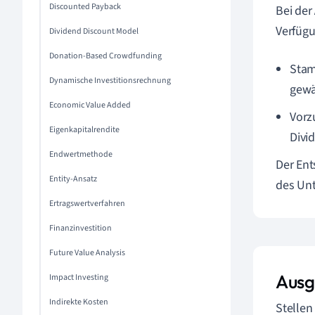
Discounted Payback
Bei der
Verfügu
Dividend Discount Model
Donation-Based Crowdfunding
Stam
Dynamische Investitionsrechnung
gewä
Economic Value Added
Vorz
Eigenkapitalrendite
Divi
Endwertmethode
Der Ent
Entity-Ansatz
des Un
Ertragswertverfahren
Finanzinvestition
Future Value Analysis
Ausg
Impact Investing
Indirekte Kosten
Stellen