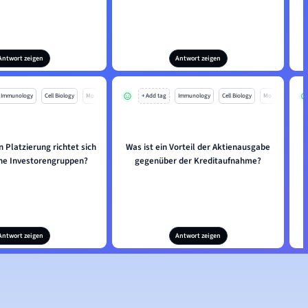
Antwort zeigen
Antwort zeigen
Immunology
Cell Biology
Mo
+ Add tag
Immunology
Cell Biology
Mo
 Platzierung richtet sich
Was ist ein Vorteil der Aktienausgabe
che Investorengruppen?
gegenüber der Kreditaufnahme?
Antwort zeigen
Antwort zeigen