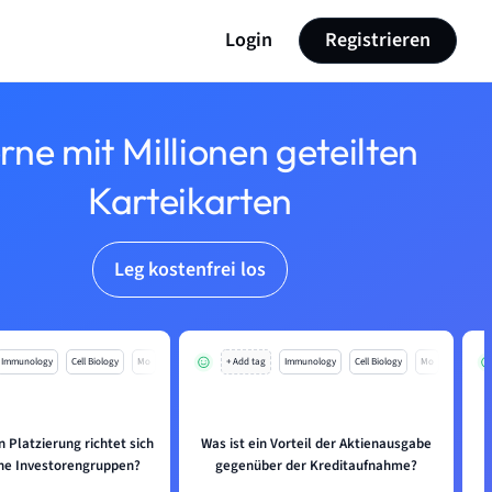
Login
Registrieren
rne mit Millionen geteilten
Karteikarten
Leg kostenfrei los
Immunology
Cell Biology
Mo
+ Add tag
Immunology
Cell Biology
Mo
 Platzierung richtet sich
Was ist ein Vorteil der Aktienausgabe
che Investorengruppen?
gegenüber der Kreditaufnahme?