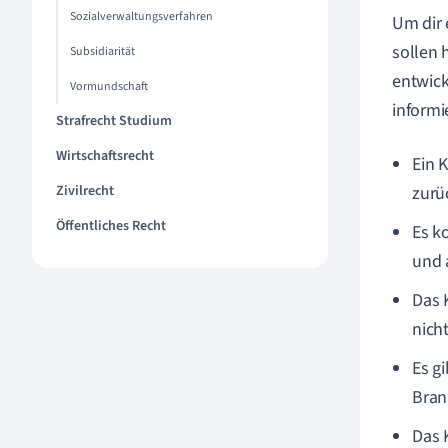
Sozialverwaltungsverfahren
Um dir 
sollen 
Subsidiarität
entwick
Vormundschaft
informi
Strafrecht Studium
Wirtschaftsrecht
Ein 
Zivilrecht
zurü
Öffentliches Recht
Es k
und 
Das 
nich
Es g
Bran
Das 