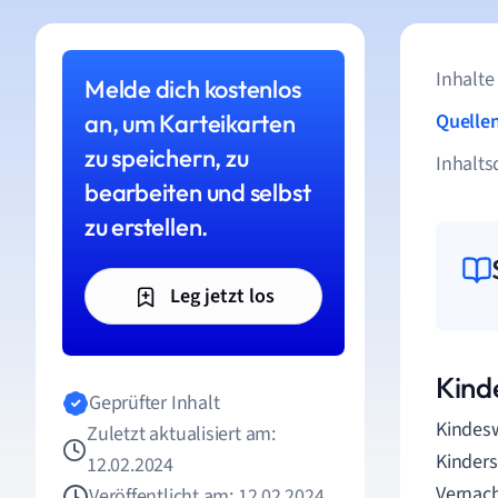
Inhalte
Melde dich kostenlos
an, um Karteikarten
Quelle
zu speichern, zu
Inhalts
bearbeiten und selbst
zu erstellen.
Leg jetzt los
Kind
Geprüfter Inhalt
Kindesw
Zuletzt aktualisiert am:
Kinder
12.02.2024
Vernach
Veröffentlicht am: 12.02.2024