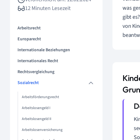
was gen
12 Minuten Lesezeit
gibt es
von Kin
Arbeitsrecht
beantw
Europarecht
Internationale Beziehungen
Internationales Recht
Rechtsvergleichung
Kind
Sozialrecht
Grun
Arbeitsförderungsrecht
Arbeitslosengeld I
Ki
Arbeitslosengeld II
se
Arbeitslosenversicherung
So