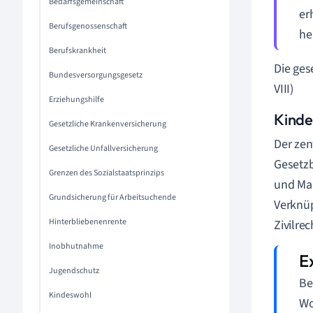
Bedarfsgemeinschaft
er
Berufsgenossenschaft
he
Berufskrankheit
Die ges
Bundesversorgungsgesetz
VIII)
Erziehungshilfe
Kinde
Gesetzliche Krankenversicherung
Der zen
Gesetzliche Unfallversicherung
Gesetzb
Grenzen des Sozialstaatsprinzips
und Ma
Grundsicherung für Arbeitsuchende
Verknüp
Hinterbliebenenrente
Zivilre
Inobhutnahme
Jugendschutz
Be
Kindeswohl
Wo