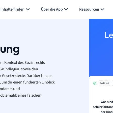
inhalte finden
Über die App
Ressourcen
Le
dung
im Kontext des Sozialrechts
n Grundlagen, sowie den
 Gesetzestexte. Darüber hinaus
 um dir einen fundierten Einblick
+ Add tag
gendamts und
oblematik eines falschen
Was sind
Schutzfaktor
der Kin