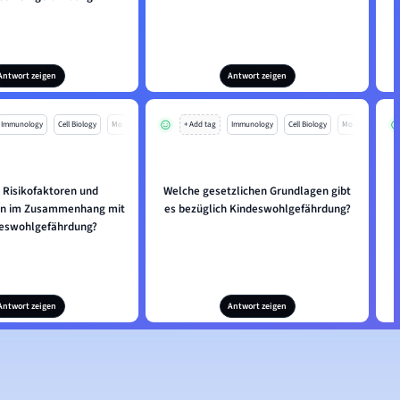
Antwort zeigen
Antwort zeigen
Immunology
Cell Biology
Mo
+ Add tag
Immunology
Cell Biology
Mo
 Risikofaktoren und
Welche gesetzlichen Grundlagen gibt
en im Zusammenhang mit
es bezüglich Kindeswohlgefährdung?
deswohlgefährdung?
Antwort zeigen
Antwort zeigen