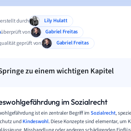
Lily Hulatt
 erstellt durch
Gabriel Freitas
n
überprüft von
Gabriel Freitas
qualität geprüft von
Springe zu einem wichtigen Kapitel
eswohlgefährdung im Sozialrecht
ohlgefährdung ist ein zentraler Begriff im
Sozialrecht
, spezi
schutz und
Kindeswohl
. Diese Konzepte sind elementar, um K
lässigung, Misshandlung oder anderen schädigenden Einflüs