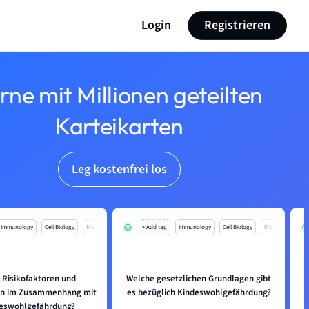
Login
Registrieren
rne mit Millionen geteilten
Karteikarten
Leg kostenfrei los
Immunology
Cell Biology
Mo
+ Add tag
Immunology
Cell Biology
Mo
 Risikofaktoren und
Welche gesetzlichen Grundlagen gibt
en im Zusammenhang mit
es bezüglich Kindeswohlgefährdung?
deswohlgefährdung?