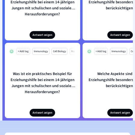
Erziehungshilfe bei einem 14-jährigen
Erziehungshilfe besonders 
Jungen mit schulischen und sozialen
berücksichtigen?
Herausforderungen?
Antwort zeigen
Antwort zeigen
+ Add tag
Immunology
Cell Biology
Mo
+ Add tag
Immunology
Cell
Was ist ein praktisches Beispiel für
Welche Aspekte sind i
Erziehungshilfe bei einem 14-jährigen
Erziehungshilfe besonders 
Jungen mit schulischen und sozialen
berücksichtigen?
Herausforderungen?
Antwort zeigen
Antwort zeigen