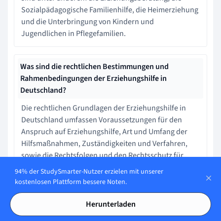
Sozialpädagogische Familienhilfe, die Heimerziehung
und die Unterbringung von Kindern und
Jugendlichen in Pflegefamilien.
Was sind die rechtlichen Bestimmungen und
Rahmenbedingungen der Erziehungshilfe in
Deutschland?
Die rechtlichen Grundlagen der Erziehungshilfe in
Deutschland umfassen Voraussetzungen für den
Anspruch auf Erziehungshilfe, Art und Umfang der
Hilfsmaßnahmen, Zuständigkeiten und Verfahren,
sowie die Rechtsfolgen und den Rechtsschutz für
Beteiligte. Sie sind hauptsächlich im Sozialgesetzbuch
94% der StudySmarter-Nutzer erzielen mit unserer
VIII geregelt.
kostenlosen Plattform bessere Noten.
Herunterladen
Was sind einige Aspekte der Erziehungshilfe im