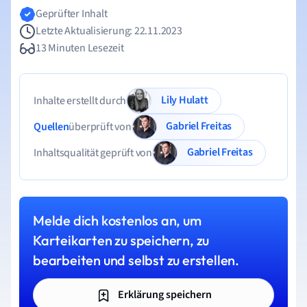
Geprüfter Inhalt
Letzte Aktualisierung: 22.11.2023
13 Minuten Lesezeit
Lily Hulatt
Inhalte erstellt durch
Gabriel Freitas
Quellen
überprüft von
Gabriel Freitas
Inhaltsqualität geprüft von
Melde dich kostenlos an, um
Karteikarten zu speichern, zu
bearbeiten und selbst zu erstellen.
Erklärung speichern