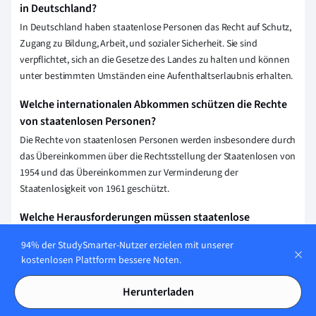
in Deutschland?
In Deutschland haben staatenlose Personen das Recht auf Schutz,
Zugang zu Bildung, Arbeit, und sozialer Sicherheit. Sie sind
verpflichtet, sich an die Gesetze des Landes zu halten und können
unter bestimmten Umständen eine Aufenthaltserlaubnis erhalten.
Welche internationalen Abkommen schützen die Rechte
von staatenlosen Personen?
Die Rechte von staatenlosen Personen werden insbesondere durch
das Übereinkommen über die Rechtsstellung der Staatenlosen von
1954 und das Übereinkommen zur Verminderung der
Staatenlosigkeit von 1961 geschützt.
Welche Herausforderungen müssen staatenlose
Personen im Alltag meistern?
94% der StudySmarter-Nutzer erzielen mit unserer
Staatenlose Personen stehen oft vor Problemen beim Zugang zu
kostenlosen Plattform bessere Noten.
Bildung, Arbeit und Gesundheitsversorgung, da sie ohne gültige
Papiere keine offiziellen Leistungen in Anspruch nehmen können.
Herunterladen
Sie haben Schwierigkeiten, rechtlich anerkannte Identität