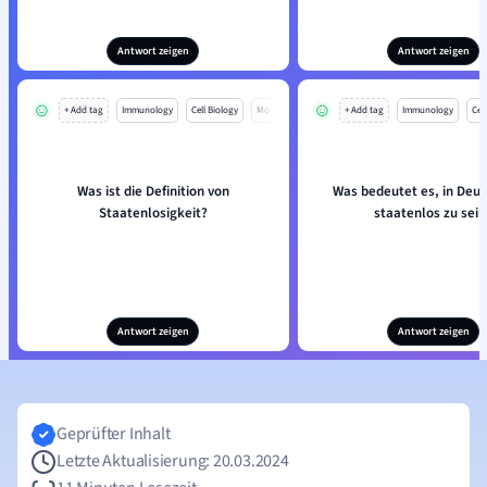
Antwort zeigen
Antwort zeigen
+ Add tag
Immunology
Cell Biology
Mo
+ Add tag
Immunology
Cell
Was ist die Definition von
Was bedeutet es, in Deu
Staatenlosigkeit?
staatenlos zu sein
Antwort zeigen
Antwort zeigen
Geprüfter Inhalt
Letzte Aktualisierung: 20.03.2024