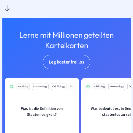
Lerne mit Millionen geteilten
Karteikarten
Leg kostenfrei los
+ Add tag
Immunology
Cell Biology
Mo
+ Add tag
Immunology
Cell
Was ist die Definition von
Was bedeutet es, in Deu
Staatenlosigkeit?
staatenlos zu sein