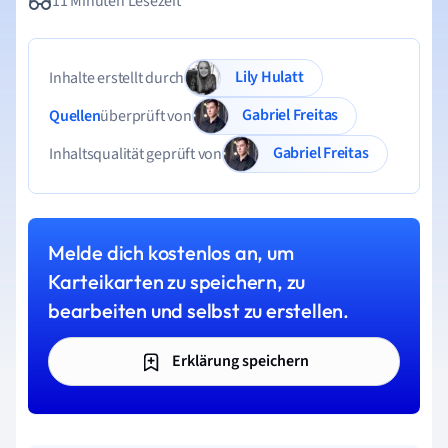
11 Minuten Lesezeit
Lily Hulatt
Inhalte erstellt durch
Gabriel Freitas
Quellen
überprüft von
Gabriel Freitas
Inhaltsqualität geprüft von
Melde dich kostenlos an, um
Karteikarten zu speichern, zu
bearbeiten und selbst zu erstellen.
Erklärung speichern