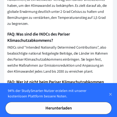
haben, um den Klimawandel zu bekämpfen. Es zielt darauf ab, die
globale Erwärmung deutlich unter 2 Grad Celsius zu halten und
Bemühungen zu verstärken, den Temperaturanstieg auf 1,5 Grad
zu begrenzen.
FAQ: Was sind die INDCs des Pariser
Klimaschutzabkommens?
INDCs sind "Intended Nationally Determined Contributions", also
beabsichtigte national festgelegte Beiträge, die Länder im Rahmen
des Pariser Klimaschutzabkommens einbringen. Sie legen fest,
welche Maßnahmen zur Emissionsreduktion und Anpassung an
den Klimawandel jedes Land bis 2030 zu erreichen plant.
FAQ: Wer ist nicht beim Pariser Klimaschutzabkommen
dabei?
94% der StudySmarter-Nutzer erzielen mit unserer
Aktuell sind alle UN-Mitgliedstaaten Teil des Pariser
kostenlosen Plattform bessere Noten.
Klimaschutzabkommens. Die USA waren kurzzeitig ausgetreten,
sind aber unter Präsident Joe Biden wieder beigetreten. Somit gibt
Herunterladen
es keine UN-Mitgliedstaaten, die nicht am Pariser