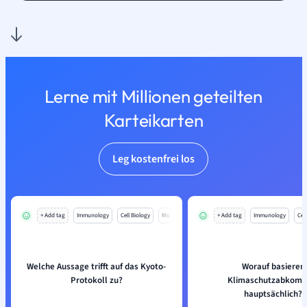
Lerne mit Millionen geteilten
Karteikarten
Leg kostenfrei los
+ Add tag
Immunology
Cell Biology
Mo
+ Add tag
Immunology
Cell
Welche Aussage trifft auf das Kyoto-
Worauf basieren
Protokoll zu?
Klimaschutzabkom
hauptsächlich?