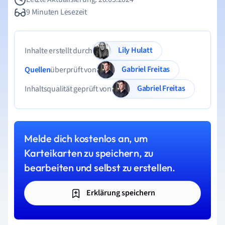
9 Minuten Lesezeit
Lily Hulatt
Inhalte erstellt durch
Gabriel Freitas
Quellen
überprüft von
Gabriel Freitas
Inhaltsqualität geprüft von
Melde dich kostenlos an, um
Karteikarten zu speichern, zu
bearbeiten und selbst zu erstellen.
Erklärung speichern