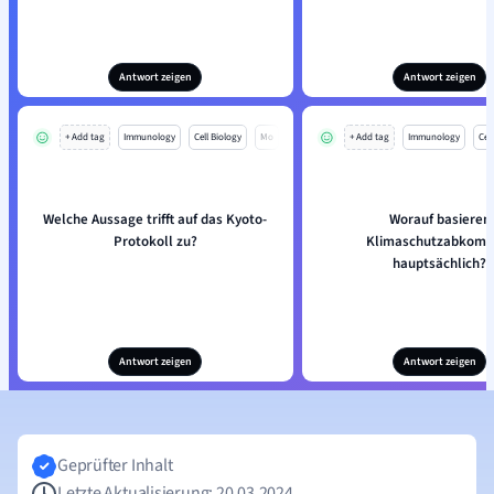
Antwort zeigen
Antwort zeigen
+ Add tag
Immunology
Cell Biology
Mo
+ Add tag
Immunology
Cell
Welche Aussage trifft auf das Kyoto-
Worauf basieren
Protokoll zu?
Klimaschutzabkom
hauptsächlich?
Antwort zeigen
Antwort zeigen
Geprüfter Inhalt
Letzte Aktualisierung: 20.03.2024