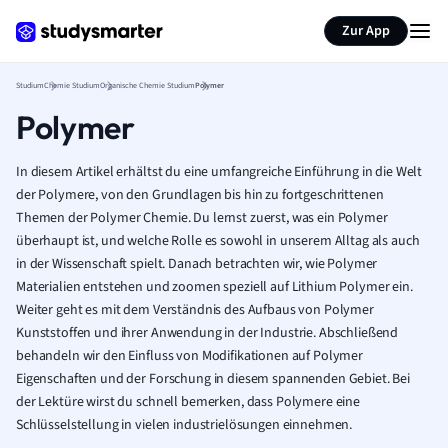
Zur App
Studium
Chemie Studium
Organische Chemie Studium
Polymer
Polymer
In diesem Artikel erhältst du eine umfangreiche Einführung in die Welt
der Polymere, von den Grundlagen bis hin zu fortgeschrittenen
Themen der Polymer Chemie. Du lernst zuerst, was ein Polymer
überhaupt ist, und welche Rolle es sowohl in unserem Alltag als auch
in der Wissenschaft spielt. Danach betrachten wir, wie Polymer
Materialien entstehen und zoomen speziell auf Lithium Polymer ein.
Weiter geht es mit dem Verständnis des Aufbaus von Polymer
Kunststoffen und ihrer Anwendung in der Industrie. Abschließend
behandeln wir den Einfluss von Modifikationen auf Polymer
Eigenschaften und der Forschung in diesem spannenden Gebiet. Bei
der Lektüre wirst du schnell bemerken, dass Polymere eine
Schlüsselstellung in vielen industrielösungen einnehmen.