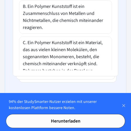
B. Ein Polymer Kunststoff ist ein
Zusammenschluss von Metallen und
Nichtmetallen, die chemisch miteinander
reagieren.
C. Ein Polymer Kunststoff ist ein Material,
das aus vielen kleinen Molekülen, den
sogenannten Monomeren, besteht, die
chemisch miteinander verknüpft sind.
Polymere bestehen in der Regel aus
Kohlenstoff-, Wasserstoff-, Sauerstoff- oder
Stickstoffatomen, die in langen Ketten oder
Netzwerken verbunden sind.
94% der StudySmarter-Nutzer erzielen mit unserer
D. Ein Polymer Kunststoff ist ein Material,
kostenlosen Plattform bessere Noten.
In unserer App öffnen
das aus einem einzigen, großen Molekül
besteht, das nicht weiter zerlegt werden
Herunterladen
kann.