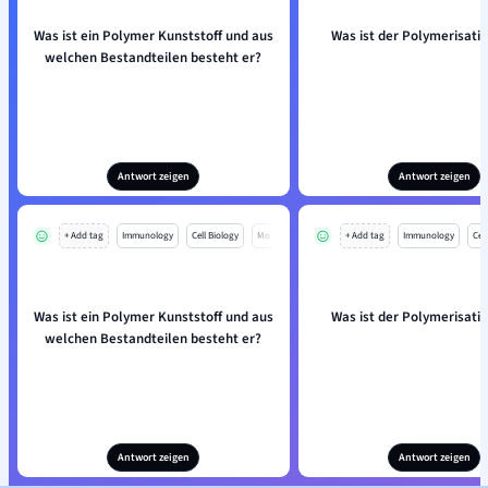
Was ist ein Polymer Kunststoff und aus
Was ist der Polymerisati
welchen Bestandteilen besteht er?
Antwort zeigen
Antwort zeigen
+ Add tag
Immunology
Cell Biology
Mo
+ Add tag
Immunology
Cell
Was ist ein Polymer Kunststoff und aus
Was ist der Polymerisati
welchen Bestandteilen besteht er?
Antwort zeigen
Antwort zeigen