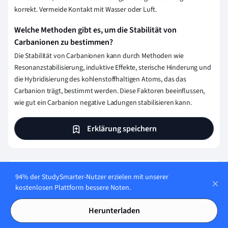
korrekt. Vermeide Kontakt mit Wasser oder Luft.
Welche Methoden gibt es, um die Stabilität von
Carbanionen zu bestimmen?
Die Stabilität von Carbanionen kann durch Methoden wie
Resonanzstabilisierung, induktive Effekte, sterische Hinderung und
die Hybridisierung des kohlenstoffhaltigen Atoms, das das
Carbanion trägt, bestimmt werden. Diese Faktoren beeinflussen,
wie gut ein Carbanion negative Ladungen stabilisieren kann.
Erklärung speichern
Wie stellen wir sicher, dass unser Content
94% der StudySmarter-Nutzer erzielen mit unserer
kostenlosen Plattform bessere Noten.
korrekt und vertrauenswürdig ist?
Bei StudySmarter haben wir eine Lernplattform geschaffen,
Herunterladen
die Millionen von Studierende unterstützt. Lerne die