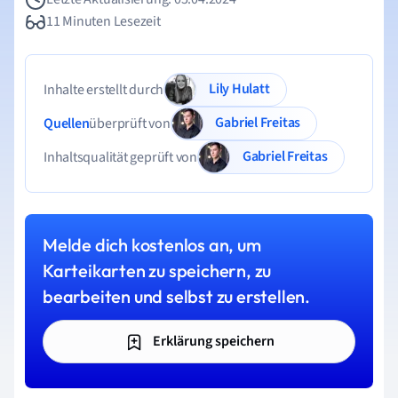
11 Minuten Lesezeit
Lily Hulatt
Inhalte erstellt durch
Gabriel Freitas
Quellen
überprüft von
Gabriel Freitas
Inhaltsqualität geprüft von
Melde dich kostenlos an, um
Karteikarten zu speichern, zu
bearbeiten und selbst zu erstellen.
Erklärung speichern