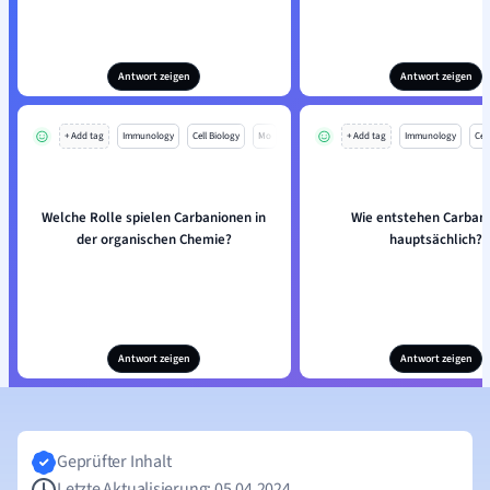
Antwort zeigen
Antwort zeigen
+ Add tag
Immunology
Cell Biology
Mo
+ Add tag
Immunology
Cell
Welche Rolle spielen Carbanionen in
Wie entstehen Carban
der organischen Chemie?
hauptsächlich?
Antwort zeigen
Antwort zeigen
Geprüfter Inhalt
Letzte Aktualisierung: 05.04.2024