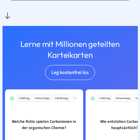
Lerne mit Millionen geteilten
Karteikarten
Leg kostenfrei los
+ Add tag
Immunology
Cell Biology
Mo
+ Add tag
Immunology
Cell
Welche Rolle spielen Carbanionen in
Wie entstehen Carban
der organischen Chemie?
hauptsächlich?