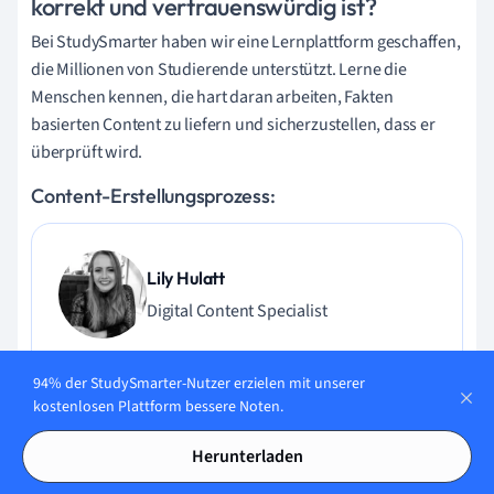
korrekt und vertrauenswürdig ist?
Bei StudySmarter haben wir eine Lernplattform geschaffen,
die Millionen von Studierende unterstützt. Lerne die
Menschen kennen, die hart daran arbeiten, Fakten
basierten Content zu liefern und sicherzustellen, dass er
überprüft wird.
Content-Erstellungsprozess:
Lily Hulatt
Digital Content Specialist
Lily Hulatt ist Digital Content Specialist mit über drei
94% der StudySmarter-Nutzer erzielen mit unserer
Jahren Erfahrung in Content-Strategie und Curriculum-
kostenlosen Plattform bessere Noten.
Design. Sie hat 2022 ihren Doktortitel in Englischer Literatur
an der Durham University erhalten, dort auch im
Herunterladen
Fachbereich Englische Studien unterrichtet und an
verschiedenen Veröffentlichungen mitgewirkt. Lily ist