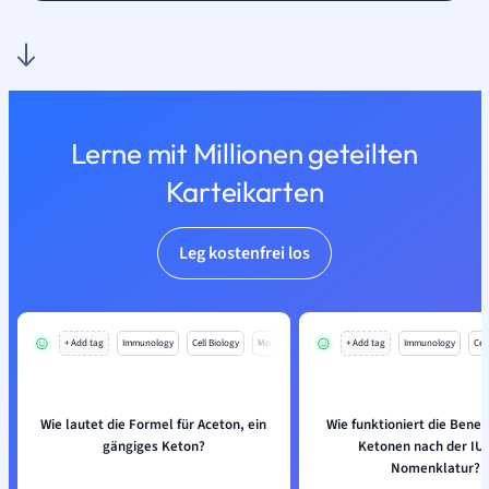
Lerne mit Millionen geteilten
Karteikarten
Leg kostenfrei los
+ Add tag
Immunology
Cell Biology
Mo
+ Add tag
Immunology
Cell
Wie lautet die Formel für Aceton, ein
Wie funktioniert die Bene
gängiges Keton?
Ketonen nach der IU
Nomenklatur?