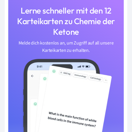
Lerne schneller mit den 12
Karteikarten zu Chemie der
Ketone
Melde dich kostenlos an, um Zugriff auf all unsere
Karteikarten zu erhalten.