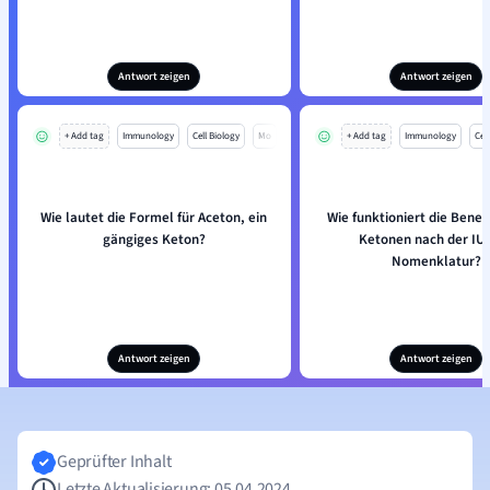
Antwort zeigen
Antwort zeigen
+ Add tag
Immunology
Cell Biology
Mo
+ Add tag
Immunology
Cell
Wie lautet die Formel für Aceton, ein
Wie funktioniert die Bene
gängiges Keton?
Ketonen nach der IU
Nomenklatur?
Antwort zeigen
Antwort zeigen
Geprüfter Inhalt
Letzte Aktualisierung: 05.04.2024