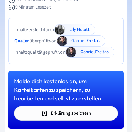
9 Minuten Lesezeit
Lily Hulatt
Inhalte erstellt durch
Gabriel Freitas
Quellen
überprüft von
Gabriel Freitas
Inhaltsqualität geprüft von
Melde dich kostenlos an, um
Karteikarten zu speichern, zu
bearbeiten und selbst zu erstellen.
Erklärung speichern