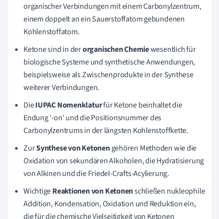
organischer Verbindungen mit einem Carbonylzentrum,
einem doppelt an ein Sauerstoffatom gebundenen
Kohlenstoffatom.
Ketone sind in der
organischen Chemie
wesentlich für
biologische Systeme und synthetische Anwendungen,
beispielsweise als Zwischenprodukte in der Synthese
weiterer Verbindungen.
Die
IUPAC Nomenklatur
für Ketone beinhaltet die
Endung '-on' und die Positionsnummer des
Carbonylzentrums in der längsten Kohlenstoffkette.
Zur
Synthese von Ketonen
gehören Methoden wie die
Oxidation von sekundären Alkoholen, die Hydratisierung
von Alkinen und die Friedel-Crafts-Acylierung.
Wichtige
Reaktionen von Ketonen
schließen nukleophile
Addition, Kondensation, Oxidation und Reduktion ein,
die für die chemische Vielseitigkeit von Ketonen