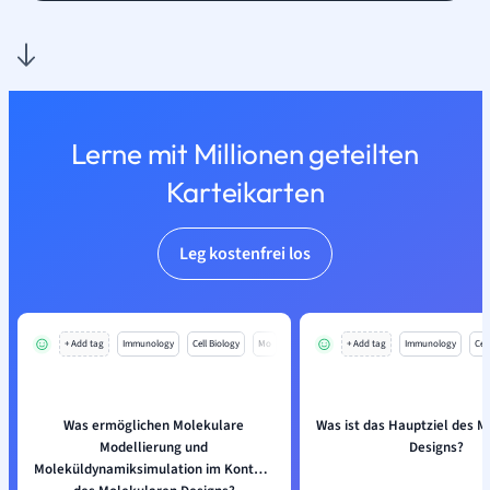
Lerne mit Millionen geteilten
Karteikarten
Leg kostenfrei los
+ Add tag
Immunology
Cell Biology
Mo
+ Add tag
Immunology
Cell
Was ermöglichen Molekulare
Was ist das Hauptziel des 
Modellierung und
Designs?
Moleküldynamiksimulation im Kontext