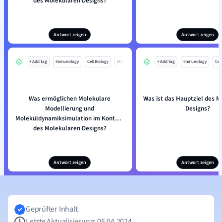
des Molekularen Designs?
Antwort zeigen
Antwort zeigen
+ Add tag
Immunology
Cell Biology
Mo
+ Add tag
Immunology
Cell
Was ermöglichen Molekulare
Was ist das Hauptziel des 
Modellierung und
Designs?
Moleküldynamiksimulation im Kontext
des Molekularen Designs?
Antwort zeigen
Antwort zeigen
Geprüfter Inhalt
Letzte Aktualisierung: 05.04.2024