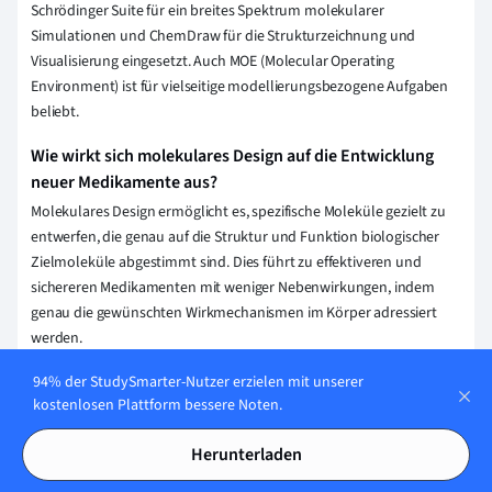
Schrödinger Suite für ein breites Spektrum molekularer
Simulationen und ChemDraw für die Strukturzeichnung und
Visualisierung eingesetzt. Auch MOE (Molecular Operating
Environment) ist für vielseitige modellierungsbezogene Aufgaben
beliebt.
Wie wirkt sich molekulares Design auf die Entwicklung
neuer Medikamente aus?
Molekulares Design ermöglicht es, spezifische Moleküle gezielt zu
entwerfen, die genau auf die Struktur und Funktion biologischer
Zielmoleküle abgestimmt sind. Dies führt zu effektiveren und
sichereren Medikamenten mit weniger Nebenwirkungen, indem
genau die gewünschten Wirkmechanismen im Körper adressiert
werden.
Welche Rolle spielt die Quantenmechanik im molekularen
94% der StudySmarter-Nutzer erzielen mit unserer
kostenlosen Plattform bessere Noten.
Design?
In der Quantenmechanik werden die elektronischen Zustände und
Herunterladen
die Wechselwirkungen von Atomen und Molekülen analysiert, was
essentiell für das molekulare Design ist. Du kannst damit