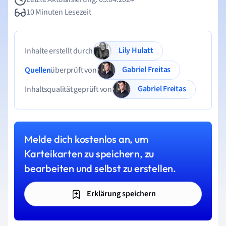
10 Minuten Lesezeit
Lily Hulatt
Inhalte erstellt durch
Gabriel Freitas
Quellen
überprüft von
Gabriel Freitas
Inhaltsqualität geprüft von
Melde dich kostenlos an, um
Karteikarten zu speichern, zu
bearbeiten und selbst zu erstellen.
Erklärung speichern