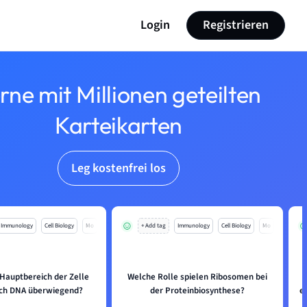
Login
Registrieren
rne mit Millionen geteilten
Karteikarten
Leg kostenfrei los
Immunology
Cell Biology
Mo
+ Add tag
Immunology
Cell Biology
Mo
Hauptbereich der Zelle
Welche Rolle spielen Ribosomen bei
sich DNA überwiegend?
der Proteinbiosynthese?
e