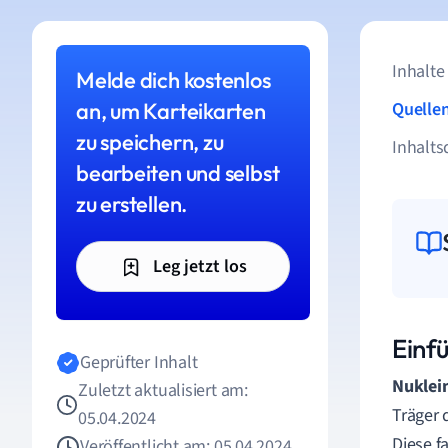
Inhalte
Melde dich kostenlos
an, um Karteikarten
Quelle
zu speichern, zu
Inhalts
bearbeiten und selbst
zu erstellen.
Leg jetzt los
Einf
Geprüfter Inhalt
Nuklei
Zuletzt aktualisiert am:
Träger 
05.04.2024
Diese f
Veröffentlicht am: 05.04.2024