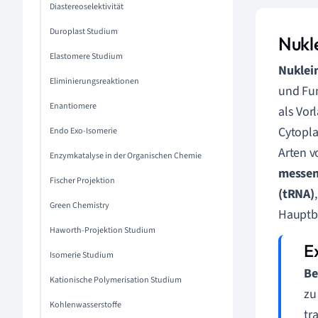
Diastereoselektivität
Duroplast Studium
Nukle
Elastomere Studium
Nuklei
Eliminierungsreaktionen
und Fun
Enantiomere
als Vor
Cytopla
Endo Exo-Isomerie
Arten v
Enzymkatalyse in der Organischen Chemie
messen
Fischer Projektion
(tRNA)
Green Chemistry
Hauptbe
Haworth-Projektion Studium
Isomerie Studium
Be
Kationische Polymerisation Studium
zu
Kohlenwasserstoffe
tr