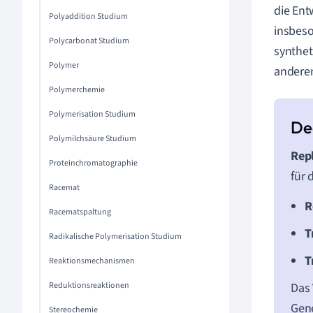
die Ent
Polyaddition Studium
insbeso
Polycarbonat Studium
synthet
Polymer
anderem
Polymerchemie
Polymerisation Studium
Polymilchsäure Studium
Repl
Proteinchromatographie
für 
Racemat
R
Racematspaltung
T
Radikalische Polymerisation Studium
T
Reaktionsmechanismen
Reduktionsreaktionen
Das 
Gene
Stereochemie