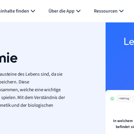
inhalte finden
Über die App
Ressourcen
Le
mie
austeine des Lebens sind, da sie
peichern. Diese
usammen, welche eine wichtige
 spielen. Mit dem Verständnis der
+ Add tag
netik und der biologischen
In welchem 
befindet 