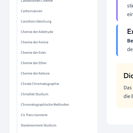
Carbanionen Chemie
st
Carbonsäuren
ei
Carothers Gleichung
Chemie der Aldehyde
Be
Chemie der Amine
de
Chemie der Ester
Chemie der Ether
Chemie der Ketone
Chirale Chromatographie
Das 
Chiralität Studium
die 
Chromatographische Methoden
Cis Trans Isomerie
Diastereomere Studium