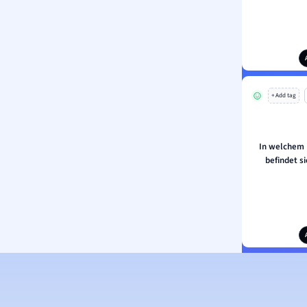
+ Add tag
In welchem 
befindet 