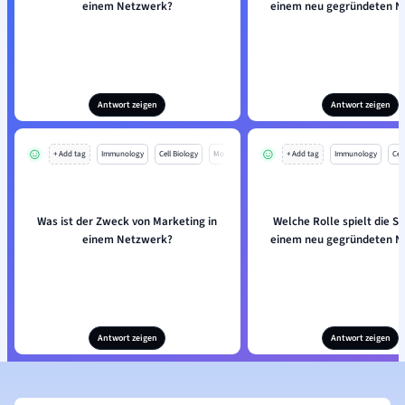
einem Netzwerk?
einem neu gegründeten N
Antwort zeigen
Antwort zeigen
+ Add tag
Immunology
Cell Biology
Mo
+ Add tag
Immunology
Cell
Was ist der Zweck von Marketing in
Welche Rolle spielt die St
einem Netzwerk?
einem neu gegründeten N
Antwort zeigen
Antwort zeigen