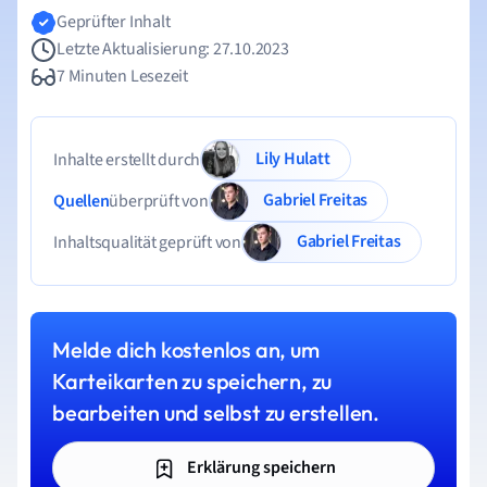
Geprüfter Inhalt
Letzte Aktualisierung: 27.10.2023
7 Minuten Lesezeit
Lily Hulatt
Inhalte erstellt durch
Gabriel Freitas
Quellen
überprüft von
Gabriel Freitas
Inhaltsqualität geprüft von
Melde dich kostenlos an, um
Karteikarten zu speichern, zu
bearbeiten und selbst zu erstellen.
Erklärung speichern