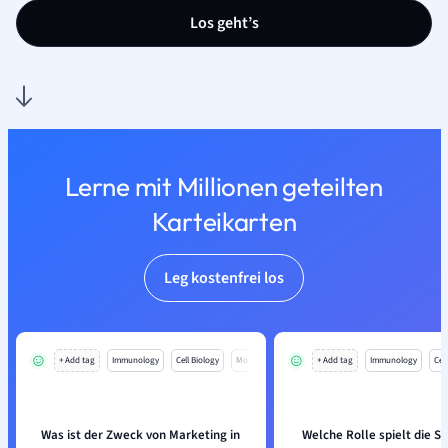
Los geht’s
Lerne mit Millionen geteilten
Karteikarten
Leg kostenfrei los
+ Add tag
Immunology
Cell Biology
Mo
+ Add tag
Immunology
Cell
Was ist der Zweck von Marketing in
Welche Rolle spielt die St