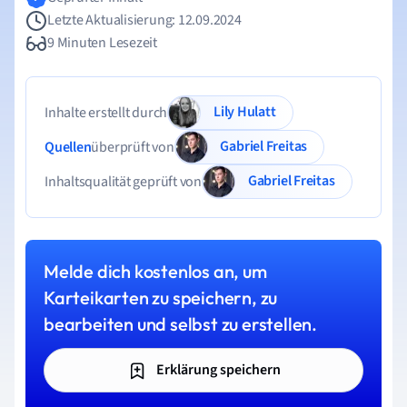
Letzte Aktualisierung: 12.09.2024
9 Minuten Lesezeit
Lily Hulatt
Inhalte erstellt durch
Gabriel Freitas
Quellen
überprüft von
Gabriel Freitas
Inhaltsqualität geprüft von
Melde dich kostenlos an, um
Karteikarten zu speichern, zu
bearbeiten und selbst zu erstellen.
Erklärung speichern