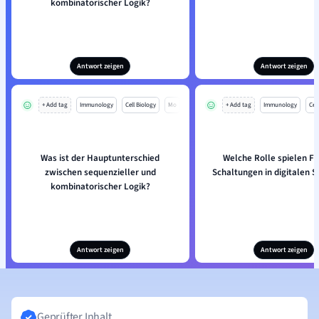
kombinatorischer Logik?
Antwort zeigen
Antwort zeigen
+ Add tag
Immunology
Cell Biology
Mo
+ Add tag
Immunology
Cell
Was ist der Hauptunterschied
Welche Rolle spielen Fl
zwischen sequenzieller und
Schaltungen in digitalen 
kombinatorischer Logik?
Antwort zeigen
Antwort zeigen
Geprüfter Inhalt