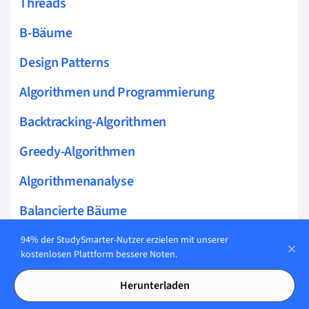
Threads
B-Bäume
Design Patterns
Algorithmen und Programmierung
Backtracking-Algorithmen
Greedy-Algorithmen
Algorithmenanalyse
Balancierte Bäume
Binäre Bäume
94% der StudySmarter-Nutzer erzielen mit unserer
kostenlosen Plattform bessere Noten.
Strukturierte Programmierung
Herunterladen
Speicherkomplexität