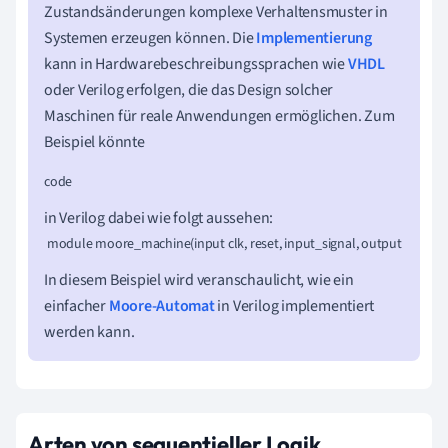
Zustandsänderungen komplexe Verhaltensmuster in
Systemen erzeugen können. Die
Implementierung
kann in Hardwarebeschreibungssprachen wie
VHDL
oder Verilog erfolgen, die das Design solcher
Maschinen für reale Anwendungen ermöglichen. Zum
Beispiel könnte
code
in Verilog dabei wie folgt aussehen:
 module moore_machine(input clk, reset, input_signal, output reg state_ou
In diesem Beispiel wird veranschaulicht, wie ein
einfacher
Moore-Automat
in Verilog implementiert
werden kann.
Arten von sequentieller Logik