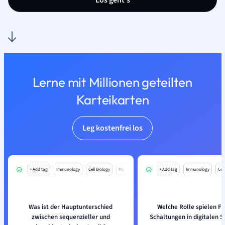
Los geht’s
Lerne mit Millionen geteilten
Karteikarten
Leg kostenfrei los
+ Add tag
Immunology
Cell Biology
Mo
+ Add tag
Immunology
Cell
Was ist der Hauptunterschied
Welche Rolle spielen Fl
zwischen sequenzieller und
Schaltungen in digitalen 