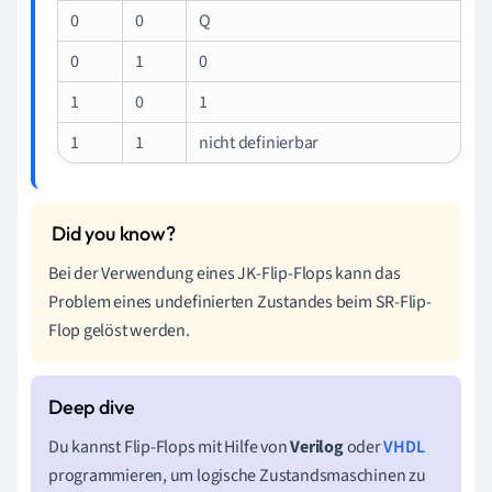
0
0
Q
0
1
0
1
0
1
1
1
nicht definierbar
Bei der Verwendung eines JK-Flip-Flops kann das
Problem eines undefinierten Zustandes beim SR-Flip-
Flop gelöst werden.
Du kannst Flip-Flops mit Hilfe von
Verilog
oder
VHDL
programmieren, um logische Zustandsmaschinen zu