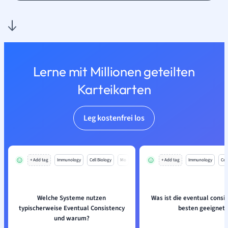
Lerne mit Millionen geteilten
Karteikarten
Leg kostenfrei los
+ Add tag
Immunology
Cell Biology
Mo
+ Add tag
Immunology
Cell
Welche Systeme nutzen
Was ist die eventual consi
typischerweise Eventual Consistency
besten geeignet?
und warum?