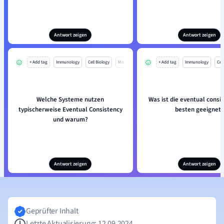
Antwort zeigen
Antwort zeigen
+ Add tag
Immunology
Cell Biology
Mo
+ Add tag
Immunology
Cell
Welche Systeme nutzen
Was ist die eventual consi
typischerweise Eventual Consistency
besten geeignet?
und warum?
Antwort zeigen
Antwort zeigen
Geprüfter Inhalt
Letzte Aktualisierung: 12.09.2024