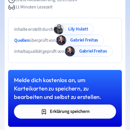
11 Minuten Lesezeit
Lily Hulatt
Inhalte erstellt durch
Gabriel Freitas
Quellen
überprüft von
Gabriel Freitas
Inhaltsqualität geprüft von
Melde dich kostenlos an, um
Karteikarten zu speichern, zu
bearbeiten und selbst zu erstellen.
Erklärung speichern