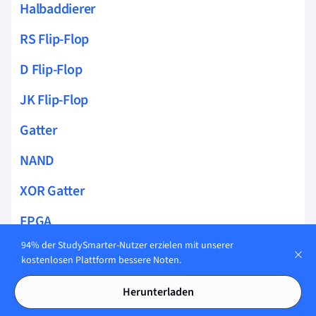
Halbaddierer
RS Flip-Flop
D Flip-Flop
JK Flip-Flop
Gatter
NAND
XOR Gatter
FPGA
94% der StudySmarter-Nutzer erzielen mit unserer
Blockschaltbilder
kostenlosen Plattform bessere Noten.
BODE Diagramm
Herunterladen
PID Regler