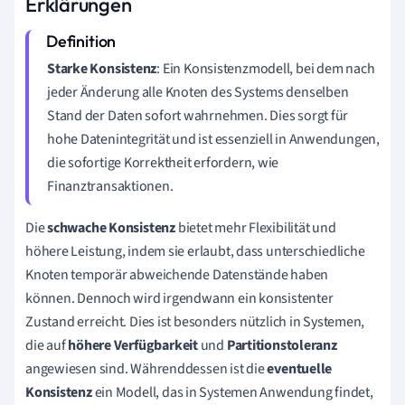
Erklärungen
Starke Konsistenz
: Ein Konsistenzmodell, bei dem nach
jeder Änderung alle Knoten des Systems denselben
Stand der Daten sofort wahrnehmen. Dies sorgt für
hohe Datenintegrität und ist essenziell in Anwendungen,
die sofortige Korrektheit erfordern, wie
Finanztransaktionen.
Die
schwache Konsistenz
bietet mehr Flexibilität und
höhere Leistung, indem sie erlaubt, dass unterschiedliche
Knoten temporär abweichende Datenstände haben
können. Dennoch wird irgendwann ein konsistenter
Zustand erreicht. Dies ist besonders nützlich in Systemen,
die auf
höhere Verfügbarkeit
und
Partitionstoleranz
angewiesen sind. Währenddessen ist die
eventuelle
Konsistenz
ein Modell, das in Systemen Anwendung findet,