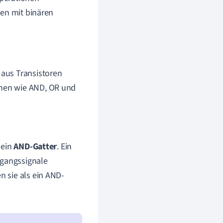
nen mit binären
 aus Transistoren
onen wie AND, OR und
 ein
AND-Gatter
. Ein
ngangssignale
n sie als ein AND-