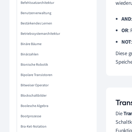
wiederu
Befehlssatzarchitektur
Benutzerverwaltung
AND
Bestärkendes Lernen
OR
:
Betriebssystemarchitektur
NOT
Binäre Bäume
Diese 
Binärzahlen
Speiche
Bionische Robotik
Bipolare Transistoren
Bitweiser Operator
Blockschaltbilder
Trans
Boolesche Algebra
Die
Tra
Bootprozesse
Schaltk
Bra-Ket-Notation
Funktio