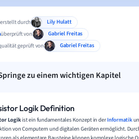
Lily Hulatt
 erstellt durch
Gabriel Freitas
n
überprüft von
Gabriel Freitas
qualität geprüft von
Springe zu einem wichtigen Kapitel
istor Logik Definition
tor Logik
ist ein fundamentales Konzept in der
Informatik
un
ktion von Computern und digitalen Geräten ermöglicht. Dur
toren als elementare Bausteine können komplexe logische O