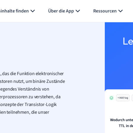
Karteikarten erstellen
Seite zusammenfassen
inhalte finden
Über die App
Ressourcen
Le
k, das die Funktion elektronischer
istoren nutzt, um binäre Zustände
legendes Verständnis von
erprozessoren zu verstehen, da
+ Add tag
Konzepte der Transistor-Logik
ien teilnehmen, die unser
Wodurch unte
TTL in d