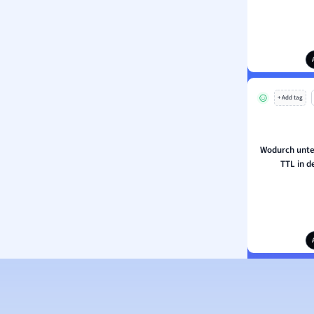
+ Add tag
Wodurch unte
TTL in d