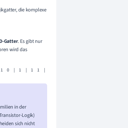
ikgatter, die komplexe
-Gatter
. Es gibt nur
oren wird das
     |     1     1      |     0      |     1     1      |     1      |     0' 
milien in der
Transistor-Logik)
eiden sich nicht