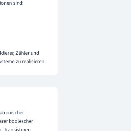
onen sind:
dierer, Zähler und
teme zu realisieren.
ktronischer
arer boolescher
n. Transistoren