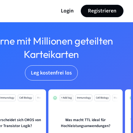
Login
Registrieren
rne mit Millionen geteilten
Karteikarten
Leg kostenfrei los
Immunology
Cell Biology
Mo
+ Add tag
Immunology
Cell Biology
Mo
rscheidet sich CMOS von
Was macht TTL ideal für
W
er Transistor Logik?
Hochleistungsanwendungen?