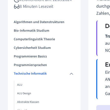
durchge
8 Minuten Lesezeit
Zahlen,
Algorithmen und Datenstrukturen
Bio-Informatik Studium
Tr
Computerlinguistik Theorie
au
Cybersicherheit Studium
NO
Programmieren Basics
Programmiersprachen
Ei
Technische Informatik
AN
ALU
an
Ga
ALU Design
Abstrakte Klassen