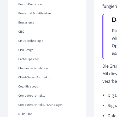
Branch Prediction
fungier
Busse und Schnittstellen
Bussysteme
Di
CISC
wi
CMOS-Technologie
Op
CPU Design
es
Cache-Speicher
Die Gru
Chemische Simulation
Mit di
Client-Server-Architektur
verarbe
Cognitive Load
Digi
Computerarchitektur
Sign
Computerarchitektur Grundlagen
D Flip-Flop
Date