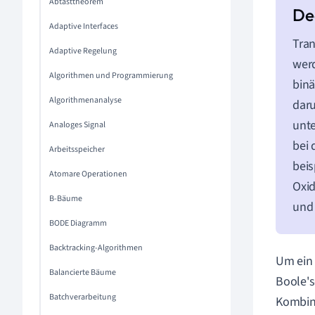
Abtasttheorem
Adaptive Interfaces
Tran
Adaptive Regelung
werd
Algorithmen und Programmierung
binä
Algorithmenanalyse
daru
unte
Analoges Signal
bei 
Arbeitsspeicher
beis
Atomare Operationen
Oxid
B-Bäume
und
BODE Diagramm
Backtracking-Algorithmen
Um ein 
Balancierte Bäume
Boole's
Batchverarbeitung
Kombina