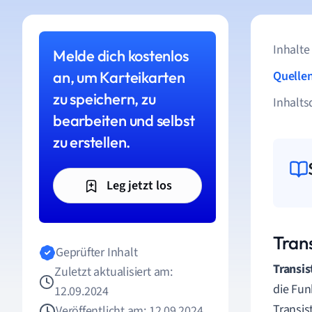
Inhalte
Melde dich kostenlos
an, um Karteikarten
Quelle
zu speichern, zu
Inhalts
bearbeiten und selbst
zu erstellen.
Leg jetzt los
Trans
Geprüfter Inhalt
Transis
Zuletzt aktualisiert am:
die Fun
12.09.2024
Transis
Veröffentlicht am: 12.09.2024