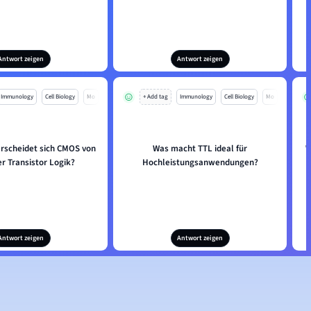
Antwort zeigen
Antwort zeigen
Immunology
Cell Biology
Mo
+ Add tag
Immunology
Cell Biology
Mo
rscheidet sich CMOS von
Was macht TTL ideal für
W
er Transistor Logik?
Hochleistungsanwendungen?
Antwort zeigen
Antwort zeigen