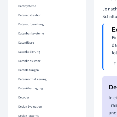
Dateisysteme
Je nach
Datenabstraktion
Schalt
Datenaufbereitung
Datenbanksysteme
Ei
Datenflüsse
da
Datenkodierung
fo
Datenkonsistenz
 'Ei
Datenleitungen
Datennormalisierung
Datenübertragung
In e
Decoder
Tran
Design Evaluation
und 
Design Patterns