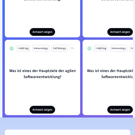
Antwort zeigen
Antwort zeigen
+ Add tag
Immunology
Cell Biology
Mo
+ Add tag
Immunology
Cell
Was ist eines der Hauptziele der agilen
Was ist eines der Hauptziele
Softwareentwicklung?
Softwareentwicklu
Antwort zeigen
Antwort zeigen