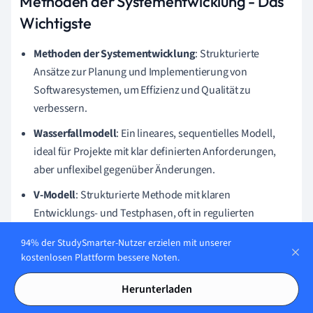
Methoden der Systementwicklung - Das
Wichtigste
Methoden der Systementwicklung
: Strukturierte
Ansätze zur Planung und Implementierung von
Softwaresystemen, um Effizienz und Qualität zu
verbessern.
Wasserfallmodell
: Ein lineares, sequentielles Modell,
ideal für Projekte mit klar definierten Anforderungen,
aber unflexibel gegenüber Änderungen.
V-Modell
: Strukturierte Methode mit klaren
Entwicklungs- und Testphasen, oft in regulierten
Industrien genutzt, bietet detaillierte Testabdeckung.
94% der StudySmarter-Nutzer erzielen mit unserer
Agile Softwareentwicklung
: Flexibler, iterativer Ansatz,
kostenlosen Plattform bessere Noten.
der auf schnelle Anpassungen und kontinuierliche
Herunterladen
Verbesserungen abzielt.