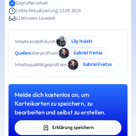
Geprüfter Inhalt
Letzte Aktualisierung: 12.09.2024
12 Minuten Lesezeit
Lily Hulatt
Inhalte erstellt durch
Gabriel Freitas
Quellen
überprüft von
Gabriel Freitas
Inhaltsqualität geprüft von
Melde dich kostenlos an, um
Karteikarten zu speichern, zu
bearbeiten und selbst zu erstellen.
Erklärung speichern