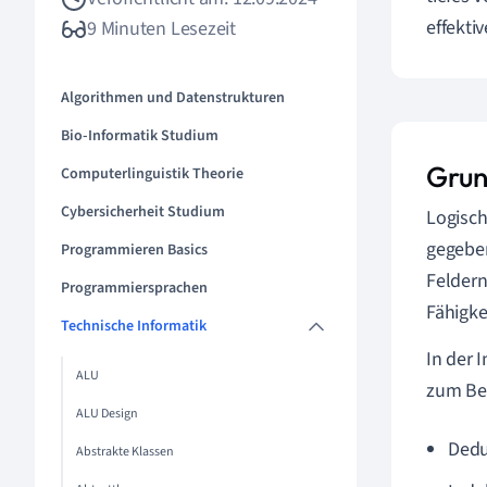
effekti
9 Minuten Lesezeit
Algorithmen und Datenstrukturen
Bio-Informatik Studium
Grun
Computerlinguistik Theorie
Cybersicherheit Studium
Logisch
gegeben
Programmieren Basics
Feldern
Programmiersprachen
Fähigke
Technische Informatik
In der 
ALU
zum Bei
ALU Design
Dedu
Abstrakte Klassen