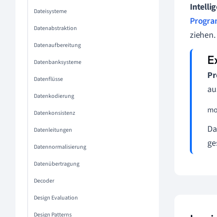
Intelli
Dateisysteme
Progra
Datenabstraktion
ziehen.
Datenaufbereitung
Datenbanksysteme
Pr
Datenflüsse
au
Datenkodierung
mor
Datenkonsistenz
Da
Datenleitungen
ge
Datennormalisierung
Datenübertragung
Decoder
Design Evaluation
Design Patterns