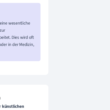
h eine wesentliche
zur
itet. Dies wird oft
oder in der Medizin,
n
er
künstlichen