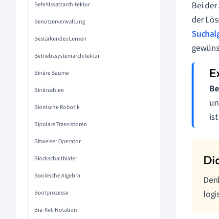
Bei der
Befehlssatzarchitektur
der Lös
Benutzerverwaltung
Suchal
Bestärkendes Lernen
gewünsc
Betriebssystemarchitektur
Binäre Bäume
Be
Binärzahlen
un
Bionische Robotik
is
Bipolare Transistoren
Bitweiser Operator
Blockschaltbilder
Boolesche Algebra
Denk
logi
Bootprozesse
Bra-Ket-Notation