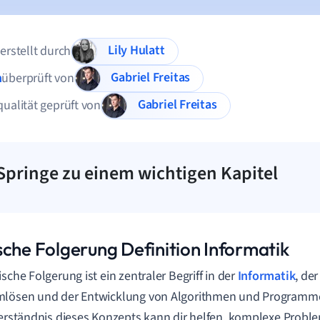
Lily Hulatt
 erstellt durch
Gabriel Freitas
n
überprüft von
Gabriel Freitas
qualität geprüft von
Springe zu einem wichtigen Kapitel
sche Folgerung Definition Informatik
ische Folgerung ist ein zentraler Begriff in der
Informatik
, de
mlösen und der Entwicklung von Algorithmen und Programme
Verständnis dieses Konzepts kann dir helfen, komplexe Probl