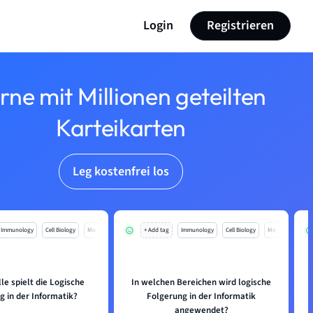
Login
Registrieren
rne mit Millionen geteilten
Karteikarten
Leg kostenfrei los
Immunology
Cell Biology
Mo
+ Add tag
Immunology
Cell Biology
Mo
le spielt die Logische
In welchen Bereichen wird logische
g in der Informatik?
Folgerung in der Informatik
angewendet?