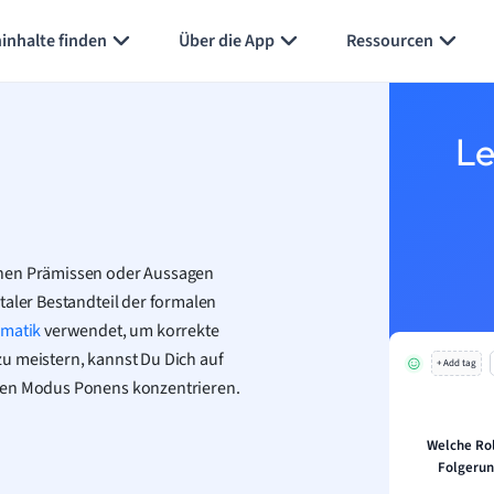
Karteikarten erstellen
Seite zusammenfassen
inhalte finden
Über die App
Ressourcen
Le
enen Prämissen oder Aussagen
taler Bestandteil der formalen
rmatik
verwendet, um korrekte
u meistern, kannst Du Dich auf
+ Add tag
 den Modus Ponens konzentrieren.
Welche Rol
Folgerun