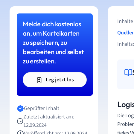
Inhalte
Melde dich kostenlos
an, um Karteikarten
Quelle
zu speichern, zu
Inhalts
bearbeiten und selbst
zu erstellen.
Leg jetzt los
Logi
Geprüfter Inhalt
Die Log
Zuletzt aktualisiert am:
Proble
12.09.2024
tiefes 
Veröffentlicht am: 12.09.2024