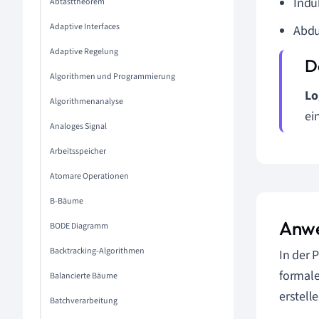
Indu
Abtasttheorem
Adaptive Interfaces
Abdu
Adaptive Regelung
Algorithmen und Programmierung
Lo
Algorithmenanalyse
ei
Analoges Signal
Arbeitsspeicher
Atomare Operationen
B-Bäume
Anwe
BODE Diagramm
Backtracking-Algorithmen
In der 
formale
Balancierte Bäume
erstell
Batchverarbeitung