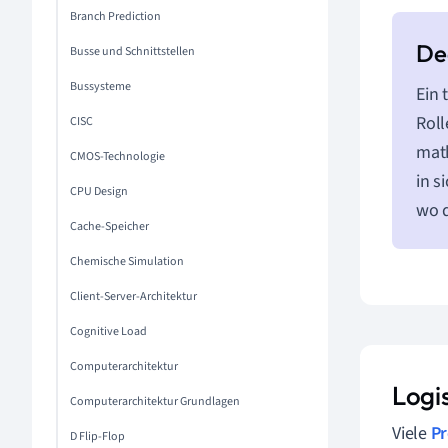
Branch Prediction
Busse und Schnittstellen
Bussysteme
Ein 
Roll
CISC
math
CMOS-Technologie
in s
CPU Design
wo d
Cache-Speicher
Chemische Simulation
Client-Server-Architektur
Cognitive Load
Computerarchitektur
Logi
Computerarchitektur Grundlagen
Viele
P
D Flip-Flop