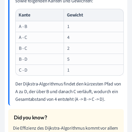
sowie folgenden Kanten und Gewichten:
Kante
Gewicht
A - B
1
A - C
4
B - C
2
B - D
5
C - D
1
Der Dijkstra-Algorithmus findet den kürzesten Pfad von
A zu D, der über B und danach C verläuft, wodurch ein
Gesamtabstand von 4 entsteht (A -> B -> C -> D).
Die Effizienz des Dijkstra-Algorithmus kommt vor allem