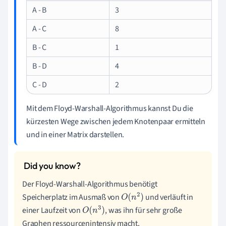
A - B
3
A - C
8
B - C
1
B - D
4
C - D
2
Mit dem Floyd-Warshall-Algorithmus kannst Du die
kürzesten Wege zwischen jedem Knotenpaar ermitteln
und in einer Matrix darstellen.
Der Floyd-Warshall-Algorithmus benötigt
Speicherplatz im Ausmaß von
und verläuft in
O
(
n
2
)
einer Laufzeit von
, was ihn für sehr große
O
(
n
3
)
Graphen ressourcenintensiv macht.