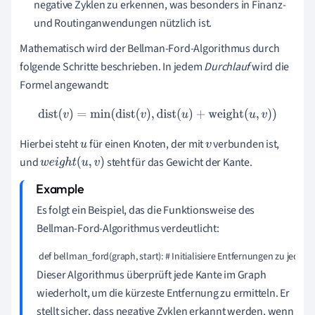
negative Zyklen zu erkennen, was besonders in Finanz-
und Routinganwendungen nützlich ist.
Mathematisch wird der Bellman-Ford-Algorithmus durch
folgende Schritte beschrieben. In jedem
Durchlauf
wird die
Formel angewandt:
dist
(
v
)
=
min
(
dist
(
v
)
,
dist
(
u
)
+
weight
(
u
,
v
)
)
Hierbei steht
für einen Knoten, der mit
verbunden ist,
u
v
und
steht für das Gewicht der Kante.
w
e
i
g
h
t
(
u
,
v
)
Es folgt ein Beispiel, das die Funktionsweise des
Bellman-Ford-Algorithmus verdeutlicht:
 def bellman_ford(graph, start): # Initialisiere Entfernungen zu jedem K
Dieser Algorithmus überprüft jede Kante im Graph
wiederholt, um die kürzeste Entfernung zu ermitteln. Er
stellt sicher, dass negative Zyklen erkannt werden, wenn