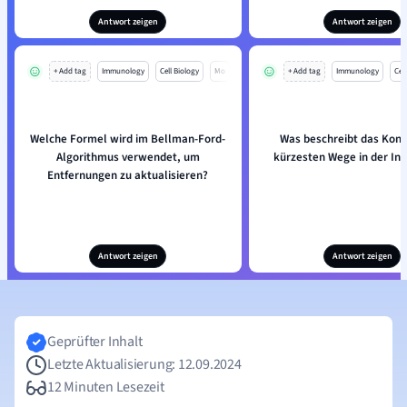
Antwort zeigen
Antwort zeigen
+ Add tag
Immunology
Cell Biology
Mo
+ Add tag
Immunology
Cell
Welche Formel wird im Bellman-Ford-
Was beschreibt das Konz
Algorithmus verwendet, um
kürzesten Wege in der In
Entfernungen zu aktualisieren?
Antwort zeigen
Antwort zeigen
Geprüfter Inhalt
Letzte Aktualisierung: 12.09.2024
12 Minuten Lesezeit