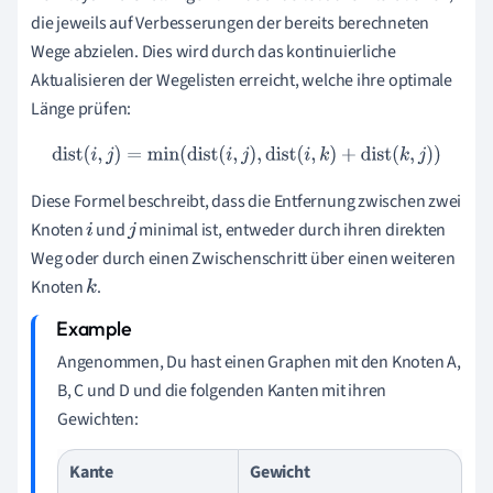
die jeweils auf Verbesserungen der bereits berechneten
Wege abzielen. Dies wird durch das kontinuierliche
Aktualisieren der Wegelisten erreicht, welche ihre optimale
Länge prüfen:
dist
(
i
,
j
)
=
min
(
dist
(
i
,
j
)
,
dist
(
i
,
k
)
+
dist
(
k
,
j
)
)
Diese Formel beschreibt, dass die Entfernung zwischen zwei
Knoten
und
minimal ist, entweder durch ihren direkten
i
j
Weg oder durch einen Zwischenschritt über einen weiteren
Knoten
.
k
Angenommen, Du hast einen Graphen mit den Knoten A,
B, C und D und die folgenden Kanten mit ihren
Gewichten:
Kante
Gewicht