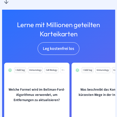
Lerne mit Millionen geteilten
Karteikarten
Leg kostenfrei los
+ Add tag
Immunology
Cell Biology
Mo
+ Add tag
Immunology
Cell
Welche Formel wird im Bellman-Ford-
Was beschreibt das Konz
Algorithmus verwendet, um
kürzesten Wege in der In
Entfernungen zu aktualisieren?