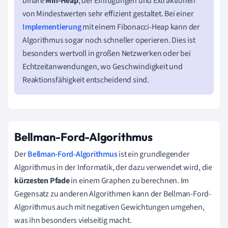
binäre
Min-Heap
, der Einfügungen und Extraktionen
von Mindestwerten sehr effizient gestaltet. Bei einer
Implementierung
mit einem Fibonacci-Heap kann der
Algorithmus sogar noch schneller operieren. Dies ist
besonders wertvoll in großen Netzwerken oder bei
Echtzeitanwendungen, wo Geschwindigkeit und
Reaktionsfähigkeit entscheidend sind.
Bellman-Ford-Algorithmus
Der
Bellman-Ford-Algorithmus
ist ein grundlegender
Algorithmus in der Informatik, der dazu verwendet wird, die
kürzesten Pfade
in einem Graphen zu berechnen. Im
Gegensatz zu anderen Algorithmen kann der Bellman-Ford-
Algorithmus auch mit negativen Gewichtungen umgehen,
was ihn besonders vielseitig macht.