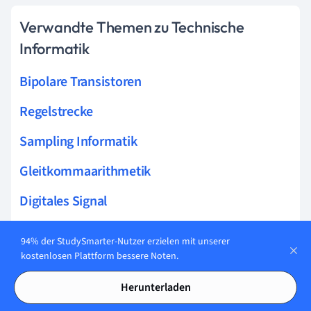
Verwandte Themen zu Technische
Informatik
Bipolare Transistoren
Regelstrecke
Sampling Informatik
Gleitkommaarithmetik
Digitales Signal
Bussysteme
94% der StudySmarter-Nutzer erzielen mit unserer
kostenlosen Plattform bessere Noten.
Speicherzelle
Herunterladen
Flip-Flop Schaltung