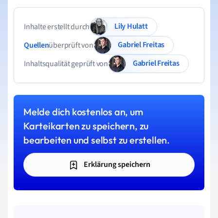
Lily Hulatt
Inhalte erstellt durch
Gabriel Freitas
Quellen
überprüft von
Gabriel Freitas
Inhaltsqualität geprüft von
Melde dich kostenlos an, um
Karteikarten zu speichern, zu
bearbeiten und selbst zu erstellen.
Erklärung speichern