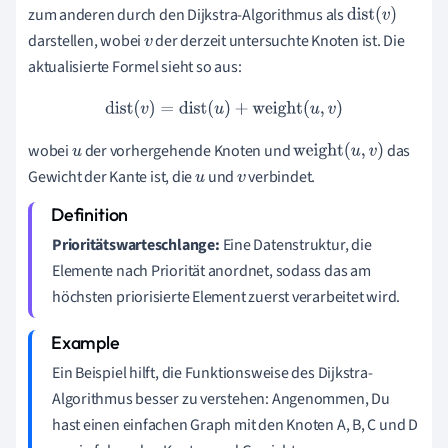
zum anderen durch den Dijkstra-Algorithmus als
dist
(
v
)
darstellen, wobei
der derzeit untersuchte Knoten ist. Die
v
aktualisierte Formel sieht so aus:
dist
(
v
)
=
dist
(
u
)
+
weight
(
u
,
v
)
wobei
der vorhergehende Knoten und
das
u
weight
(
u
,
v
)
Gewicht der Kante ist, die
und
verbindet.
u
v
Prioritätswarteschlange:
Eine Datenstruktur, die
Elemente nach Priorität anordnet, sodass das am
höchsten priorisierte Element zuerst verarbeitet wird.
Ein Beispiel hilft, die Funktionsweise des Dijkstra-
Algorithmus besser zu verstehen: Angenommen, Du
hast einen einfachen Graph mit den Knoten A, B, C und D