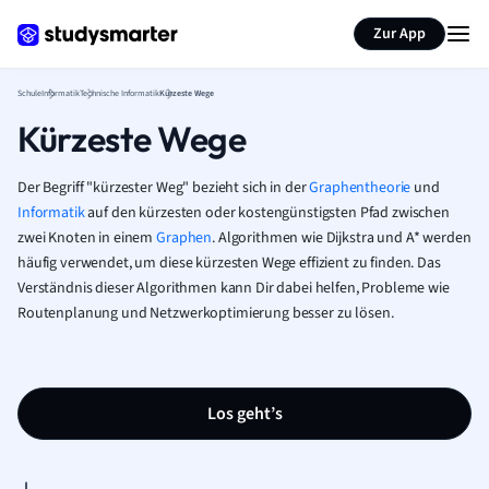
Karteikarten erstellen
Seite zusammenfassen
Zur App
Schule
Informatik
Technische Informatik
Kürzeste Wege
Kürzeste Wege
Der Begriff "kürzester Weg" bezieht sich in der
Graphentheorie
und
Informatik
auf den kürzesten oder kostengünstigsten Pfad zwischen
zwei Knoten in einem
Graphen
. Algorithmen wie Dijkstra und A* werden
häufig verwendet, um diese kürzesten Wege effizient zu finden. Das
Verständnis dieser Algorithmen kann Dir dabei helfen, Probleme wie
Routenplanung und Netzwerkoptimierung besser zu lösen.
Los geht’s