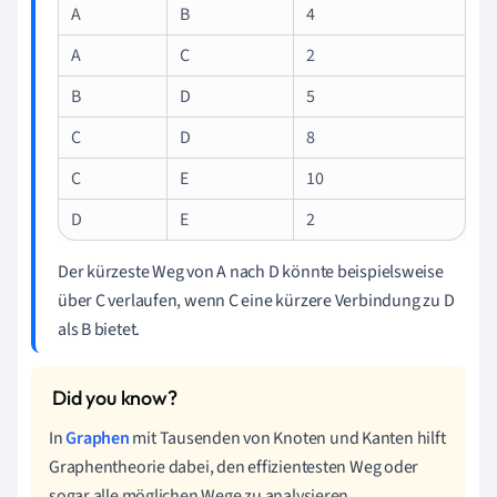
A
B
4
A
C
2
B
D
5
C
D
8
C
E
10
D
E
2
Der kürzeste Weg von A nach D könnte beispielsweise
über C verlaufen, wenn C eine kürzere Verbindung zu D
als B bietet.
In
Graphen
mit Tausenden von Knoten und Kanten hilft
Graphentheorie dabei, den effizientesten Weg oder
sogar alle möglichen Wege zu analysieren.