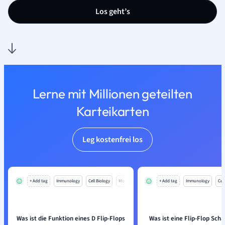
Los geht’s
Lerne mit Millionen geteilten
Karteikarten
Leg kostenfrei los
+ Add tag
Immunology
Cell Biology
Mo
+ Add tag
Immunology
Cell
Was ist die Funktion eines D Flip-Flops
Was ist eine Flip-Flop Sch