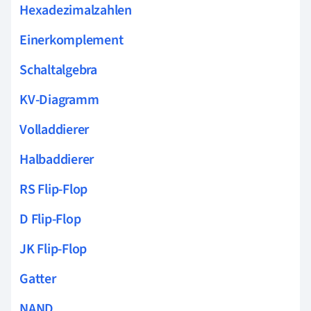
Hexadezimalzahlen
Einerkomplement
Schaltalgebra
KV-Diagramm
Volladdierer
Halbaddierer
RS Flip-Flop
D Flip-Flop
JK Flip-Flop
Gatter
NAND