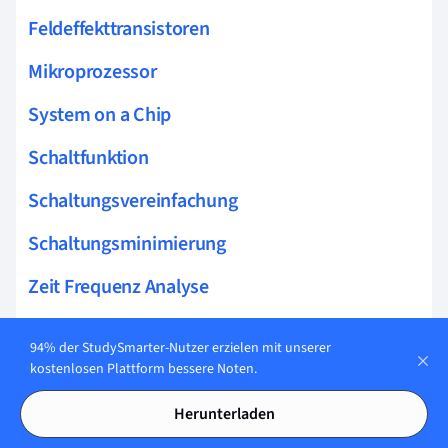
Feldeffekttransistoren
Mikroprozessor
System on a Chip
Schaltfunktion
Schaltungsvereinfachung
Schaltungsminimierung
Zeit Frequenz Analyse
CMOS-Technologie
94% der StudySmarter-Nutzer erzielen mit unserer
Festkommaarithmetik
kostenlosen Plattform bessere Noten.
Bitweiser Operator
Herunterladen