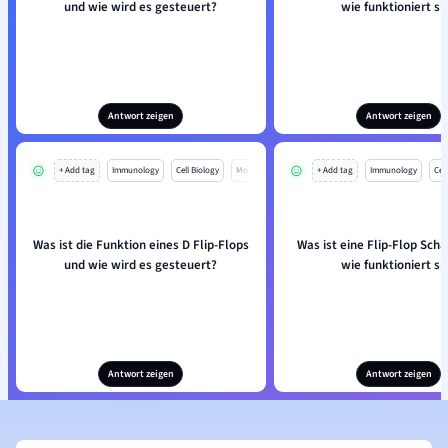
und wie wird es gesteuert?
wie funktioniert si
Antwort zeigen
Antwort zeigen
+ Add tag
Immunology
Cell Biology
Mo
+ Add tag
Immunology
Cell
Was ist die Funktion eines D Flip-Flops
Was ist eine Flip-Flop Sch
und wie wird es gesteuert?
wie funktioniert si
Antwort zeigen
Antwort zeigen