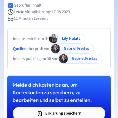
Geprüfter Inhalt
Letzte Aktualisierung: 17.08.2023
11 Minuten Lesezeit
Lily Hulatt
Inhalte erstellt durch
Gabriel Freitas
Quellen
überprüft von
Gabriel Freitas
Inhaltsqualität geprüft von
Melde dich kostenlos an, um
Karteikarten zu speichern, zu
bearbeiten und selbst zu erstellen.
Erklärung speichern