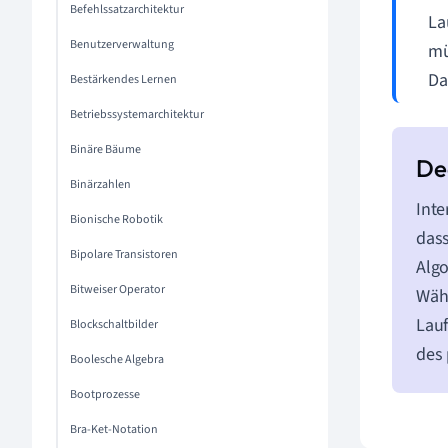
Befehlssatzarchitektur
La
Benutzerverwaltung
mü
Da
Bestärkendes Lernen
Betriebssystemarchitektur
Binäre Bäume
Binärzahlen
Inte
Bionische Robotik
dass
Bipolare Transistoren
Algo
Bitweiser Operator
Währ
Lauf
Blockschaltbilder
des 
Boolesche Algebra
Bootprozesse
Bra-Ket-Notation