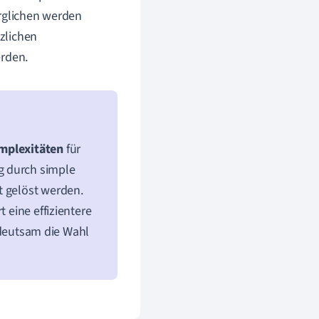
erglichen werden
tzlichen
rden.
mplexitäten
für
g durch simple
t gelöst werden.
 eine effizientere
edeutsam die Wahl