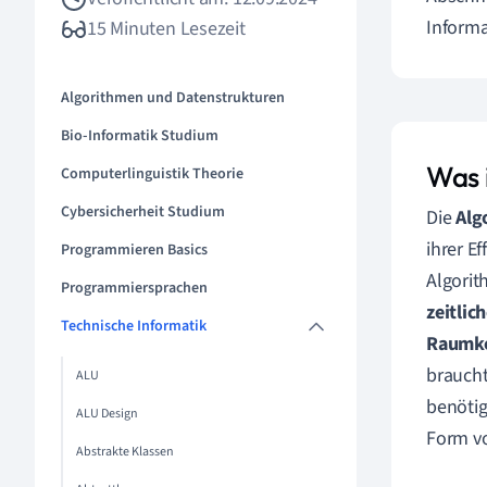
Informa
15 Minuten Lesezeit
Algorithmen und Datenstrukturen
Bio-Informatik Studium
Was 
Computerlinguistik Theorie
Cybersicherheit Studium
Die
Alg
ihrer E
Programmieren Basics
Algorit
Programmiersprachen
zeitlic
Technische Informatik
Raumko
braucht
ALU
benötig
ALU Design
Form vo
Abstrakte Klassen