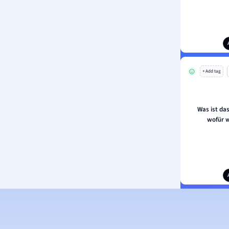
+ Add tag
Was ist da
wofür w