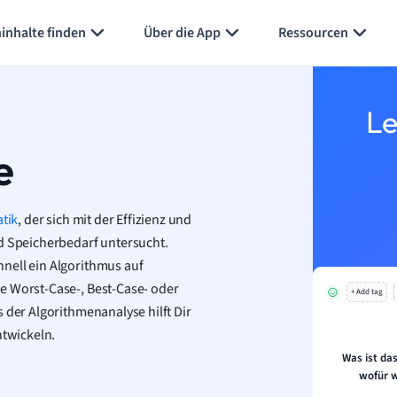
Karteikarten erstellen
Seite zusammenfassen
inhalte finden
Über die App
Ressourcen
Le
e
tik
, der sich mit der Effizienz und
nd Speicherbedarf untersucht.
nell ein Algorithmus auf
e Worst-Case-, Best-Case- oder
+ Add tag
 der Algorithmenanalyse hilft Dir
twickeln.
Was ist da
wofür w