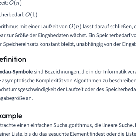
zeit:
O
(
n
)
cherbedarf:
O
(
1
)
orithmus mit einer Laufzeit von
lässt darauf schließen, 
O
(
n
)
near zur Größe der Eingabedaten wächst. Ein Speicherbedarf 
r Speichereinsatz konstant bleibt, unabhängig von der Ein
ndau-Symbole
sind Bezeichnungen, die in der Informatik v
e asymptotische Komplexität von Algorithmen zu beschreiben
chstumsgeschwindigkeit der Laufzeit oder des Speicherbedar
ngabegröße an.
trachte einen einfachen Suchalgorithmus, die lineare Suche. D
 einer Liste, bis du das gesuchte Element findest oder die Liste