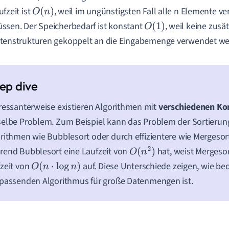
ufzeit ist
, weil im ungünstigsten Fall alle n Elemente v
O
(
n
)
ssen. Der Speicherbedarf ist konstant
, weil keine zusä
O
(
1
)
tenstrukturen gekoppelt an die Eingabemenge verwendet we
ressanterweise existieren Algorithmen mit
verschiedenen Ko
elbe Problem. Zum Beispiel kann das Problem der Sortierun
rithmen wie Bubblesort oder durch effizientere wie Mergesor
end Bubblesort eine Laufzeit von
hat, weist Mergesort
O
(
n
2
)
zeit von
auf. Diese Unterschiede zeigen, wie b
O
(
n
⋅
log
n
)
passenden Algorithmus für große Datenmengen ist.