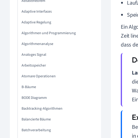
Abtasttheorem
Lauf
Adaptive Interfaces
Spei
Adaptive Regelung
Ein Alg
Algorithmen und Programmierung
Zeit li
dass de
Algorithmenanalyse
Analoges Signal
Arbeitsspeicher
La
Atomare Operationen
di
B-Bäume
Wa
BODE Diagramm
Ei
Backtracking-Algorithmen
Balancierte Bäume
Be
Batchverarbeitung
in