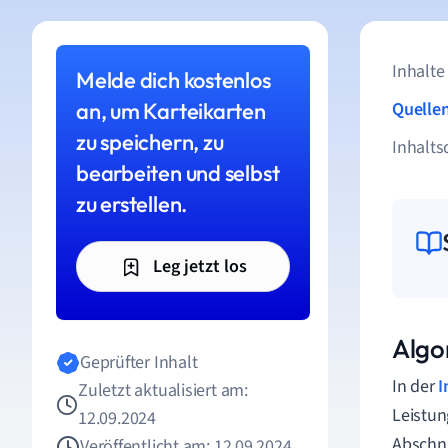
Inhalte
Melde dich kostenlos
an, um Karteikarten
Quelle
zu speichern, zu
Inhalts
bearbeiten und selbst
zu erstellen.
Leg jetzt los
Algo
Geprüfter Inhalt
In der
I
Zuletzt aktualisiert am:
Leistun
12.09.2024
Abschni
Veröffentlicht am: 12.09.2024