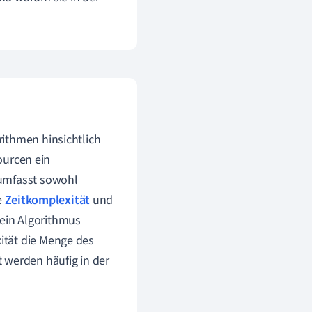
rithmen hinsichtlich
sourcen ein
 umfasst sowohl
e
Zeitkomplexität
und
 ein Algorithmus
ität die Menge des
 werden häufig in der