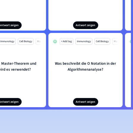
Antwort zeigen
Antwort zeigen
Immunology
Cell Biology
Mo
+ Add tag
Immunology
Cell Biology
Mo
s Master-Theorem und
Was beschreibt die O Notation in der
ird es verwendet?
Algorithmenanalyse?
Antwort zeigen
Antwort zeigen