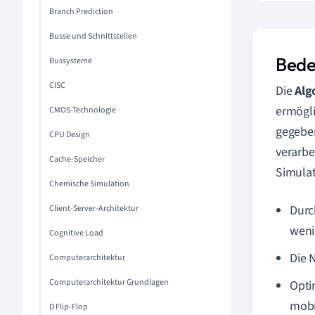
Branch Prediction
Busse und Schnittstellen
Bede
Bussysteme
CISC
Die
Alg
ermögli
CMOS-Technologie
gegeben
CPU Design
verarbe
Cache-Speicher
Simulat
Chemische Simulation
Durc
Client-Server-Architektur
weni
Cognitive Load
Die 
Computerarchitektur
Computerarchitektur Grundlagen
Opti
mobi
D Flip-Flop