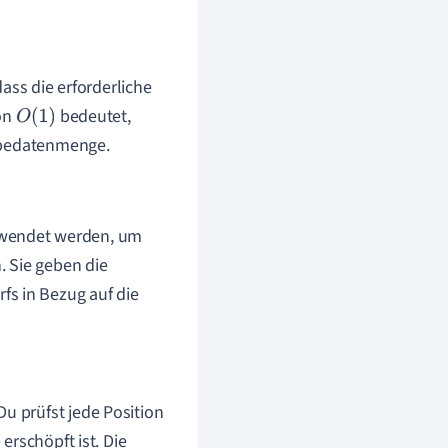
dass die erforderliche
von
bedeutet,
O
(
1
)
gabedatenmenge.
erwendet werden, um
. Sie geben die
fs in Bezug auf die
u prüfst jede Position
 erschöpft ist. Die