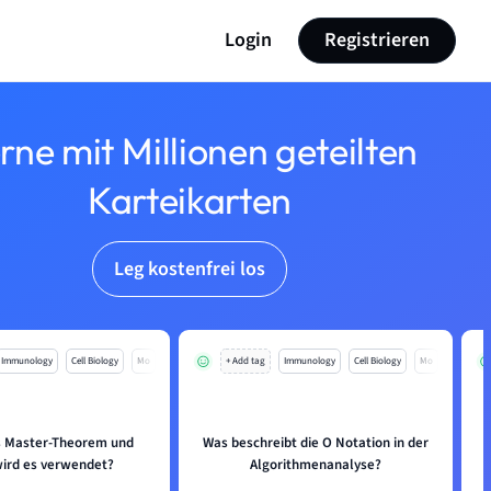
Login
Registrieren
rne mit Millionen geteilten
Karteikarten
Leg kostenfrei los
Immunology
Cell Biology
Mo
+ Add tag
Immunology
Cell Biology
Mo
s Master-Theorem und
Was beschreibt die O Notation in der
ird es verwendet?
Algorithmenanalyse?