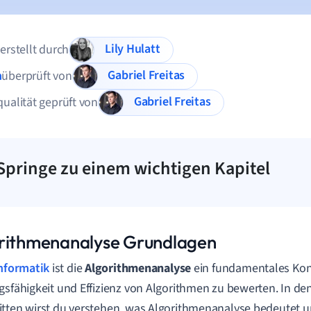
Lily Hulatt
 erstellt durch
Gabriel Freitas
n
überprüft von
Gabriel Freitas
qualität geprüft von
Springe zu einem wichtigen Kapitel
rithmenanalyse Grundlagen
nformatik
ist die
Algorithmenanalyse
ein fundamentales Konze
gsfähigkeit und Effizienz von Algorithmen zu bewerten. In de
tten wirst du verstehen, was Algorithmenanalyse bedeutet u