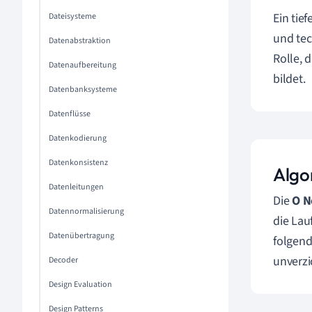
Ein tie
Dateisysteme
und tec
Datenabstraktion
Rolle, 
Datenaufbereitung
bildet.
Datenbanksysteme
Datenflüsse
Datenkodierung
Datenkonsistenz
Algo
Datenleitungen
Die
O N
Datennormalisierung
die Lau
Datenübertragung
folgend
unverzi
Decoder
Design Evaluation
Design Patterns