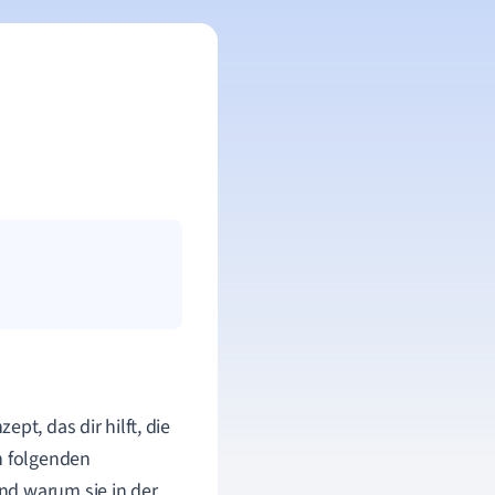
pt, das dir hilft, die
n folgenden
nd warum sie in der