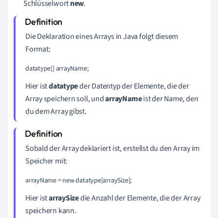
Schlüsselwort
new
.
Die Deklaration eines Arrays in Java folgt diesem
Format:
datatype[] arrayName;
Hier ist
datatype
der Datentyp der Elemente, die der
Array speichern soll, und
arrayName
ist der Name, den
du dem Array gibst.
Sobald der Array deklariert ist, erstellst du den Array im
Speicher mit:
arrayName = new datatype[arraySize];
Hier ist
arraySize
die Anzahl der Elemente, die der Array
speichern kann.