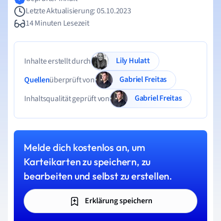
Letzte Aktualisierung: 05.10.2023
14 Minuten Lesezeit
Lily Hulatt
Inhalte erstellt durch
Gabriel Freitas
Quellen
überprüft von
Gabriel Freitas
Inhaltsqualität geprüft von
Melde dich kostenlos an, um
Karteikarten zu speichern, zu
bearbeiten und selbst zu erstellen.
Erklärung speichern