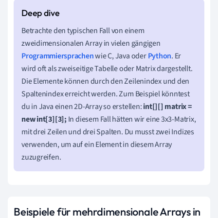
Betrachte den typischen Fall von einem
zweidimensionalen Array in vielen gängigen
Programmiersprachen
wie C, Java oder
Python
. Er
wird oft als zweiseitige Tabelle oder Matrix dargestellt.
Die Elemente können durch den Zeilenindex und den
Spaltenindex erreicht werden. Zum Beispiel könntest
du in Java einen 2D-Array so erstellen:
int[][] matrix =
new int[3][3];
In diesem Fall hätten wir eine 3x3-Matrix,
mit drei Zeilen und drei Spalten. Du musst zwei Indizes
verwenden, um auf ein Element in diesem Array
zuzugreifen.
Beispiele für mehrdimensionale Arrays in