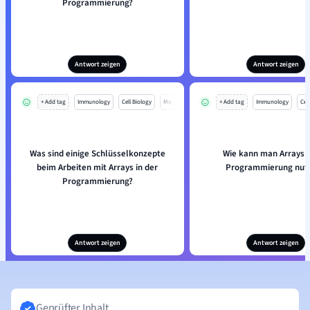
Programmierung?
Antwort zeigen
Antwort zeigen
+ Add tag
Immunology
Cell Biology
Mo
+ Add tag
Immunology
Cell
Was sind einige Schlüsselkonzepte
Wie kann man Arrays i
beim Arbeiten mit Arrays in der
Programmierung nut
Programmierung?
Antwort zeigen
Antwort zeigen
Geprüfter Inhalt