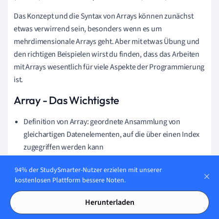
Das Konzept und die Syntax von Arrays können zunächst
etwas verwirrend sein, besonders wenn es um
mehrdimensionale Arrays geht. Aber mit etwas Übung und
den richtigen Beispielen wirst du finden, dass das Arbeiten
mit Arrays wesentlich für viele Aspekte der Programmierung
ist.
Array - Das Wichtigste
Definition von Array: geordnete Ansammlung von
gleichartigen Datenelementen, auf die über einen Index
zugegriffen werden kann
Praktische Nutzung von Array: Zugriff auf Elemente,
94% der StudySmarter-Nutzer erzielen mit unserer
Modifikation von Elementen und das Durchlaufen aller
kostenlosen Plattform bessere Noten.
Elemente
Herunterladen
Erstellung eines Arrays in Java: Declation des Datentypes