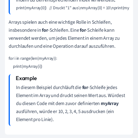
print(myArray[0])   // Druckt "1" aus\nmyArray[0] = 10\nprint(myArray[
Arrays spielen auch eine wichtige Rolle in Schleifen,
insbesondere in
for
-Schleifen. Eine
for
-Schleife kann
verwendet werden, um jedes Element in einem Array zu
durchlaufen und eine Operation darauf auszuführen.
for i in range(len(myArray)):

In diesem Beispiel durchläuft die
for
-Schleife jedes
Element im Array und druckt seinen Wert aus. Würdest
du diesen Code mit dem zuvor definierten
myArray
ausführen, würde er 10, 2, 3, 4, 5 ausdrucken (ein
Element pro Linie).