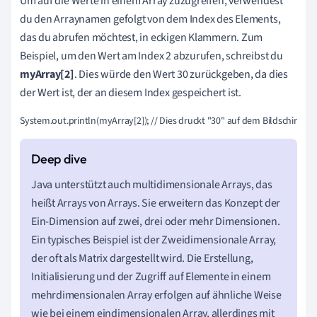
Um auf die Werte in einem Array zuzugreifen, verwendest
du den Arraynamen gefolgt von dem Index des Elements,
das du abrufen möchtest, in eckigen Klammern. Zum
Beispiel, um den Wert am Index 2 abzurufen, schreibst du
myArray[2]
. Dies würde den Wert 30 zurückgeben, da dies
der Wert ist, der an diesem Index gespeichert ist.
Java unterstützt auch multidimensionale Arrays, das
heißt Arrays von Arrays. Sie erweitern das Konzept der
Ein-Dimension auf zwei, drei oder mehr Dimensionen.
Ein typisches Beispiel ist der Zweidimensionale Array,
der oft als Matrix dargestellt wird. Die Erstellung,
Initialisierung und der Zugriff auf Elemente in einem
mehrdimensionalen Array erfolgen auf ähnliche Weise
wie bei einem eindimensionalen Array, allerdings mit