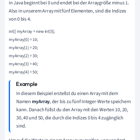
in Java beginnt bei 0 und endet bei der Arraygröße minus 1.
Also in unserem Array mit fünf Elementen, sind die Indizes
von 0 bis 4.
int[] myArray = new int[5];

myArray[0] = 10;

myArray[1] = 20;

myArray[2] = 30;

myArray[3] = 40;

In diesem Beispiel erstellst du einen Array mit dem
Namen
myArray
, der bis zu fünf Integer-Werte speichern
kann. Danach füllst du den Array mit den Werten 10, 20,
30, 40 und 50, die durch die Indizes 0 bis 4 zugänglich
sind.