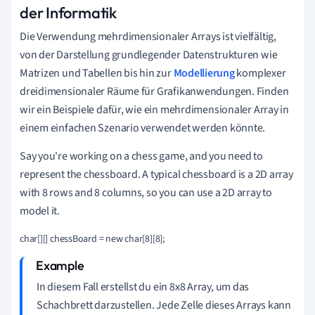
der Informatik
Die Verwendung mehrdimensionaler Arrays ist vielfältig,
von der Darstellung grundlegender Datenstrukturen wie
Matrizen und Tabellen bis hin zur
Modellierung
komplexer
dreidimensionaler Räume für Grafikanwendungen. Finden
wir ein Beispiele dafür, wie ein mehrdimensionaler Array in
einem einfachen Szenario verwendet werden könnte.
Say you're working on a chess game, and you need to
represent the chessboard. A typical chessboard is a 2D array
with 8 rows and 8 columns, so you can use a 2D array to
model it.
In diesem Fall erstellst du ein 8x8 Array, um das
Schachbrett darzustellen. Jede Zelle dieses Arrays kann