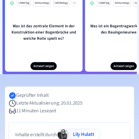
+ Add tag
Immunology
Cell Biology
Mo
+ Add tag
Immunology
Cell
Was ist das zentrale Element in der
Was ist ein Bogentragwerk 
Konstruktion einer Bogenbrücke und
des Bauingenieurwes
welche Rolle spielt es?
Antwort zeigen
Antwort zeigen
Geprüfter Inhalt
Letzte Aktualisierung: 20.01.2025
11 Minuten Lesezeit
Lily Hulatt
Inhalte erstellt durch