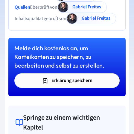
Gabriel Freitas
Quellen
überprüft von
Gabriel Freitas
Inhaltsqualität geprüft von
Melde dich kostenlos an, um
Karteikarten zu speichern, zu
bearbeiten und selbst zu erstellen.
Erklärung speichern
Springe zu einem wichtigen
Kapitel