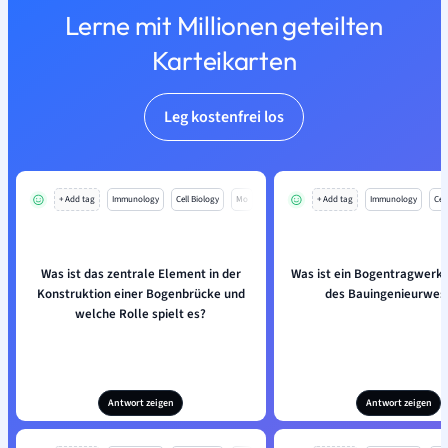
Lerne mit Millionen geteilten
Karteikarten
Leg kostenfrei los
+ Add tag
Immunology
Cell Biology
Mo
+ Add tag
Immunology
Cell
Was ist das zentrale Element in der
Was ist ein Bogentragwerk 
Konstruktion einer Bogenbrücke und
des Bauingenieurwes
welche Rolle spielt es?
Antwort zeigen
Antwort zeigen