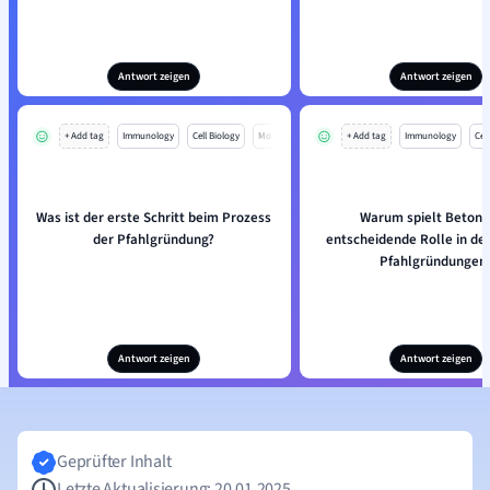
Antwort zeigen
Antwort zeigen
+ Add tag
Immunology
Cell Biology
Mo
+ Add tag
Immunology
Cell
Was ist der erste Schritt beim Prozess
Warum spielt Beton 
der Pfahlgründung?
entscheidende Rolle in der
Pfahlgründungen
Antwort zeigen
Antwort zeigen
Geprüfter Inhalt
Letzte Aktualisierung: 20.01.2025