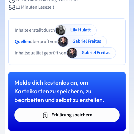
12 Minuten Lesezeit
Lily Hulatt
Inhalte erstellt durch
Gabriel Freitas
Quellen
überprüft von
Gabriel Freitas
Inhaltsqualität geprüft von
Melde dich kostenlos an, um
Karteikarten zu speichern, zu
bearbeiten und selbst zu erstellen.
Erklärung speichern