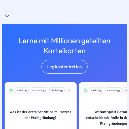
Lerne mit Millionen geteilten
Karteikarten
Leg kostenfrei los
+ Add tag
Immunology
Cell Biology
Mo
+ Add tag
Immunology
Cell
Was ist der erste Schritt beim Prozess
Warum spielt Beton 
der Pfahlgründung?
entscheidende Rolle in der
Pfahlgründungen