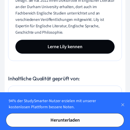
Design. Sie hat 2022 ihren Doktortitel in Englischer Literatur
an der Durham University erhalten, dort auch im
Fachbereich Englische Studien unterrichtet und an
verschiedenen Veröffentlichungen mitgewirkt. Lily ist
Expertin für Englische Literatur, Englische Sprache,
Geschichte und Philosophie.
Lerne Lily kennen
Inhaltliche Qualität geprüft von:
Gabriel Freitas
94% der StudySmarter-Nutzer erzielen mit unserer
kostenlosen Plattform bessere Noten.
AI Engineer
Herunterladen
Gabriel Freitas ist AI Engineer mit solider Erfahrung in
Softwareentwicklung, maschinellen Lernalgorithmen und