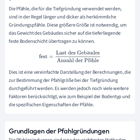
Die Pfähle, die für die Tiefgründung verwendet werden,
sind in der Regel länger und dicker als herkömmliche
Gründungspfähle. Diese größere Größe ist notwendig, um
das Gewicht des Gebäudes sicher auf die tieferliegende
feste Bodenschicht übertragen zu können.
ä
fest
=
Last des Gebäudes
Anzahl der Pfähle
ä
Dies ist eine vereinfachte Darstellung der Berechnungen, die
zur Bestimmung der Pfahlgröße bei der Tiefgründung
durchgeführt werden. Es werden jedoch noch viele weitere
Faktoren berücksichtigt, wie zum Beispiel der Bodentyp und
die spezifischen Eigenschaften der Pfähle.
Grundlagen der Pfahlgründungen
Die Pfahlgründungen sind eine der wichtigsten Methoden