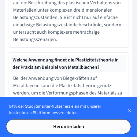
auf die Beschreibung des plastischen Verhaltens von
Materialien unter komplexen dreidimensionalen
Belastungszuständen. Sie ist nicht nur auf einfache
einachsige Belastungszustände beschränkt, sondern
untersucht auch komplexere mehrachsige
Belastungsszenarien.
Welche Anwendung findet die Plastizitätstheorie in
der Praxis am Beispiel von Metallblechen?
Bei der Anwendung von Biegekräften auf
Metallbleche kann die Plastizitätstheorie genutzt
werden, um die Verformungsphasen des Materials zu
analysieren. Diese Analyse hilft uns, das Verhalten des
94% der StudySmarter-Nutzer erzielen mit unserer
Materials unter der Beanspruchung zu verstehen und
kostenlosen Plattform bessere Noten.
vorherzusagen.
Herunterladen
Was ist die Fließregel in der Plastizitätstheorie?