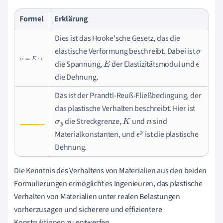
Formel
Erklärung
Dies ist das Hooke'sche Gesetz, das die
elastische Verformung beschreibt. Dabei ist
σ
σ
=
E
⋅
ϵ
die Spannung,
der Elastizitätsmodul und
E
ϵ
die Dehnung.
Das ist der Prandtl-Reuß-Fließbedingung, der
das plastische Verhalten beschreibt. Hier ist
die Streckgrenze,
und
sind
Double
σ
y
K
n
Double exponent: use braces to clarify
Materialkonstanten, und
ist die plastische
exponent:
ϵ
p
Dehnung.
use
braces to
Die Kenntnis des Verhaltens von Materialien aus den beiden
clarify
Formulierungen ermöglicht es Ingenieuren, das plastische
Verhalten von Materialien unter realen Belastungen
vorherzusagen und sicherere und effizientere
Konstruktionen zu entwerfen.