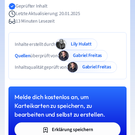
Geprüfter Inhalt
Letzte Aktualisierung: 20.01.2025
13 Minuten Lesezeit
Lily Hulatt
Inhalte erstellt durch
Gabriel Freitas
Quellen
überprüft von
Gabriel Freitas
Inhaltsqualität geprüft von
Melde dich kostenlos an, um
Karteikarten zu speichern, zu
bearbeiten und selbst zu erstellen.
Erklärung speichern