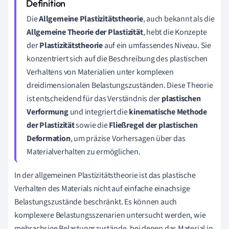
Die
Allgemeine Plastizitätstheorie
, auch bekannt als die
Allgemeine Theorie der Plastizität
, hebt die Konzepte
der
Plastizitätstheorie
auf ein umfassendes Niveau. Sie
konzentriert sich auf die Beschreibung des plastischen
Verhaltens von Materialien unter komplexen
dreidimensionalen Belastungszuständen. Diese Theorie
ist entscheidend für das Verständnis der
plastischen
Verformung
und integriert die
kinematische Methode
der Plastizität
sowie die
Fließregel der plastischen
Deformation
, um präzise Vorhersagen über das
Materialverhalten zu ermöglichen.
In der allgemeinen Plastizitätstheorie ist das plastische
Verhalten des Materials nicht auf einfache einachsige
Belastungszustände beschränkt. Es können auch
komplexere Belastungsszenarien untersucht werden, wie
mehrachsige Belastungszustände, bei denen das Material in