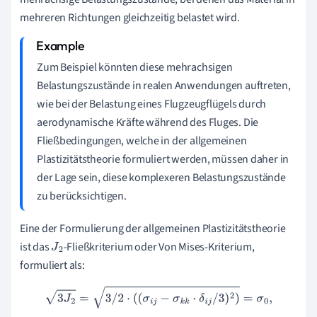
mehreren Richtungen gleichzeitig belastet wird.
Zum Beispiel könnten diese mehrachsigen
Belastungszustände in realen Anwendungen auftreten,
wie bei der Belastung eines Flugzeugflügels durch
aerodynamische Kräfte während des Fluges. Die
Fließbedingungen, welche in der allgemeinen
Plastizitätstheorie formuliert werden, müssen daher in
der Lage sein, diese komplexeren Belastungszustände
zu berücksichtigen.
Eine der Formulierung der allgemeinen Plastizitätstheorie
ist das
-Fließkriterium oder Von Mises-Kriterium,
J
2
formuliert als:
3
J
2
=
3
/
2
⋅
(
(
σ
i
j
−
σ
k
k
⋅
δ
i
j
/
3
)
2
)
=
σ
0
,