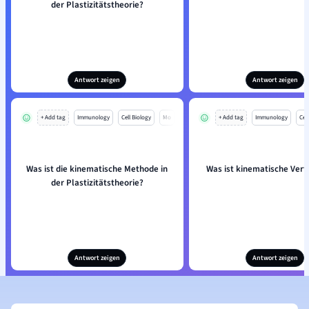
der Plastizitätstheorie?
Antwort zeigen
Antwort zeigen
+ Add tag
Immunology
Cell Biology
Mo
+ Add tag
Immunology
Cell
Was ist die kinematische Methode in
Was ist kinematische Verf
der Plastizitätstheorie?
Antwort zeigen
Antwort zeigen