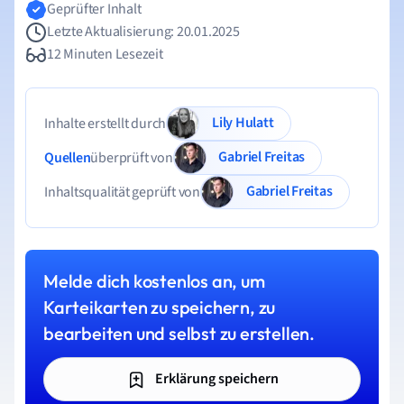
Geprüfter Inhalt
Letzte Aktualisierung: 20.01.2025
12 Minuten Lesezeit
Lily Hulatt
Inhalte erstellt durch
Gabriel Freitas
Quellen
überprüft von
Gabriel Freitas
Inhaltsqualität geprüft von
Melde dich kostenlos an, um
Karteikarten zu speichern, zu
bearbeiten und selbst zu erstellen.
Erklärung speichern