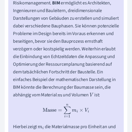
Risikomanagement.
BIM
ermöglicht es Architekten,
Ingenieuren und Bauleitern, dreidimensionale
Darstellungen von Gebäuden zu erstellen und simuliert
dabei verschiedene Bauphasen. Sie können potenzielle
Probleme im Design bereits im Voraus erkennen und
beseitigen, bevor sie den Bauprozess ernsthaft
verzögern oder kostspielig werden. Weiterhin erlaubt
die Einbindung von Echtzeitdaten die Anpassung und
Optimierung der Ressourcenplanung basierend auf
dem tatsächlichen Fortschritt der Baustelle. Ein
einfaches Beispiel der mathematischen Darstellung in
BIM könnte die Berechnung der Baumasse sein, die
abhängig vom Material
und Volumen
ist:
m
V
Masse
=
∑
i
=
1
n
m
i
×
V
i
Hierbei zeigt
die Materialmasse pro Einheit an und
m
i