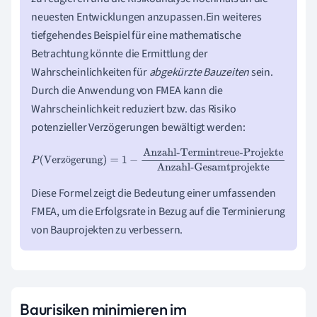
neuesten Entwicklungen anzupassen.Ein weiteres
tiefgehendes Beispiel für eine mathematische
Betrachtung könnte die Ermittlung der
Wahrscheinlichkeiten für
abgekürzte Bauzeiten
sein.
Durch die Anwendung von FMEA kann die
Wahrscheinlichkeit reduziert bzw. das Risiko
potenzieller Verzögerungen bewältigt werden:
P
(
Verzögerung
)
=
1
−
Anzahl-Termintreue-
ö
Projekte
Anzahl-Gesamtprojekte
Diese Formel zeigt die Bedeutung einer umfassenden
FMEA, um die Erfolgsrate in Bezug auf die Terminierung
von Bauprojekten zu verbessern.
Baurisiken minimieren im