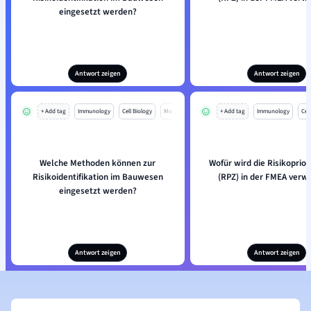
eingesetzt werden?
Antwort zeigen
Antwort zeigen
+ Add tag
Immunology
Cell Biology
Mo
+ Add tag
Immunology
Cell
Welche Methoden können zur
Wofür wird die Risikoprior
Risikoidentifikation im Bauwesen
(RPZ) in der FMEA verw
eingesetzt werden?
Antwort zeigen
Antwort zeigen