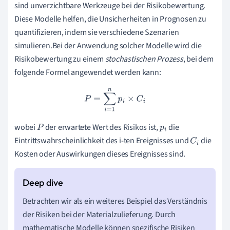
sind unverzichtbare Werkzeuge bei der Risikobewertung.
Diese Modelle helfen, die Unsicherheiten in Prognosen zu
quantifizieren, indem sie verschiedene Szenarien
simulieren.Bei der Anwendung solcher Modelle wird die
Risikobewertung zu einem
stochastischen Prozess
, bei dem
folgende Formel angewendet werden kann:
P
=
∑
i
=
1
n
p
i
×
C
i
wobei
der erwartete Wert des Risikos ist,
die
P
p
i
Eintrittswahrscheinlichkeit des i-ten Ereignisses und
die
C
i
Kosten oder Auswirkungen dieses Ereignisses sind.
Betrachten wir als ein weiteres Beispiel das Verständnis
der Risiken bei der Materialzulieferung. Durch
mathematische Modelle können spezifische Risiken