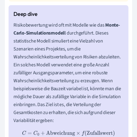
Risikobewertung wird oft mit Modelle wie das
Monte-
Carlo-Simulationsmodell
durchgeführt. Dieses
statistische Modell simuliert eine Vielzahl von
Szenarien eines Projektes, um die
Wahrscheinlichkeitsverteilung von Risiken abzuleiten.
Ein solches Modell verwendet eine große Anzahl
zufälliger Ausgangsparameter, um eine robuste
Wahrscheinlichkeitsverteilung zu erzeugen. Wenn
beispielsweise die Bauzeit variabel ist, könnte man die
mögliche Dauer als zufällige Variable in die Simulation
einbringen. Das Ziel ist es, die Verteilung der
Gesamtkosten zu erhalten, die sich aufgrund dieser
Variabilität ergeben:
C
=
C
0
+
Abweichung
×
f
(
Zufallswert
)