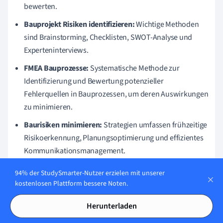
bewerten.
Bauprojekt Risiken identifizieren:
Wichtige Methoden
sind Brainstorming, Checklisten, SWOT-Analyse und
Experteninterviews.
FMEA Bauprozesse:
Systematische Methode zur
Identifizierung und Bewertung potenzieller
Fehlerquellen in Bauprozessen, um deren Auswirkungen
zu minimieren.
Baurisiken minimieren:
Strategien umfassen frühzeitige
Risikoerkennung, Planungsoptimierung und effizientes
Kommunikationsmanagement.
Projektmanagement Bau:
Einsatz moderner Tools wie
94% der StudySmarter-Nutzer erzielen mit unserer
Projektmanagement-Software, CAD und BIM zur
kostenlosen Plattform bessere Noten.
effektiven und effizienten Bewältigung des
Herunterladen
Bauprozesses.