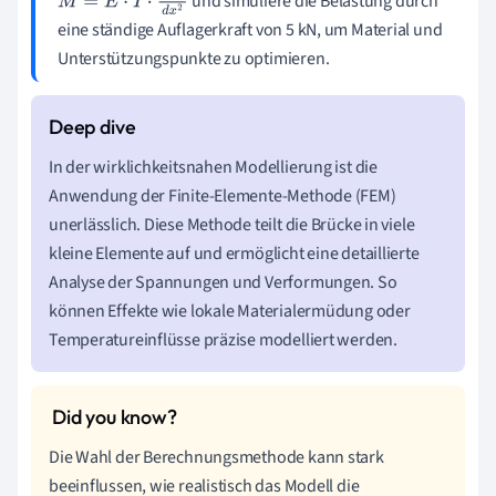
und simuliere die Belastung durch
M
=
E
⋅
I
⋅
d
2
w
d
x
2
eine ständige Auflagerkraft von 5 kN, um Material und
Unterstützungspunkte zu optimieren.
In der wirklichkeitsnahen Modellierung ist die
Anwendung der Finite-Elemente-Methode (FEM)
unerlässlich. Diese Methode teilt die Brücke in viele
kleine Elemente auf und ermöglicht eine detaillierte
Analyse der Spannungen und Verformungen. So
können Effekte wie lokale Materialermüdung oder
Temperatureinflüsse präzise modelliert werden.
Die Wahl der Berechnungsmethode kann stark
beeinflussen, wie realistisch das Modell die