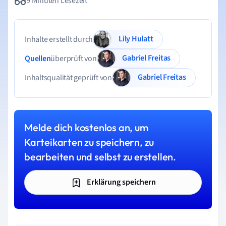
9 Minuten Lesezeit
Lily Hulatt
Inhalte erstellt durch
Gabriel Freitas
Quellen
überprüft von
Gabriel Freitas
Inhaltsqualität geprüft von
Melde dich kostenlos an, um
Karteikarten zu speichern, zu
bearbeiten und selbst zu erstellen.
Erklärung speichern