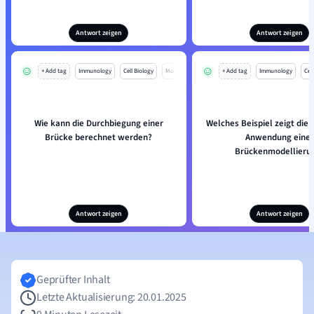
Antwort zeigen
Antwort zeigen
+ Add tag
Immunology
Cell Biology
Mo
+ Add tag
Immunology
Cell
Wie kann die Durchbiegung einer
Welches Beispiel zeigt die 
Brücke berechnet werden?
Anwendung einer
Brückenmodellieru
Antwort zeigen
Antwort zeigen
Geprüfter Inhalt
Letzte Aktualisierung: 20.01.2025