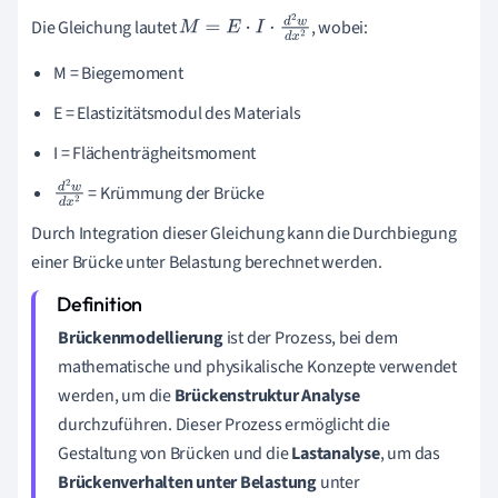
Die Gleichung lautet
, wobei:
M
=
E
⋅
I
⋅
d
2
w
d
x
2
M = Biegemoment
E = Elastizitätsmodul des Materials
I = Flächenträgheitsmoment
= Krümmung der Brücke
d
2
w
d
x
2
Durch Integration dieser Gleichung kann die Durchbiegung
einer Brücke unter Belastung berechnet werden.
Brückenmodellierung
ist der Prozess, bei dem
mathematische und physikalische Konzepte verwendet
werden, um die
Brückenstruktur Analyse
durchzuführen. Dieser Prozess ermöglicht die
Gestaltung von Brücken und die
Lastanalyse
, um das
Brückenverhalten unter Belastung
unter