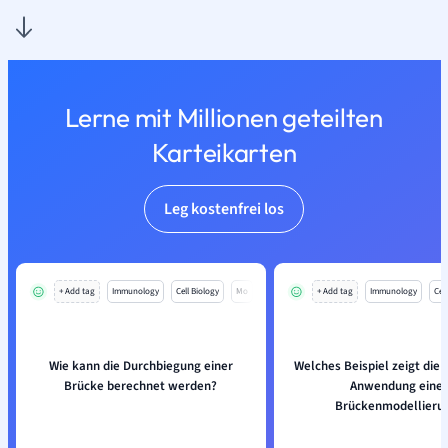
Lerne mit Millionen geteilten
Karteikarten
Leg kostenfrei los
+ Add tag
Immunology
Cell Biology
Mo
+ Add tag
Immunology
Cell
Wie kann die Durchbiegung einer
Welches Beispiel zeigt die 
Brücke berechnet werden?
Anwendung einer
Brückenmodellieru