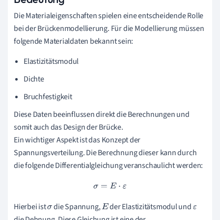
Die Materialeigenschaften spielen eine entscheidende Rolle
bei der Brückenmodellierung. Für die Modellierung müssen
folgende Materialdaten bekannt sein:
Elastizitätsmodul
Dichte
Bruchfestigkeit
Diese Daten beeinflussen direkt die Berechnungen und
somit auch das Design der Brücke.
Ein wichtiger Aspekt ist das Konzept der
Spannungsverteilung. Die Berechnung dieser kann durch
die folgende Differentialgleichung veranschaulicht werden:
σ
=
E
⋅
ε
Hierbei ist
die Spannung,
der Elastizitätsmodul und
σ
E
ε
die Dehnung. Diese Gleichung ist eine der