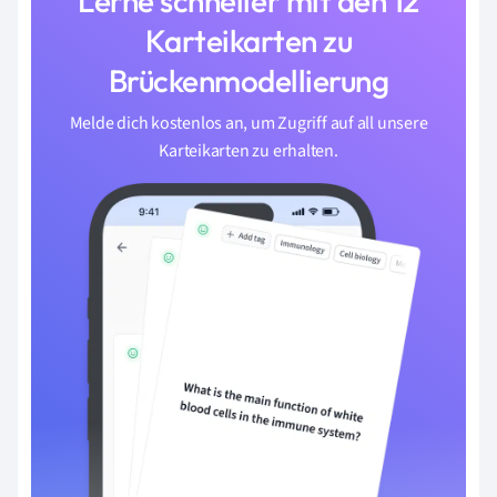
Lerne schneller mit den 12
Karteikarten zu
Brückenmodellierung
Melde dich kostenlos an, um Zugriff auf all unsere
Karteikarten zu erhalten.