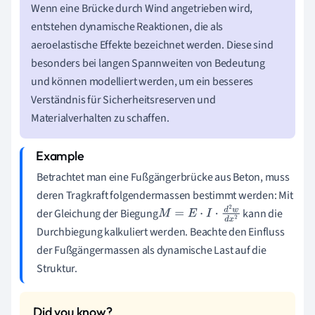
Wenn eine Brücke durch Wind angetrieben wird,
entstehen dynamische Reaktionen, die als
aeroelastische Effekte bezeichnet werden. Diese sind
besonders bei langen Spannweiten von Bedeutung
und können modelliert werden, um ein besseres
Verständnis für Sicherheitsreserven und
Materialverhalten zu schaffen.
Betrachtet man eine Fußgängerbrücke aus Beton, muss
deren Tragkraft folgendermassen bestimmt werden: Mit
der Gleichung der Biegung
kann die
M
=
E
⋅
I
⋅
d
2
w
d
x
2
Durchbiegung kalkuliert werden. Beachte den Einfluss
der Fußgängermassen als dynamische Last auf die
Struktur.