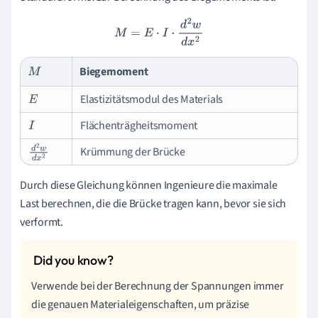
M
=
E
⋅
I
⋅
d
2
w
d
x
2
Biegemoment
M
Elastizitätsmodul des Materials
E
Flächenträgheitsmoment
I
Krümmung der Brücke
d
2
w
d
x
2
Durch diese Gleichung können Ingenieure die maximale
Last berechnen, die die Brücke tragen kann, bevor sie sich
verformt.
Verwende bei der Berechnung der Spannungen immer
die genauen Materialeigenschaften, um präzise