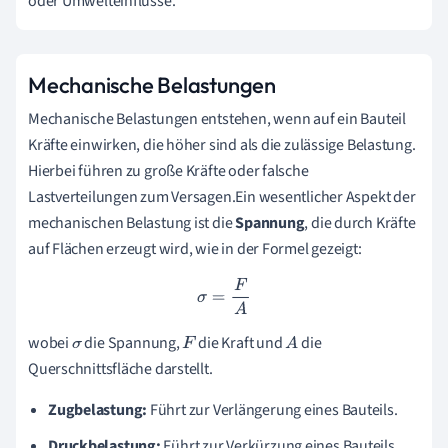
oder Umwelteinflüsse.
Mechanische Belastungen
Mechanische Belastungen entstehen, wenn auf ein Bauteil
Kräfte einwirken, die höher sind als die zulässige Belastung.
Hierbei führen zu große Kräfte oder falsche
Lastverteilungen zum Versagen.Ein wesentlicher Aspekt der
mechanischen Belastung ist die
Spannung
, die durch Kräfte
auf Flächen erzeugt wird, wie in der Formel gezeigt:
σ
=
F
A
wobei
die Spannung,
die Kraft und
die
σ
F
A
Querschnittsfläche darstellt.
Zugbelastung:
Führt zur Verlängerung eines Bauteils.
Druckbelastung:
Führt zur Verkürzung eines Bauteils.