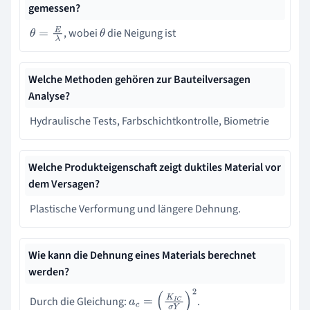
gemessen?
, wobei
die Neigung ist
θ
=
E
λ
θ
Welche Methoden gehören zur Bauteilversagen
Analyse?
Hydraulische Tests, Farbschichtkontrolle, Biometrie
Welche Produkteigenschaft zeigt duktiles Material vor
dem Versagen?
Plastische Verformung und längere Dehnung.
Wie kann die Dehnung eines Materials berechnet
werden?
Durch die Gleichung:
.
a
c
=
(
K
I
C
σ
Y
)
2