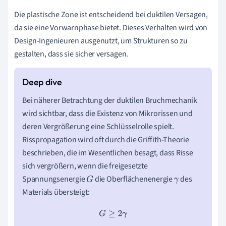
Die plastische Zone ist entscheidend bei duktilen Versagen,
da sie eine Vorwarnphase bietet. Dieses Verhalten wird von
Design-Ingenieuren ausgenutzt, um Strukturen so zu
gestalten, dass sie sicher versagen.
Bei näherer Betrachtung der duktilen Bruchmechanik
wird sichtbar, dass die Existenz von Mikrorissen und
deren Vergrößerung eine Schlüsselrolle spielt.
Risspropagation wird oft durch die Griffith-Theorie
beschrieben, die im Wesentlichen besagt, dass Risse
sich vergrößern, wenn die freigesetzte
Spannungsenergie
die Oberflächenenergie
des
G
γ
Materials übersteigt:
G
≥
2
γ