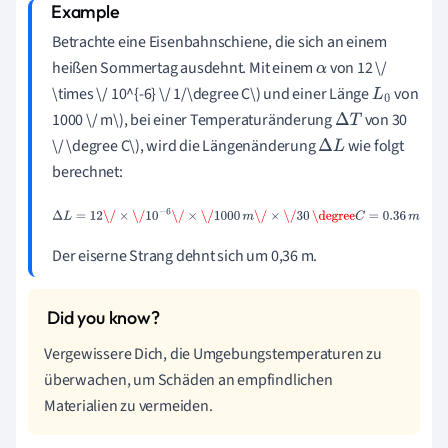
Betrachte eine Eisenbahnschiene, die sich an einem
heißen Sommertag ausdehnt. Mit einem
von 12 \/
α
\times \/ 10^{-6} \/ 1/\degree C\) und einer Länge
von
L
0
1000 \/ m\), bei einer Temperaturänderung
von 30
Δ
T
\/ \degree C\), wird die Längenänderung
wie folgt
Δ
L
berechnet:
Δ
L
=
12
\/
×
\/
10
−
6
\/
×
\/
1000
m
\/
×
\/
30
\degree
C
=
0.36
m
Der eiserne Strang dehnt sich um 0,36 m.
Vergewissere Dich, die Umgebungstemperaturen zu
überwachen, um Schäden an empfindlichen
Materialien zu vermeiden.