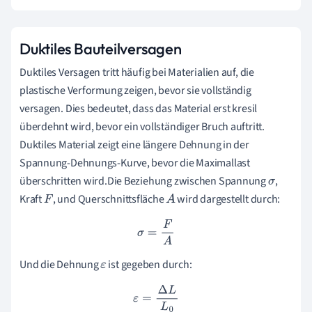
Duktiles Bauteilversagen
Duktiles Versagen tritt häufig bei Materialien auf, die
plastische Verformung zeigen, bevor sie vollständig
versagen. Dies bedeutet, dass das Material erst kresil
überdehnt wird, bevor ein vollständiger Bruch auftritt.
Duktiles Material zeigt eine längere Dehnung in der
Spannung-Dehnungs-Kurve, bevor die Maximallast
überschritten wird.Die Beziehung zwischen Spannung
,
σ
Kraft
, und Querschnittsfläche
wird dargestellt durch:
F
A
σ
=
F
A
Und die Dehnung
ist gegeben durch:
ε
ε
=
Δ
L
L
0