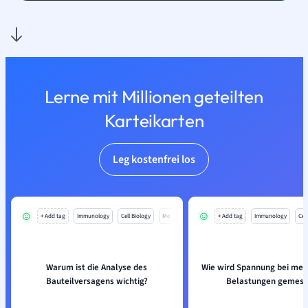
Lerne mit Millionen geteilten
Karteikarten
Leg kostenfrei los
+ Add tag
Immunology
Cell Biology
Mo
+ Add tag
Immunology
Cell
Warum ist die Analyse des
Wie wird Spannung bei me
Bauteilversagens wichtig?
Belastungen gemes