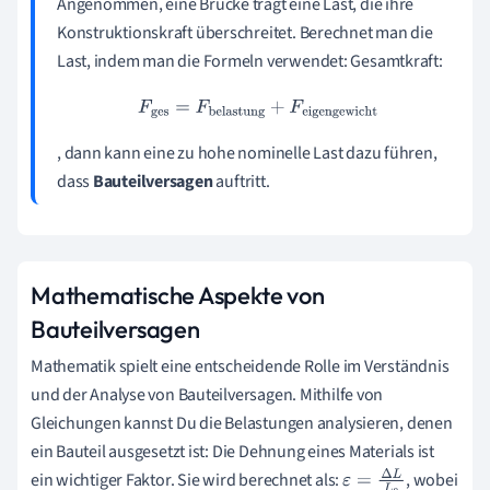
Angenommen, eine Brücke trägt eine Last, die ihre
Konstruktionskraft überschreitet. Berechnet man die
Last, indem man die Formeln verwendet: Gesamtkraft:
F
ges
=
F
belastung
+
F
eigengewicht
, dann kann eine zu hohe nominelle Last dazu führen,
dass
Bauteilversagen
auftritt.
Mathematische Aspekte von
Bauteilversagen
Mathematik spielt eine entscheidende Rolle im Verständnis
und der Analyse von Bauteilversagen. Mithilfe von
Gleichungen kannst Du die Belastungen analysieren, denen
ein Bauteil ausgesetzt ist: Die Dehnung eines Materials ist
ein wichtiger Faktor. Sie wird berechnet als:
, wobei
ε
=
Δ
L
L
0