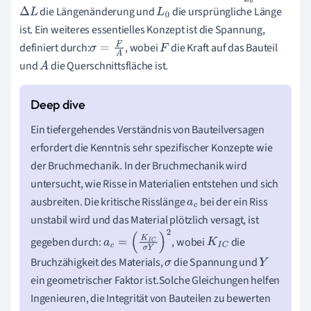
die Längenänderung und
die ursprüngliche Länge
Δ
L
L
0
ist. Ein weiteres essentielles Konzept ist die Spannung,
definiert durch:
, wobei
die Kraft auf das Bauteil
σ
=
F
A
F
und
die Querschnittsfläche ist.
A
Ein tiefergehendes Verständnis von Bauteilversagen
erfordert die Kenntnis sehr spezifischer Konzepte wie
der Bruchmechanik. In der Bruchmechanik wird
untersucht, wie Risse in Materialien entstehen und sich
ausbreiten. Die kritische Risslänge
bei der ein Riss
a
c
unstabil wird und das Material plötzlich versagt, ist
gegeben durch:
, wobei
die
a
c
=
(
K
I
C
σ
Y
)
2
K
I
C
Bruchzähigkeit des Materials,
die Spannung und
σ
Y
ein geometrischer Faktor ist.Solche Gleichungen helfen
Ingenieuren, die Integrität von Bauteilen zu bewerten