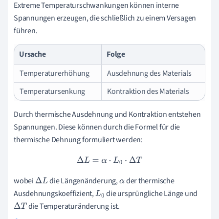
Extreme Temperaturschwankungen können interne
Spannungen erzeugen, die schließlich zu einem Versagen
führen.
Ursache
Folge
Temperaturerhöhung
Ausdehnung des Materials
Temperatursenkung
Kontraktion des Materials
Durch thermische Ausdehnung und Kontraktion entstehen
Spannungen. Diese können durch die Formel für die
thermische Dehnung formuliert werden:
Δ
L
=
α
⋅
L
0
⋅
Δ
T
wobei
die Längenänderung,
der thermische
Δ
L
α
Ausdehnungskoeffizient,
die ursprüngliche Länge und
L
0
die Temperaturänderung ist.
Δ
T