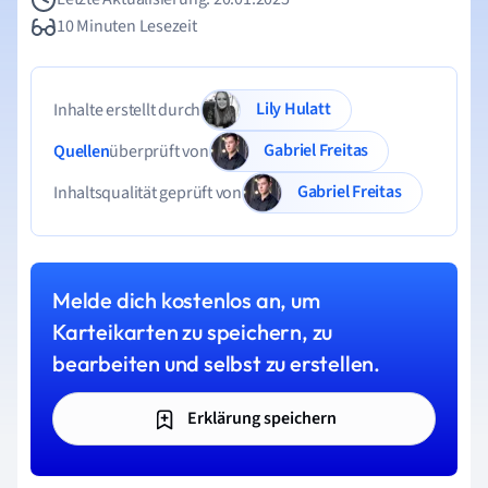
10 Minuten Lesezeit
Lily Hulatt
Inhalte erstellt durch
Gabriel Freitas
Quellen
überprüft von
Gabriel Freitas
Inhaltsqualität geprüft von
Melde dich kostenlos an, um
Karteikarten zu speichern, zu
bearbeiten und selbst zu erstellen.
Erklärung speichern