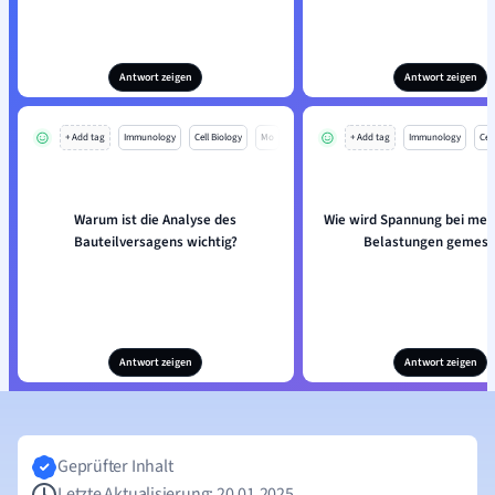
Antwort zeigen
Antwort zeigen
+ Add tag
Immunology
Cell Biology
Mo
+ Add tag
Immunology
Cell
Warum ist die Analyse des
Wie wird Spannung bei me
Bauteilversagens wichtig?
Belastungen gemes
Antwort zeigen
Antwort zeigen
Geprüfter Inhalt
Letzte Aktualisierung: 20.01.2025