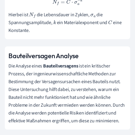
N
f
=
C
⋅
σ
a
−
k
Hierbei ist
die Lebensdauer in Zyklen,
die
N
f
σ
a
Spannungsamplitude,
ein Materialexponent und
eine
k
C
Konstante.
Bauteilversagen Analyse
Die Analyse eines
Bauteilversagens
ist ein kritischer
Prozess, der ingenieurwissenschaftliche Methoden zur
Bestimmung der Versagensursachen eines Bauteils nutzt.
Diese Untersuchung hilft dabei, zu verstehen, warum ein
Bauteil nicht mehr funktioniert hat und wie ähnliche
Probleme in der Zukunft vermieden werden können. Durch
die Analyse werden potentielle Risiken identifiziert und
effektive Maßnahmen ergriffen, um diese zu minimieren.