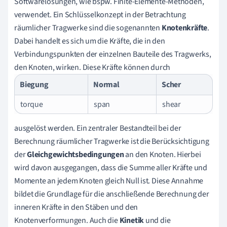
Softwarelösungen, wie bspw. Finite-Elemente-Methoden,
verwendet. Ein Schlüsselkonzept in der Betrachtung
räumlicher Tragwerke sind die sogenannten
Knotenkräfte
.
Dabei handelt es sich um die Kräfte, die in den
Verbindungspunkten der einzelnen Bauteile des Tragwerks,
den Knoten, wirken. Diese Kräfte können durch
Biegung
Normal
Scher
torque
span
shear
ausgelöst werden. Ein zentraler Bestandteil bei der
Berechnung räumlicher Tragwerke ist die Berücksichtigung
der
Gleichgewichtsbedingungen
an den Knoten. Hierbei
wird davon ausgegangen, dass die Summe aller Kräfte und
Momente an jedem Knoten gleich Null ist. Diese Annahme
bildet die Grundlage für die anschließende Berechnung der
inneren Kräfte in den Stäben und den
Knotenverformungen. Auch die
Kinetik
und die