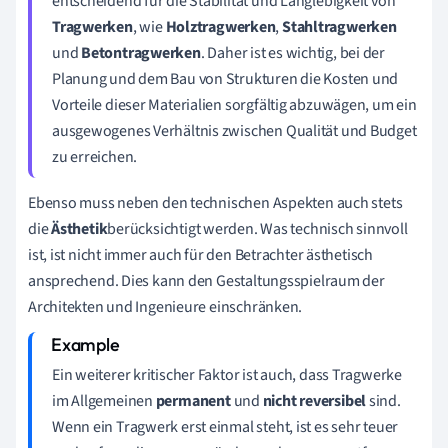
entscheidend für die Stabilität und Langlebigkeit von
Tragwerken
, wie
Holztragwerken
,
Stahltragwerken
und
Betontragwerken
. Daher ist es wichtig, bei der
Planung und dem Bau von Strukturen die Kosten und
Vorteile dieser Materialien sorgfältig abzuwägen, um ein
ausgewogenes Verhältnis zwischen Qualität und Budget
zu erreichen.
Ebenso muss neben den technischen Aspekten auch stets
die
Ästhetik
berücksichtigt werden. Was technisch sinnvoll
ist, ist nicht immer auch für den Betrachter ästhetisch
ansprechend. Dies kann den Gestaltungsspielraum der
Architekten und Ingenieure einschränken.
Ein weiterer kritischer Faktor ist auch, dass Tragwerke
im Allgemeinen
permanent
und
nicht reversibel
sind.
Wenn ein Tragwerk erst einmal steht, ist es sehr teuer