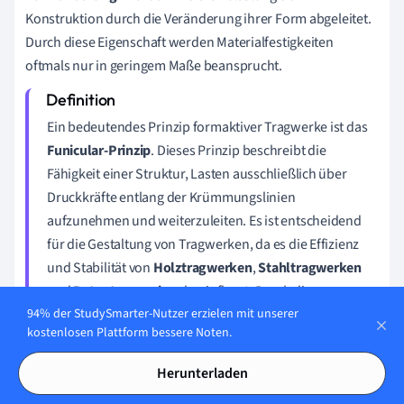
Konstruktion durch die Veränderung ihrer Form abgeleitet.
Durch diese Eigenschaft werden Materialfestigkeiten
oftmals nur in geringem Maße beansprucht.
Ein bedeutendes Prinzip formaktiver Tragwerke ist das
Funicular-Prinzip
. Dieses Prinzip beschreibt die
Fähigkeit einer Struktur, Lasten ausschließlich über
Druckkräfte entlang der Krümmungslinien
aufzunehmen und weiterzuleiten. Es ist entscheidend
für die Gestaltung von Tragwerken, da es die Effizienz
und Stabilität von
Holztragwerken
,
Stahltragwerken
und
Betontragwerken
beeinflusst. Durch die
Anwendung des Funicular-Prinzips können Ingenieure
94% der StudySmarter-Nutzer erzielen mit unserer
kostenlosen Plattform bessere Noten.
die Materialien optimal nutzen und die strukturellen
Eigenschaften verbessern, was zu nachhaltigeren und
Herunterladen
leistungsfähigeren Bauwerken führt.