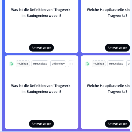
Was ist die Definition von 'Tragwerk'
Welche Hauptbauteile sind 
im Bauingenieurwesen?
Tragwerks?
Antwort zeigen
Antwort zeigen
+ Add tag
Immunology
Cell Biology
Mo
+ Add tag
Immunology
Cell
Was ist die Definition von 'Tragwerk'
Welche Hauptbauteile sind 
im Bauingenieurwesen?
Tragwerks?
Antwort zeigen
Antwort zeigen