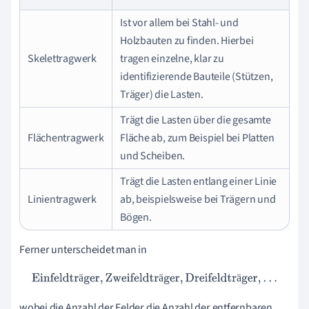
Ist vor allem bei Stahl- und
Holzbauten zu finden. Hierbei
Skelettragwerk
tragen einzelne, klar zu
identifizierende Bauteile (Stützen,
Träger) die Lasten.
Trägt die Lasten über die gesamte
Flächentragwerk
Fläche ab, zum Beispiel bei Platten
und Scheiben.
Trägt die Lasten entlang einer Linie
Linientragwerk
ab, beispielsweise bei Trägern und
Bögen.
Ferner unterscheidet man in
Einfeldträger
,
Zweifeldträger
,
Dreifeldträger
,
…
ä
ä
ä
wobei die Anzahl der Felder die Anzahl der entfernbaren,