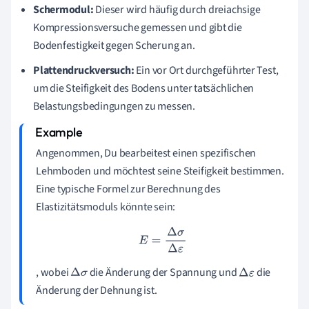
Schermodul:
Dieser wird häufig durch dreiachsige
Kompressionsversuche gemessen und gibt die
Bodenfestigkeit gegen Scherung an.
Plattendruckversuch:
Ein vor Ort durchgeführter Test,
um die Steifigkeit des Bodens unter tatsächlichen
Belastungsbedingungen zu messen.
Angenommen, Du bearbeitest einen spezifischen
Lehmboden und möchtest seine Steifigkeit bestimmen.
Eine typische Formel zur Berechnung des
Elastizitätsmoduls könnte sein:
E
=
Δ
σ
Δ
ε
, wobei
die Änderung der Spannung und
die
Δ
σ
Δ
ε
Änderung der Dehnung ist.