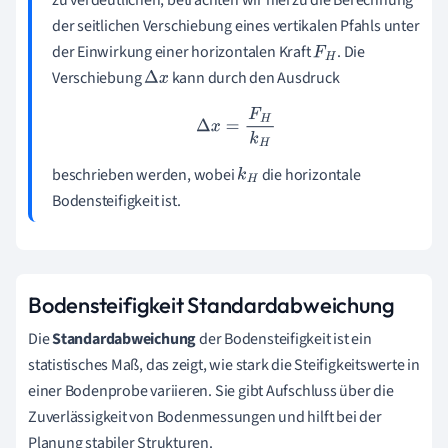
zu verdeutlichen, betrachten wir hierzu die Berechnung
der seitlichen Verschiebung eines vertikalen Pfahls unter
der Einwirkung einer horizontalen Kraft
. Die
F
H
Verschiebung
kann durch den Ausdruck
Δ
x
Δ
x
=
F
H
k
H
beschrieben werden, wobei
die horizontale
k
H
Bodensteifigkeit ist.
Bodensteifigkeit Standardabweichung
Die
Standardabweichung
der Bodensteifigkeit ist ein
statistisches Maß, das zeigt, wie stark die Steifigkeitswerte in
einer Bodenprobe variieren. Sie gibt Aufschluss über die
Zuverlässigkeit von Bodenmessungen und hilft bei der
Planung stabiler Strukturen.