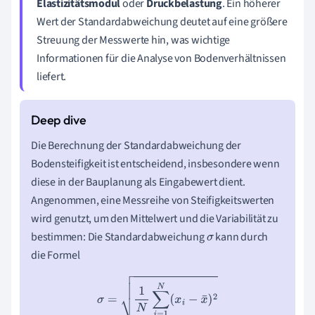
Elastizitätsmodul
oder
Druckbelastung
. Ein höherer
Wert der Standardabweichung deutet auf eine größere
Streuung der Messwerte hin, was wichtige
Informationen für die Analyse von Bodenverhältnissen
liefert.
Die Berechnung der Standardabweichung der
Bodensteifigkeit ist entscheidend, insbesondere wenn
diese in der Bauplanung als Eingabewert dient.
Angenommen, eine Messreihe von Steifigkeitswerten
wird genutzt, um den Mittelwert und die Variabilität zu
bestimmen: Die Standardabweichung
kann durch
σ
die Formel
σ
=
1
N
∑
i
=
1
N
(
x
i
−
x
¯
)
2