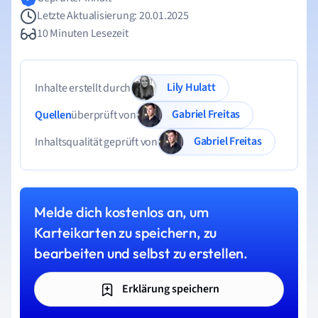
Letzte Aktualisierung: 20.01.2025
10 Minuten Lesezeit
Lily Hulatt
Inhalte erstellt durch
Gabriel Freitas
Quellen
überprüft von
Gabriel Freitas
Inhaltsqualität geprüft von
Melde dich kostenlos an, um
Karteikarten zu speichern, zu
bearbeiten und selbst zu erstellen.
Erklärung speichern