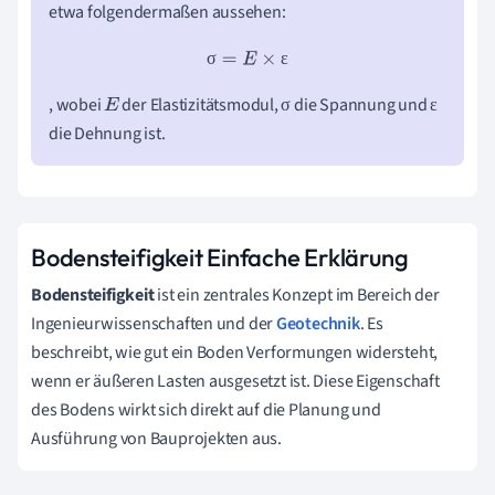
etwa folgendermaßen aussehen:
σ
=
E
×
ε
σ
ε
, wobei
der Elastizitätsmodul,
die Spannung und
σ
ε
E
σ
ε
die Dehnung ist.
Bodensteifigkeit Einfache Erklärung
Bodensteifigkeit
ist ein zentrales Konzept im Bereich der
Ingenieurwissenschaften und der
Geotechnik
. Es
beschreibt, wie gut ein Boden Verformungen widersteht,
wenn er äußeren Lasten ausgesetzt ist. Diese Eigenschaft
des Bodens wirkt sich direkt auf die Planung und
Ausführung von Bauprojekten aus.