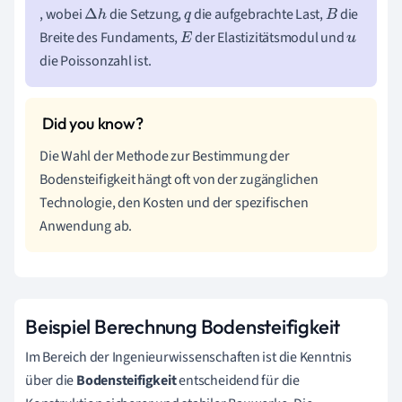
, wobei
die Setzung,
die aufgebrachte Last,
die
Δ
h
q
B
Breite des Fundaments,
der Elastizitätsmodul und
E
u
die Poissonzahl ist.
Die Wahl der Methode zur Bestimmung der
Bodensteifigkeit hängt oft von der zugänglichen
Technologie, den Kosten und der spezifischen
Anwendung ab.
Beispiel Berechnung Bodensteifigkeit
Im Bereich der Ingenieurwissenschaften ist die Kenntnis
über die
Bodensteifigkeit
entscheidend für die