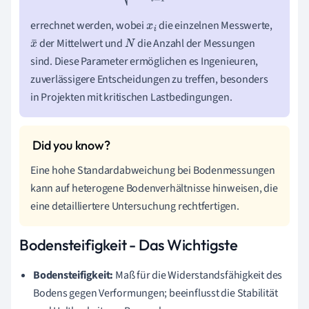
errechnet werden, wobei
die einzelnen Messwerte,
x
i
der Mittelwert und
die Anzahl der Messungen
x
N
sind. Diese Parameter ermöglichen es Ingenieuren,
¯
zuverlässigere Entscheidungen zu treffen, besonders
in Projekten mit kritischen Lastbedingungen.
Eine hohe Standardabweichung bei Bodenmessungen
kann auf heterogene Bodenverhältnisse hinweisen, die
eine detailliertere Untersuchung rechtfertigen.
Bodensteifigkeit - Das Wichtigste
Bodensteifigkeit:
Maß für die Widerstandsfähigkeit des
Bodens gegen Verformungen; beeinflusst die Stabilität