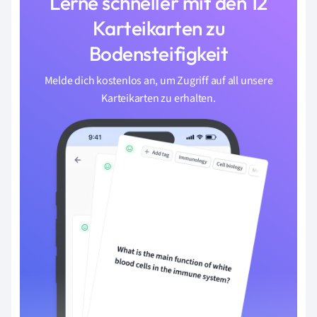
Lerne schneller mit den 12
Karteikarten zu
Bodensteifigkeit
Melde dich kostenlos an, um Zugriff auf all unsere
Karteikarten zu erhalten.