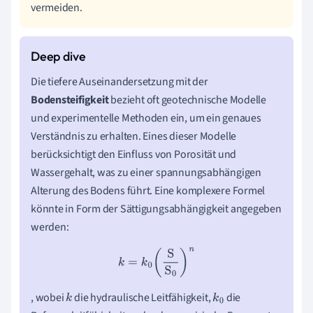
vermeiden.
Die tiefere Auseinandersetzung mit der
Bodensteifigkeit
bezieht oft geotechnische Modelle
und experimentelle Methoden ein, um ein genaues
Verständnis zu erhalten. Eines dieser Modelle
berücksichtigt den Einfluss von Porosität und
Wassergehalt, was zu einer spannungsabhängigen
Alterung des Bodens führt. Eine komplexere Formel
könnte in Form der Sättigungsabhängigkeit angegeben
werden:
k
=
k
0
(
S
S
0
)
n
, wobei
die hydraulische Leitfähigkeit,
die
k
k
0