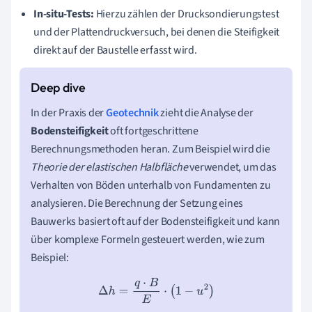
In-situ-Tests:
Hierzu zählen der Drucksondierungstest
und der Plattendruckversuch, bei denen die Steifigkeit
direkt auf der Baustelle erfasst wird.
In der Praxis der
Geotechnik
zieht die Analyse der
Bodensteifigkeit
oft fortgeschrittene
Berechnungsmethoden heran. Zum Beispiel wird die
Theorie der elastischen Halbfläche
verwendet, um das
Verhalten von Böden unterhalb von Fundamenten zu
analysieren. Die Berechnung der Setzung eines
Bauwerks basiert oft auf der Bodensteifigkeit und kann
über komplexe Formeln gesteuert werden, wie zum
Beispiel:
Δ
h
=
q
⋅
B
E
⋅
(
1
−
u
2
)