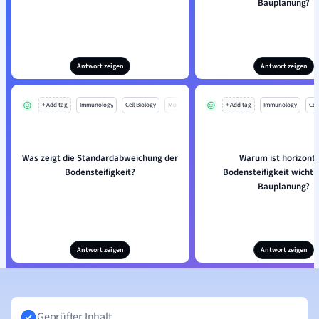
Bauplanung?
Antwort zeigen
Antwort zeigen
+ Add tag
Immunology
Cell Biology
Mo
+ Add tag
Immunology
Cell
Was zeigt die Standardabweichung der
Warum ist horizont
Bodensteifigkeit?
Bodensteifigkeit wichtig
Bauplanung?
Antwort zeigen
Antwort zeigen
Geprüfter Inhalt