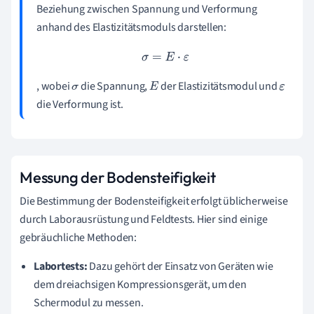
Beziehung zwischen Spannung und Verformung
anhand des Elastizitätsmoduls darstellen:
σ
=
E
⋅
ε
, wobei
die Spannung,
der Elastizitätsmodul und
σ
E
ε
die Verformung ist.
Messung der Bodensteifigkeit
Die Bestimmung der Bodensteifigkeit erfolgt üblicherweise
durch Laborausrüstung und Feldtests. Hier sind einige
gebräuchliche Methoden:
Labortests:
Dazu gehört der Einsatz von Geräten wie
dem dreiachsigen Kompressionsgerät, um den
Schermodul zu messen.