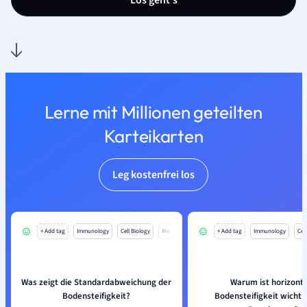
Los geht’s
Lerne mit Millionen geteilten
Karteikarten
Leg kostenfrei los
+ Add tag
Immunology
Cell Biology
Mo
+ Add tag
Immunology
Cell
Was zeigt die Standardabweichung der
Warum ist horizont
Bodensteifigkeit?
Bodensteifigkeit wichtig