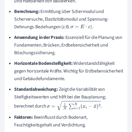
und Haltbarkeit von Bauwerken.
Berechnung:
Ermittlung über Schermodul und
Scherversuche, Elastizitätsmodul und Spannung-
Dehnungs-Beziehungen (z.B.
).
σ
=
E
⋅
ε
Anwendung in der Praxis:
Essenziell für die Planung von
Fundamenten, Brücken, Erdbebensicherheit und
Böschungssicherung.
Horizontale Bodensteifigkeit:
Widerstandsfähigkeit
gegen horizontale Kräfte. Wichtig für Erdbebensicherheit
und Gebäudefundamente.
Standardabweichung:
Zeigt die Variabilität von
Steifigkeitswerten und hilft bei der Bauplanung;
berechnet durch
.
σ
=
1
N
∑
i
=
1
N
(
x
i
−
x
¯
)
2
Faktoren:
Beeinflusst durch Bodenart,
Feuchtigkeitsgehalt und Verdichtung.