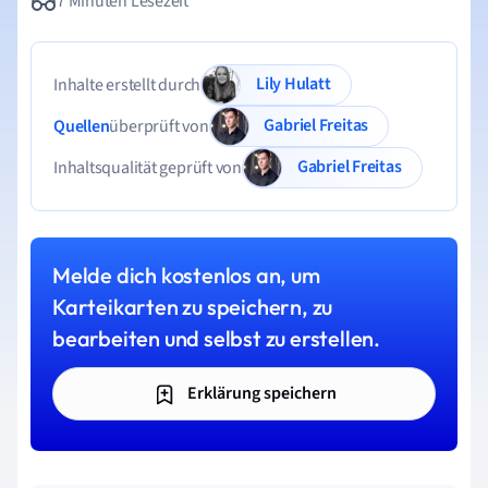
7 Minuten Lesezeit
Lily Hulatt
Inhalte erstellt durch
Gabriel Freitas
Quellen
überprüft von
Gabriel Freitas
Inhaltsqualität geprüft von
Melde dich kostenlos an, um
Karteikarten zu speichern, zu
bearbeiten und selbst zu erstellen.
Erklärung speichern