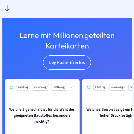
Lerne mit Millionen geteilten
Karteikarten
Leg kostenfrei los
+ Add tag
Immunology
Cell Biology
Mo
+ Add tag
Immunology
Cell
Welche Eigenschaft ist für die Wahl des
Welches Beispiel zeigt ein M
geeigneten Baustoffes besonders
hoher Druckfestigke
wichtig?