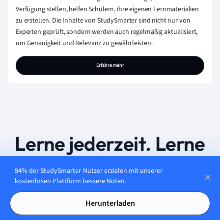
Verfügung stellen, helfen Schülern, ihre eigenen Lernmaterialien
zu erstellen. Die Inhalte von StudySmarter sind nicht nur von
Experten geprüft, sondern werden auch regelmäßig aktualisiert,
um Genauigkeit und Relevanz zu gewährleisten.
Erfahre mehr
Lerne jederzeit. Lerne
überall. Auf allen
94% der StudySmarter-Nutzer erzielen mit unserer
kostenlosen Plattform bessere Noten.
Geräten.
Herunterladen