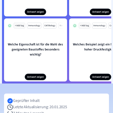
Antwort zeigen
Antwort zeigen
+ Add tag
Immunology
Cell Biology
Mo
+ Add tag
Immunology
Cell
Welche Eigenschaft ist für die Wahl des
Welches Beispiel zeigt ein M
geeigneten Baustoffes besonders
hoher Druckfestigke
wichtig?
Antwort zeigen
Antwort zeigen
Geprüfter Inhalt
Letzte Aktualisierung: 20.01.2025