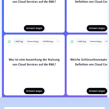
von Cloud Services auf die BWL?
Definition von Cloud Co
Antwort zeigen
Antwort zeigen
+ Add tag
Immunology
Cell Biology
Mo
+ Add tag
Immunology
Cell
Was ist eine Auswirkung der Nutzung
Welche Schlüsselkonzepte u
von Cloud Services auf die BWL?
Definition von Cloud Co
Antwort zeigen
Antwort zeigen