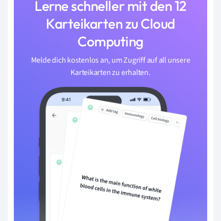
Lerne schneller mit den 12
Karteikarten zu Cloud
Computing
Melde dich kostenlos an, um Zugriff auf all unsere
Karteikarten zu erhalten.