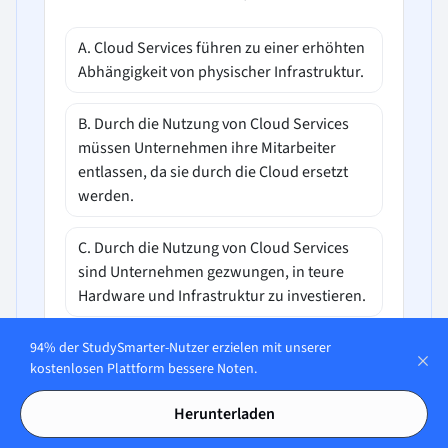
A. Cloud Services führen zu einer erhöhten
Abhängigkeit von physischer Infrastruktur.
B. Durch die Nutzung von Cloud Services
müssen Unternehmen ihre Mitarbeiter
entlassen, da sie durch die Cloud ersetzt
werden.
C. Durch die Nutzung von Cloud Services
sind Unternehmen gezwungen, in teure
Hardware und Infrastruktur zu investieren.
D. Die Nutzung von Cloud Services kann
94% der StudySmarter-Nutzer erzielen mit unserer
kostenlosen Plattform bessere Noten.
dazu führen, dass Unternehmen IT-
Ressourcen wie Speicherplatz und
Herunterladen
Rechenkraft kaufen, ohne in teure
Hardware investieren zu müssen. Dies