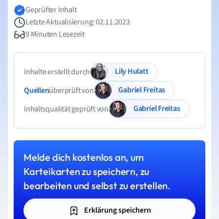
Geprüfter Inhalt
Letzte Aktualisierung: 02.11.2023
9 Minuten Lesezeit
Lily Hulatt
Inhalte erstellt durch
Gabriel Freitas
Quellen
überprüft von
Gabriel Freitas
Inhaltsqualität geprüft von
Melde dich kostenlos an, um
Karteikarten zu speichern, zu
bearbeiten und selbst zu erstellen.
Erklärung speichern