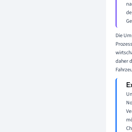
na
de
Ge
Die Um
Prozess
wirtsch
daher d
Fahrzeu
Un
No
Ve
mö
Ch