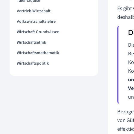
Talentaquise
Es gibt
Vertrieb Wirtschaft
deshalb
Volkswirtschaftslehre
Wirtschaft Grundwissen
Wirtschaftsethik
Di
Wirtschaftsmathematik
Be
Ko
Wirtschaftspolitik
Ko
um
Ve
un
Bezogen
von Güt
effekti