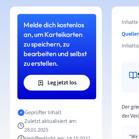
Inhalte
Melde dich kostenlos
an, um Karteikarten
Quelle
zu speichern, zu
Inhalts
bearbeiten und selbst
zu erstellen.
Leg jetzt los
Der gri
Geprüfter Inhalt
der Ver
Zuletzt aktualisiert am:
28.01.2025
Wir
Veröffentlicht am: 14.10.2022