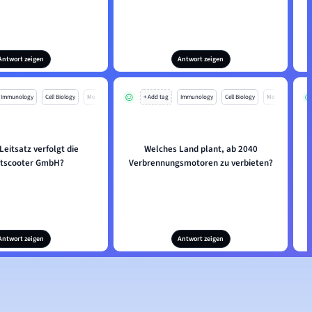
Antwort zeigen
Antwort zeigen
Immunology
Cell Biology
Mo
+ Add tag
Immunology
Cell Biology
Mo
eitsatz verfolgt die
Welches Land plant, ab 2040
etscooter GmbH?
Verbrennungsmotoren zu verbieten?
Antwort zeigen
Antwort zeigen