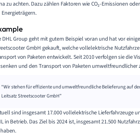
ma zu achten. Dazu zählen Faktoren wie CO₂-Emissionen oder 
n Energieträgern.
e DHL Group geht mit gutem Beispiel voran und hat vor einig
reetscooter GmbH gekauft, welche vollelektrische Nutzfahrzeu
ansport von Paketen entwickelt. Seit 2010 verfolgen sie die V
 senken und den Transport von Paketen umweltfreundlicher z
Wir stehen für effiziente und umweltfreundliche Belieferung auf der
Leitsatz Streetscooter GmbH
tuell sind insgesamt 17.000 vollelektrische Lieferfahrzeuge u
L in Betrieb. Das Ziel bis 2024 ist, insgesamt 21.500 Nutzfah
 haben.