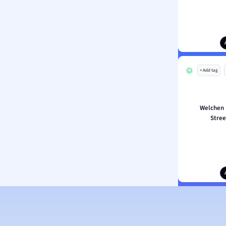
+ Add tag
Welchen L
Stre