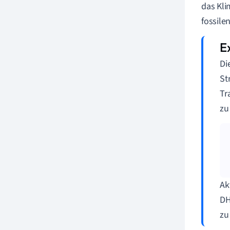
das Kli
fossile
Di
St
Tr
zu
Ak
DH
zu