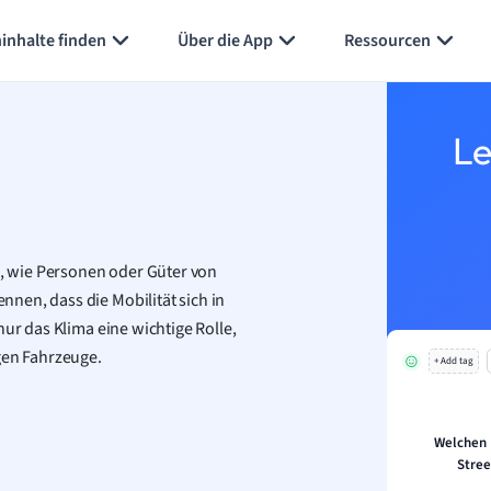
Karteikarten erstellen
Seite zusammenfassen
inhalte finden
Über die App
Ressourcen
Le
se, wie Personen oder Güter von
nen, dass die Mobilität sich in
nur das Klima eine wichtige Rolle,
gen Fahrzeuge.
+ Add tag
Welchen L
Stre