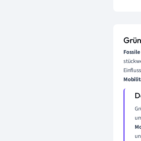
Grün
Fossile
stückwe
Einflus
Mobilit
Gr
um
Mo
un