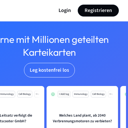
Login
Registrieren
rne mit Millionen geteilten
Karteikarten
Leg kostenfrei los
Immunology
Cell Biology
Mo
+ Add tag
Immunology
Cell Biology
Mo
eitsatz verfolgt die
Welches Land plant, ab 2040
etscooter GmbH?
Verbrennungsmotoren zu verbieten?