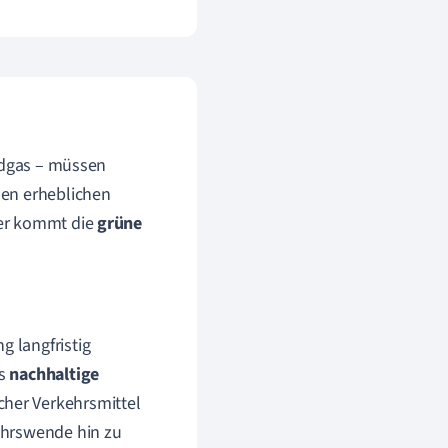
rdgas – müssen
nen erheblichen
ier kommt die
grüne
g langfristig
ls
nachhaltige
cher Verkehrsmittel
kehrswende hin zu