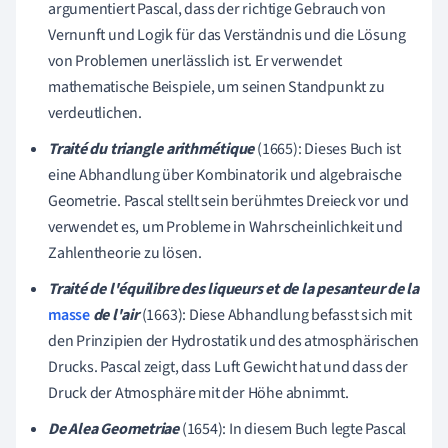
argumentiert Pascal, dass der richtige Gebrauch von
Vernunft und Logik für das Verständnis und die Lösung
von Problemen unerlässlich ist. Er verwendet
mathematische Beispiele, um seinen Standpunkt zu
verdeutlichen.
Traité du triangle arithmétique
(1665): Dieses Buch ist
eine Abhandlung über Kombinatorik und algebraische
Geometrie. Pascal stellt sein berühmtes Dreieck vor und
verwendet es, um Probleme in Wahrscheinlichkeit und
Zahlentheorie zu lösen.
Traité de l'équilibre des liqueurs et de la pesanteur de la
masse
de l'air
(1663): Diese Abhandlung befasst sich mit
den Prinzipien der Hydrostatik und des atmosphärischen
Drucks. Pascal zeigt, dass Luft Gewicht hat und dass der
Druck der Atmosphäre mit der Höhe abnimmt.
De Alea Geometriae
(1654): In diesem Buch legte Pascal