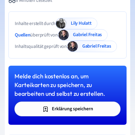
8 Minuten Lesezeit
Lily Hulatt
Inhalte erstellt durch
Gabriel Freitas
Quellen
überprüft von
Gabriel Freitas
Inhaltsqualität geprüft von
Melde dich kostenlos an, um
Karteikarten zu speichern, zu
bearbeiten und selbst zu erstellen.
Erklärung speichern