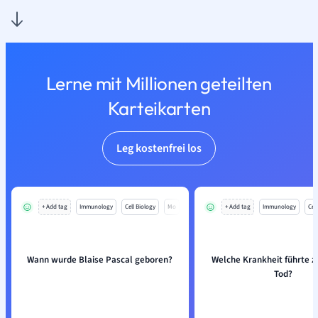
Lerne mit Millionen geteilten
Karteikarten
Leg kostenfrei los
+ Add tag
Immunology
Cell Biology
Mo
+ Add tag
Immunology
Cell
Wann wurde Blaise Pascal geboren?
Welche Krankheit führte z
Tod?