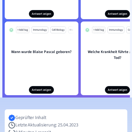
Antwort zeigen
Antwort zeigen
+ Add tag
Immunology
Cell Biology
Mo
+ Add tag
Immunology
Cell
Wann wurde Blaise Pascal geboren?
Welche Krankheit führte z
Tod?
Antwort zeigen
Antwort zeigen
Geprüfter Inhalt
Letzte Aktualisierung: 25.04.2023