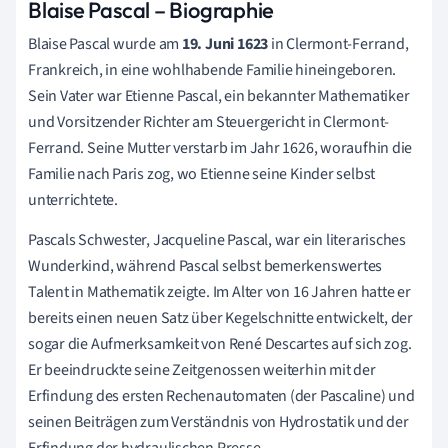
Blaise Pascal – Biographie
Blaise Pascal wurde am
19. Juni 1623
in Clermont-Ferrand,
Frankreich, in eine wohlhabende Familie hineingeboren.
Sein Vater war Etienne Pascal, ein bekannter Mathematiker
und Vorsitzender Richter am Steuergericht in Clermont-
Ferrand. Seine Mutter verstarb im Jahr 1626, woraufhin die
Familie nach Paris zog, wo Etienne seine Kinder selbst
unterrichtete.
Pascals Schwester, Jacqueline Pascal, war ein literarisches
Wunderkind, während Pascal selbst bemerkenswertes
Talent in Mathematik zeigte. Im Alter von 16 Jahren hatte er
bereits einen neuen Satz über Kegelschnitte entwickelt, der
sogar die Aufmerksamkeit von René Descartes auf sich zog.
Er beeindruckte seine Zeitgenossen weiterhin mit der
Erfindung des ersten Rechenautomaten (der Pascaline) und
seinen Beiträgen zum Verständnis von Hydrostatik und der