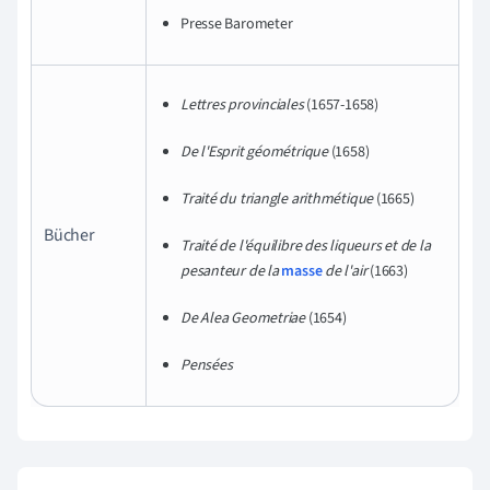
Presse Barometer
Lettres provinciales
(1657-1658)
De l'Esprit géométrique
(
1658)
Traité du triangle arithmétique
(1665)
Bücher
Traité de l'équilibre des liqueurs et de la
pesanteur de la
masse
de l'air
(1663)
De Alea Geometriae
(1654)
Pensées