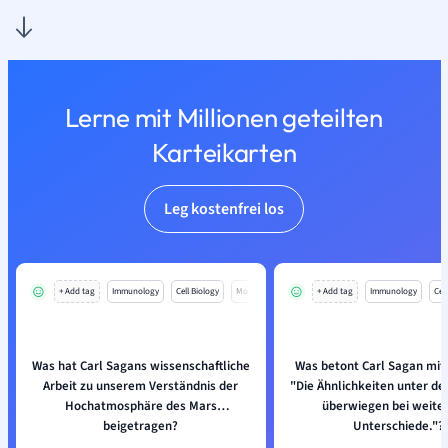
Lerne mit Millionen geteilten
Karteikarten
Leg kostenfrei los
+ Add tag
Immunology
Cell Biology
Mo
+ Add tag
Immunology
Cell
Was hat Carl Sagans wissenschaftliche
Was betont Carl Sagan mit
Arbeit zu unserem Verständnis der
"Die Ähnlichkeiten unter d
Hochatmosphäre des Mars
überwiegen bei weite
beigetragen?
Unterschiede."?