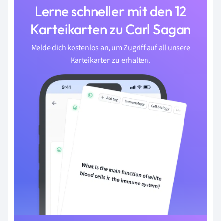
Lerne schneller mit den 12
Karteikarten zu Carl Sagan
Melde dich kostenlos an, um Zugriff auf all unsere
Karteikarten zu erhalten.