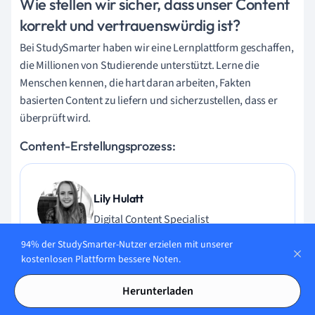
Wie stellen wir sicher, dass unser Content
korrekt und vertrauenswürdig ist?
Bei StudySmarter haben wir eine Lernplattform geschaffen,
die Millionen von Studierende unterstützt. Lerne die
Menschen kennen, die hart daran arbeiten, Fakten
basierten Content zu liefern und sicherzustellen, dass er
überprüft wird.
Content-Erstellungsprozess:
Lily Hulatt
Digital Content Specialist
94% der StudySmarter-Nutzer erzielen mit unserer
Lily Hulatt ist Digital Content Specialist mit über drei
kostenlosen Plattform bessere Noten.
Jahren Erfahrung in Content-Strategie und Curriculum-
Design. Sie hat 2022 ihren Doktortitel in Englischer Literatur
Herunterladen
an der Durham University erhalten, dort auch im