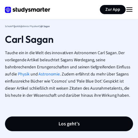
Karteikarten erstellen
Seite zusammenfassen
Zur App
Schule
Physik
Berühmte Physiker
Carl Sagan
Carl Sagan
Tauche ein in die Welt des innovativen Astronomen Carl Sagan. Der
vorliegende Artikel beleuchtet Sagans Werdegang, seine
bahnbrechenden Errungenschaften und seinen tiefgreifenden Einfluss
auf die
Physik
und
Astronomie
. Zudem erfährst du mehr über Sagans
einflussreiche Bücher wie 'Cosmos' und 'Pale Blue Dot'. Gespickt ist
dieser Artikel schließlich mit weisen Zitaten des Ausnahmetalents, die
bis heute in der Wissenschaft und darüber hinaus ihre Wirkung haben.
Los geht’s