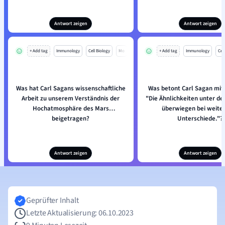
Antwort zeigen
Antwort zeigen
+ Add tag
Immunology
Cell Biology
Mo
+ Add tag
Immunology
Cell
Was hat Carl Sagans wissenschaftliche
Was betont Carl Sagan mit
Arbeit zu unserem Verständnis der
"Die Ähnlichkeiten unter d
Hochatmosphäre des Mars
überwiegen bei weite
beigetragen?
Unterschiede."?
Antwort zeigen
Antwort zeigen
Geprüfter Inhalt
Letzte Aktualisierung: 06.10.2023