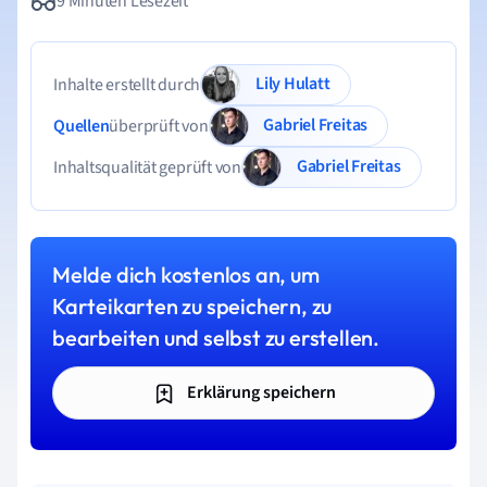
9 Minuten Lesezeit
Lily Hulatt
Inhalte erstellt durch
Gabriel Freitas
Quellen
überprüft von
Gabriel Freitas
Inhaltsqualität geprüft von
Melde dich kostenlos an, um
Karteikarten zu speichern, zu
bearbeiten und selbst zu erstellen.
Erklärung speichern