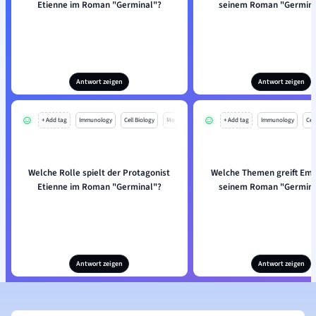
Etienne im Roman "Germinal"?
seinem Roman "Germina
Antwort zeigen
Antwort zeigen
+ Add tag
Immunology
Cell Biology
Mo
+ Add tag
Immunology
Cell
Welche Rolle spielt der Protagonist
Welche Themen greift Emil
Etienne im Roman "Germinal"?
seinem Roman "Germina
Antwort zeigen
Antwort zeigen