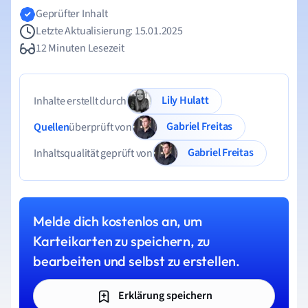
Geprüfter Inhalt
Letzte Aktualisierung: 15.01.2025
12 Minuten Lesezeit
Lily Hulatt
Inhalte erstellt durch
Gabriel Freitas
Quellen
überprüft von
Gabriel Freitas
Inhaltsqualität geprüft von
Melde dich kostenlos an, um
Karteikarten zu speichern, zu
bearbeiten und selbst zu erstellen.
Erklärung speichern