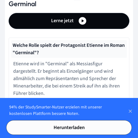
Germinal
Lerne jetzt
Welche Rolle spielt der Protagonist Etienne im Roman
"Germinal"?
Etienne wird in "Germinal" als Messiasfigur
dargestellt. Er beginnt als Einzelgänger und wird
allmählich zum Repräsentanten und Sprecher der
Minenarbeiter, die bei einem Streik auf ihn als ihren
Führer blicken.
94% der StudySmarter-Nutzer erzielen mit unserer
Welche Themen greift Emile Zola in seinem Roman
kostenlosen Plattform bessere Noten.
"Germinal" auf?
Herunterladen
Emile Zola behandelt in "Germinal" Themen wie