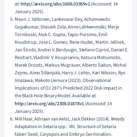
at:
http://arxiv.org/abs/1606.01959v1
(Accessed: 14
January 2025).
Mauri J. Valtonen, Lankeswar Dey, Achamveedu
Gopakumar, Staszek Zola, Anne Lähteenmäki, Merja
Tornikoski, Alok C. Gupta, Tapio Pursimo, Emil
Knudstrup, Jose L. Gomez, Rene Hudec, Martin Jelínek,
Jan Štrobl, Andrei V. Berdyugin, Stefano Ciprini, Daniel E.
Reichart, Vladimir V. Kouprianov, Katsura Matsumoto,
Marek Drozdz, Markus Mugrauer, Alberto Sadun, Michal
Zejmo, Aimo Sillanpää, Harry J. Lehto, Kari Nilsson, Ryo
Imazawa, Makoto Uemura (2023). Observational
Implications of OJ 287's Predicted 2022 Disk Impact in
the Black Hole Binary Model. Available at:
http://arxiv.org/abs/2308.01878v1
(Accessed: 14
January 2025).
Milt Haar, Adriaan van Aelst, Jack Dekker (2014). Weedy
Adaptation in Setaria spp.: VIII. Structure of Setaria
faberi Seed, Caryopsis and Embryo Germination.