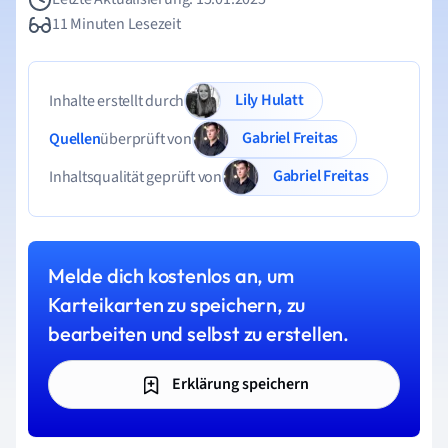
11 Minuten Lesezeit
Lily Hulatt
Inhalte erstellt durch
Gabriel Freitas
Quellen
überprüft von
Gabriel Freitas
Inhaltsqualität geprüft von
Melde dich kostenlos an, um
Karteikarten zu speichern, zu
bearbeiten und selbst zu erstellen.
Erklärung speichern