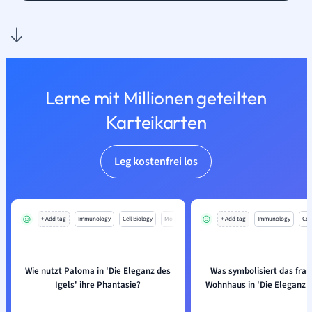
Lerne mit Millionen geteilten
Karteikarten
Leg kostenfrei los
+ Add tag
Immunology
Cell Biology
Mo
+ Add tag
Immunology
Cell
Wie nutzt Paloma in 'Die Eleganz des
Was symbolisiert das fra
Igels' ihre Phantasie?
Wohnhaus in 'Die Eleganz d