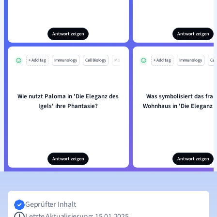
Antwort zeigen
Antwort zeigen
+ Add tag
Immunology
Cell Biology
Mo
+ Add tag
Immunology
Cell
Wie nutzt Paloma in 'Die Eleganz des
Was symbolisiert das fra
Igels' ihre Phantasie?
Wohnhaus in 'Die Eleganz d
Antwort zeigen
Antwort zeigen
Geprüfter Inhalt
Letzte Aktualisierung: 15.01.2025