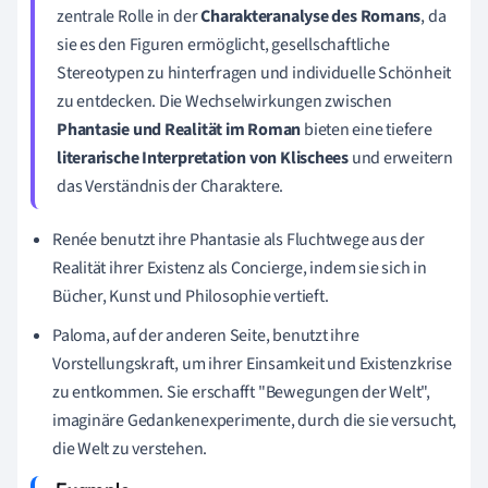
zentrale Rolle in der
Charakteranalyse des Romans
, da
sie es den Figuren ermöglicht, gesellschaftliche
Stereotypen zu hinterfragen und individuelle Schönheit
zu entdecken. Die Wechselwirkungen zwischen
Phantasie und Realität im Roman
bieten eine tiefere
literarische Interpretation von Klischees
und erweitern
das Verständnis der Charaktere.
Renée benutzt ihre Phantasie als Fluchtwege aus der
Realität ihrer Existenz als Concierge, indem sie sich in
Bücher, Kunst und Philosophie vertieft.
Paloma, auf der anderen Seite, benutzt ihre
Vorstellungskraft, um ihrer Einsamkeit und Existenzkrise
zu entkommen. Sie erschafft "Bewegungen der Welt",
imaginäre Gedankenexperimente, durch die sie versucht,
die Welt zu verstehen.