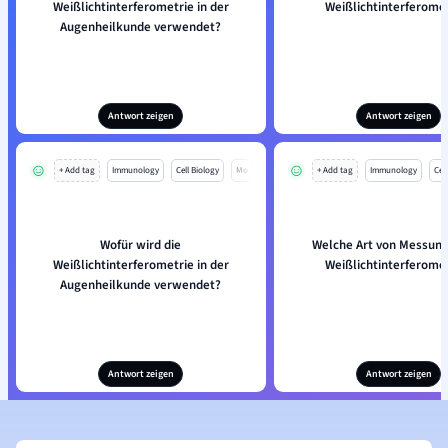
Weißlichtinterferometrie in der
Weißlichtinterferome
Augenheilkunde verwendet?
Antwort zeigen
Antwort zeigen
+ Add tag
Immunology
Cell Biology
Mo
+ Add tag
Immunology
Cell
Wofür wird die
Welche Art von Messung 
Weißlichtinterferometrie in der
Weißlichtinterferome
Augenheilkunde verwendet?
Antwort zeigen
Antwort zeigen