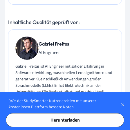
Inhaltliche Qualität geprüft von:
Gabriel Freitas
AI Engineer
Gabriel Freitas ist AI Engineer mit solider Erfahrung in
Softwareentwicklung, maschinellen Lernalgorithmen und
generativer KI, einschließlich Anwendungen großer
Sprachmodelle (LLMs). Er hat Elektrotechnik an der
Universität von São Paulo studiert und macht aktuell
seinen MSc in Computertechnik an der Universität von
94% der StudySmarter-Nutzer erzielen mit unserer
Campinas mit Schwerpunkt auf maschinellem Lernen.
kostenlosen Plattform bessere Noten.
Gabriel hat einen starken Hintergrund in Software-
Engineering und hat an Projekten zu Computer Vision,
Herunterladen
Embedded AI und LLM-Anwendungen gearbeitet.