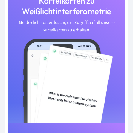
Karteikarten zu
Weißlichtinterferometrie
Melde dich kostenlos an, um Zugriff auf all unsere
Karteikarten zu erhalten.