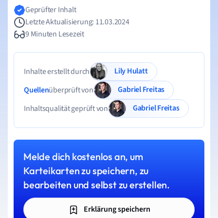
Geprüfter Inhalt
Letzte Aktualisierung: 11.03.2024
9 Minuten Lesezeit
Lily Hulatt
Inhalte erstellt durch
Gabriel Freitas
Quellen
überprüft von
Gabriel Freitas
Inhaltsqualität geprüft von
Melde dich kostenlos an, um
Karteikarten zu speichern, zu
bearbeiten und selbst zu erstellen.
Erklärung speichern