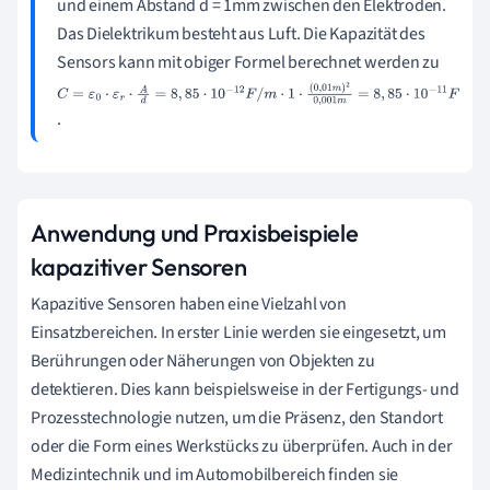
und einem Abstand d = 1mm zwischen den Elektroden.
Das Dielektrikum besteht aus Luft. Die Kapazität des
Sensors kann mit obiger Formel berechnet werden zu
C
.
=
ε
0
⋅
ε
r
Anwendung und Praxisbeispiele
⋅
kapazitiver Sensoren
A
d
Kapazitive Sensoren haben eine Vielzahl von
=
Einsatzbereichen. In erster Linie werden sie eingesetzt, um
8
,
Berührungen oder Näherungen von Objekten zu
8
detektieren. Dies kann beispielsweise in der Fertigungs- und
5
·
Prozesstechnologie nutzen, um die Präsenz, den Standort
1
oder die Form eines Werkstücks zu überprüfen. Auch in der
0
Medizintechnik und im Automobilbereich finden sie