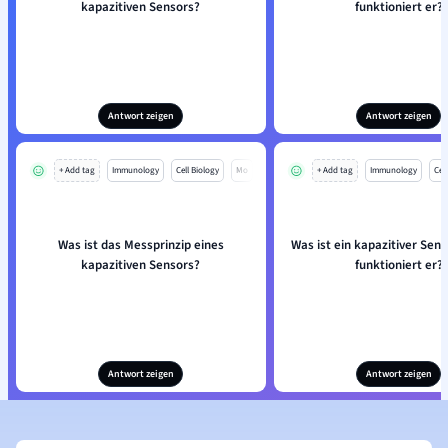
kapazitiven Sensors?
funktioniert er?
Antwort zeigen
Antwort zeigen
+ Add tag
Immunology
Cell Biology
Mo
+ Add tag
Immunology
Cell
Was ist das Messprinzip eines
Was ist ein kapazitiver Sen
kapazitiven Sensors?
funktioniert er?
Antwort zeigen
Antwort zeigen