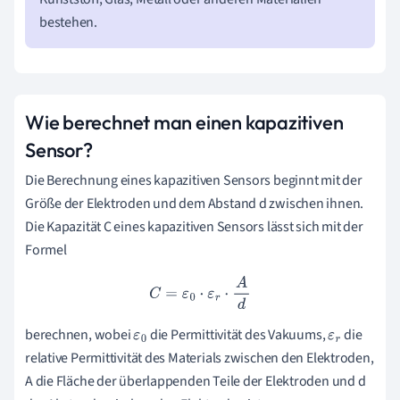
bestehen.
Wie berechnet man einen kapazitiven
Sensor?
Die Berechnung eines kapazitiven Sensors beginnt mit der
Größe der Elektroden und dem Abstand d zwischen ihnen.
Die Kapazität C eines kapazitiven Sensors lässt sich mit der
Formel
C
=
ε
0
⋅
ε
r
⋅
A
d
berechnen, wobei
die Permittivität des Vakuums,
die
ε
0
ε
r
relative Permittivität des Materials zwischen den Elektroden,
A die Fläche der überlappenden Teile der Elektroden und d