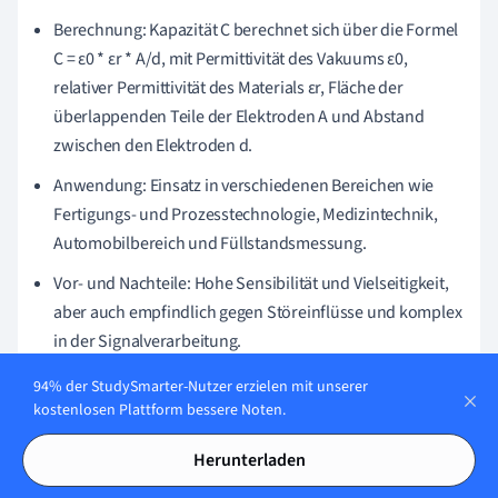
Berechnung: Kapazität C berechnet sich über die Formel
C = ε0 * εr * A/d, mit Permittivität des Vakuums ε0,
relativer Permittivität des Materials εr, Fläche der
überlappenden Teile der Elektroden A und Abstand
zwischen den Elektroden d.
Anwendung: Einsatz in verschiedenen Bereichen wie
Fertigungs- und Prozesstechnologie, Medizintechnik,
Automobilbereich und Füllstandsmessung.
Vor- und Nachteile: Hohe Sensibilität und Vielseitigkeit,
aber auch empfindlich gegen Störeinflüsse und komplex
in der Signalverarbeitung.
94% der StudySmarter-Nutzer erzielen mit unserer
References
kostenlosen Plattform bessere Noten.
Frank Klinker, Günter Skoruppa (2020). Ein optimiertes
Glättungsverfahren motiviert durch eine technische
Herunterladen
Fragestellung (An optimized smoothing method