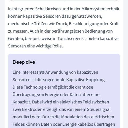
8
,
In integrierten Schaltkreisen und in der Mikrosystemtechnik
8
können kapazitive Sensoren dazu genutzt werden,
5
·
mechanische Größen wie Druck, Beschleunigung oder Kraft
1
zu messen. Auch in der berührungslosen Bedienung von
0
Geräten, beispielsweise in Touchscreens, spielen kapazitive
−
Sensoren eine wichtige Rolle.
1
1
F
Eine interessante Anwendung von kapazitiven
Sensoren ist die sogenannte Kapazitive Kopplung.
Diese Technologie ermöglicht die drahtlose
Übertragung von Energie oder Daten über eine
Kapazität. Dabei wird ein elektrisches Feld zwischen
zwei Elektroden erzeugt, das von einem Steuersignal
moduliert wird. Durch die Modulation des elektrischen
Feldes können Daten oder Energie kabellos übertragen