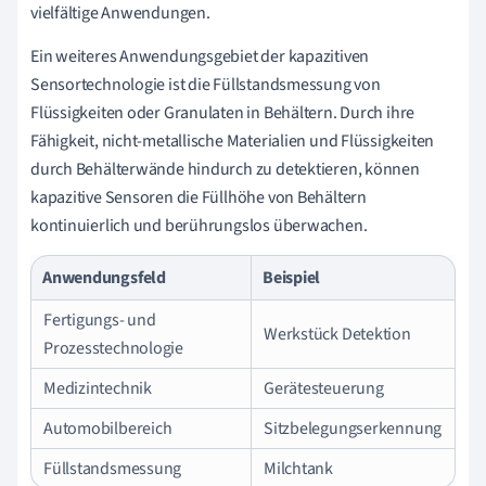
−
vielfältige Anwendungen.
1
Ein weiteres Anwendungsgebiet der kapazitiven
2
Sensortechnologie ist die Füllstandsmessung von
F
/
Flüssigkeiten oder Granulaten in Behältern. Durch ihre
m
Fähigkeit, nicht-metallische Materialien und Flüssigkeiten
⋅
1
durch Behälterwände hindurch zu detektieren, können
⋅
(
kapazitive Sensoren die Füllhöhe von Behältern
0
,
kontinuierlich und berührungslos überwachen.
0
1
Anwendungsfeld
Beispiel
m
)
2
Fertigungs- und
Werkstück Detektion
0
,
Prozesstechnologie
0
Medizintechnik
Gerätesteuerung
0
1
Automobilbereich
Sitzbelegungserkennung
m
Füllstandsmessung
Milchtank
=