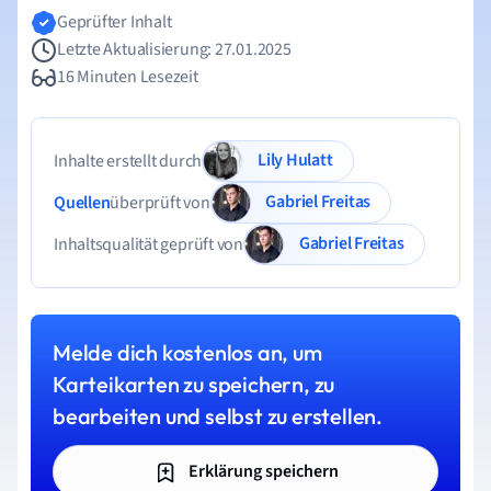
Geprüfter Inhalt
Letzte Aktualisierung: 27.01.2025
16 Minuten Lesezeit
Lily Hulatt
Inhalte erstellt durch
Gabriel Freitas
Quellen
überprüft von
Gabriel Freitas
Inhaltsqualität geprüft von
Melde dich kostenlos an, um
Karteikarten zu speichern, zu
bearbeiten und selbst zu erstellen.
Erklärung speichern