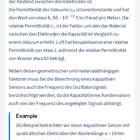
der Abstand zwischen den Elektroden ist.
Die Permittivität des Vakuums
ist eine Konstante und hat
ε
0
den Wert von etwa
F/m (Farad pro Meter). Die
8
,
85
·
10
−
12
relative Permittivität
ist der Faktor, um den das Material
ε
r
zwischen den Elektroden die Kapazität im Vergleich zu
einem Vakuum erhöht. Luft hat beispielsweise eine relative
Permittivität von etwa 1, während die relative Permittivität
von Wasser etwa 80 beträgt.
Neben diesen geometrischen und materialabhängigen
Faktoren muss bei der Berechnung eines kapazitiven
Sensors auch die Frequenz des Oszillatorsignals
berücksichtigt werden, da die Kapazität eines Kondensators
auch von der Frequenz des angelegten Signals abhängt.
Als Beispiel betrachten wir einen kapazitiven Sensor mit
quadratischen Elektroden der Kantenlänge a = 10mm