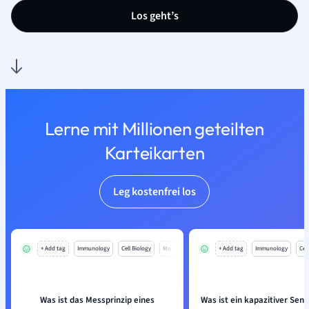
Los geht’s
Lerne mit Millionen geteilten
Karteikarten
Leg kostenfrei los
+ Add tag
Immunology
Cell Biology
Mo
+ Add tag
Immunology
Cell
Was ist das Messprinzip eines
Was ist ein kapazitiver Sen