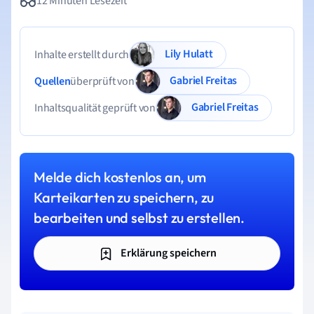
12 Minuten Lesezeit
Lily Hulatt
Inhalte erstellt durch
Gabriel Freitas
Quellen
überprüft von
Gabriel Freitas
Inhaltsqualität geprüft von
Melde dich kostenlos an, um
Karteikarten zu speichern, zu
bearbeiten und selbst zu erstellen.
Erklärung speichern