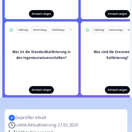
Antwort zeigen
Antwort zeigen
+ Add tag
Immunology
Cell Biology
Mo
+ Add tag
Immunology
Cell
Was ist die Standardkalibrierung in
Was sind die Grenzwer
den Ingenieurwissenschaften?
Kalibrierung?
Antwort zeigen
Antwort zeigen
Geprüfter Inhalt
Letzte Aktualisierung: 27.01.2025