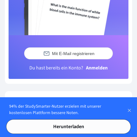
Mit E-Mail registrieren
Du hast bereits ein Konto?
Anmelden
Häufig gestellte Fragen zum Thema
94% der StudySmarter-Nutzer erzielen mit unserer
Kalibrierung
kostenlosen Plattform bessere Noten.
Was bedeutet Kalibrierung?
Herunterladen
Kalibrierung ist ein Prozess in den Ingenieurwissenschaften, bei