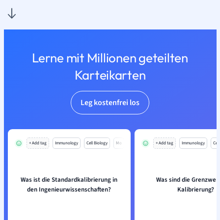
Lerne mit Millionen geteilten
Karteikarten
Leg kostenfrei los
+ Add tag
Immunology
Cell Biology
Mo
+ Add tag
Immunology
Cell
Was ist die Standardkalibrierung in
Was sind die Grenzwer
den Ingenieurwissenschaften?
Kalibrierung?