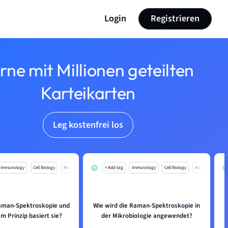
Login
Registrieren
rne mit Millionen geteilten
Karteikarten
Leg kostenfrei los
Immunology
Cell Biology
Mo
+ Add tag
Immunology
Cell Biology
Mo
Raman-Spektroskopie und
Wie wird die Raman-Spektroskopie in
m Prinzip basiert sie?
der Mikrobiologie angewendet?