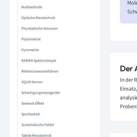
Mole
Nullmethode
Sch
Optische Messtechnik
Physikalische Sensoren
Polarimetrie
Pyrometrie
RAMAN Spektroskopie
Der 
Referenzmessverfahren
In der
SQUID Sensor
Einsatz
Schwingungsmessgeräte
analysi
Seebeck-Effekt
Probenh
Spurbarkeit
Systematische Fehler
Taktile Messtechnik