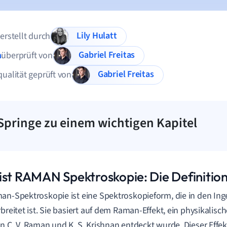
Lily Hulatt
 erstellt durch
Gabriel Freitas
n
überprüft von
Gabriel Freitas
qualität geprüft von
Springe zu einem wichtigen Kapitel
ist RAMAN Spektroskopie: Die Definitio
an-Spektroskopie ist eine Spektroskopieform, die in den In
rbreitet ist. Sie basiert auf dem Raman-Effekt, ein physikali
n C. V. Raman und K. S. Krishnan entdeckt wurde. Dieser Effekt