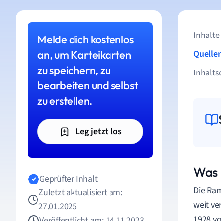
Inhalte
Melde dich kostenlos
an, um Karteikarten
Quelle
zu speichern, zu
Inhalts
bearbeiten und selbst
zu erstellen.
Leg jetzt los
Was 
Geprüfter Inhalt
Die Ram
Zuletzt aktualisiert am:
weit ve
27.01.2025
1928 vo
Veröffentlicht am: 14.11.2023