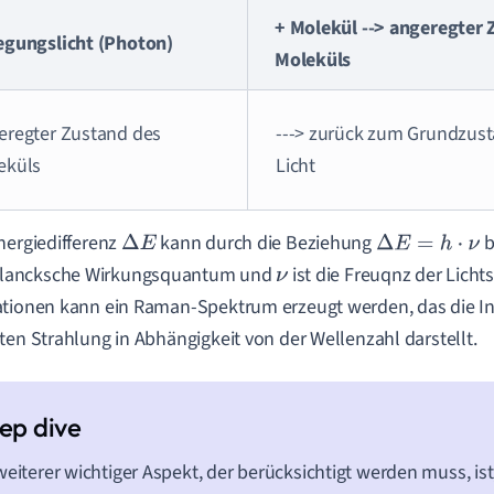
+ Molekül --> angeregter 
egungslicht (Photon)
Moleküls
eregter Zustand des
---> zurück zum Grundzust
eküls
Licht
nergiedifferenz
kann durch die Beziehung
b
Δ
E
Δ
E
=
h
⋅
ν
lancksche Wirkungsquantum und
ist die Freuqnz der Licht
ν
tionen kann ein Raman-Spektrum erzeugt werden, das die Int
ten Strahlung in Abhängigkeit von der Wellenzahl darstellt.
weiterer wichtiger Aspekt, der berücksichtigt werden muss, ist,