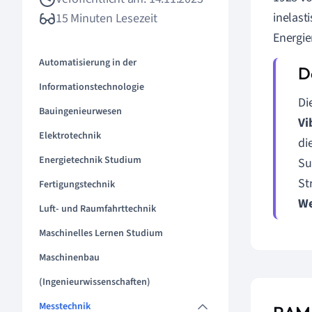
inelasti
15 Minuten Lesezeit
Energie
Automatisierung in der
Informationstechnologie
Di
Bauingenieurwesen
Vi
Elektrotechnik
di
Energietechnik Studium
Su
St
Fertigungstechnik
We
Luft- und Raumfahrttechnik
Maschinelles Lernen Studium
Maschinenbau
(Ingenieurwissenschaften)
Messtechnik