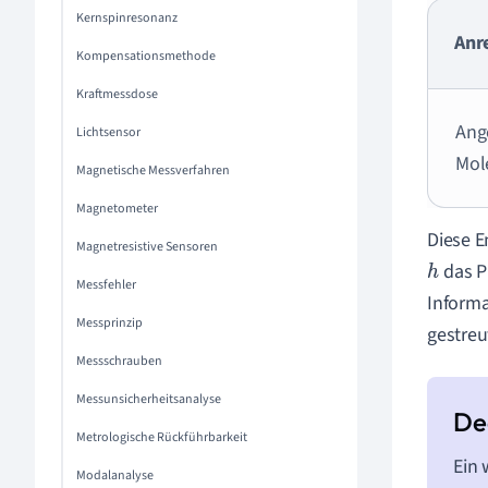
Kernspinresonanz
Anr
Kompensationsmethode
Kraftmessdose
Ang
Lichtsensor
Mol
Magnetische Messverfahren
Magnetometer
Diese E
Magnetresistive Sensoren
das P
h
Messfehler
Informa
Messprinzip
gestreu
Messschrauben
Messunsicherheitsanalyse
Metrologische Rückführbarkeit
Ein 
Modalanalyse