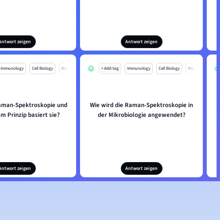
Antwort zeigen
Antwort zeigen
Immunology
Cell Biology
Mo
+ Add tag
Immunology
Cell Biology
Mo
Raman-Spektroskopie und
Wie wird die Raman-Spektroskopie in
m Prinzip basiert sie?
der Mikrobiologie angewendet?
Antwort zeigen
Antwort zeigen