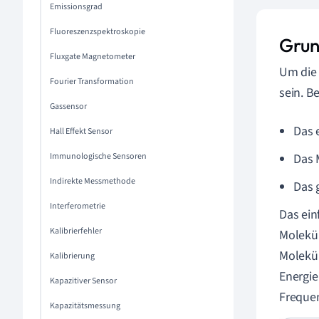
Emissionsgrad
Fluoreszenzspektroskopie
Grun
Fluxgate Magnetometer
Um die 
Fourier Transformation
sein. B
Gassensor
Das 
Hall Effekt Sensor
Immunologische Sensoren
Das 
Indirekte Messmethode
Das 
Interferometrie
Das ein
Kalibrierfehler
Molekül
Molekül
Kalibrierung
Energie
Kapazitiver Sensor
Frequen
Kapazitätsmessung