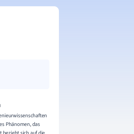
n
genieurwissenschaften
sches Phänomen, das
 bezieht sich auf die