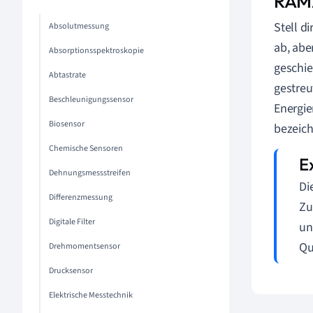
RAMA
Stell d
Absolutmessung
ab, abe
Absorptionsspektroskopie
geschie
Abtastrate
gestreu
Beschleunigungssensor
Energie
Biosensor
bezeich
Chemische Sensoren
Dehnungsmessstreifen
Di
Differenzmessung
Zu
Digitale Filter
un
Qu
Drehmomentsensor
Drucksensor
Elektrische Messtechnik