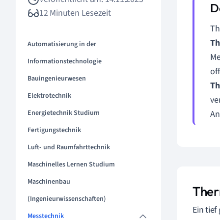
12 Minuten Lesezeit
Th
Th
Automatisierung in der
Me
Informationstechnologie
of
Bauingenieurwesen
Th
Elektrotechnik
ve
Energietechnik Studium
An
Fertigungstechnik
Luft- und Raumfahrttechnik
Maschinelles Lernen Studium
Maschinenbau
Ther
(Ingenieurwissenschaften)
Ein tie
Messtechnik