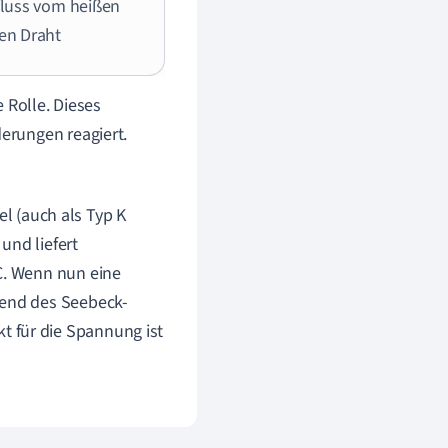
fluss vom heißen
en Draht
 Rolle. Dieses
erungen reagiert.
 (auch als Typ K
und liefert
°C. Wenn nun eine
hend des Seebeck-
 für die Spannung ist