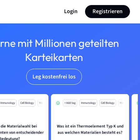
Login
Registrieren
rne mit Millionen geteilten
Karteikarten
Leg kostenfrei los
Immunology
Cell Biology
Mo
+ Add tag
Immunology
Cell Biology
Mo
 die Materialwahl bei
Was ist ein Thermoelement Typ K und
ten von entscheidender
aus welchen Materialien besteht es?
w
Bedeutung?