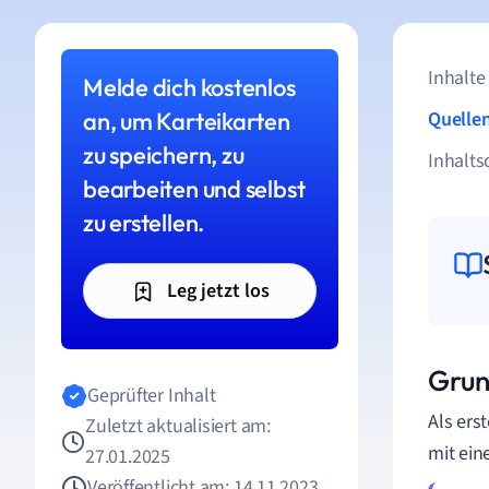
Inhalte
Melde dich kostenlos
an, um Karteikarten
Quelle
zu speichern, zu
Inhalts
bearbeiten und selbst
zu erstellen.
Leg jetzt los
Grun
Geprüfter Inhalt
Als ers
Zuletzt aktualisiert am:
mit ein
27.01.2025
Veröffentlicht am: 14.11.2023