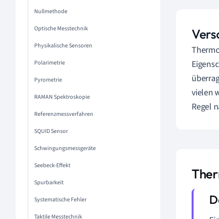
Nullmethode
Optische Messtechnik
Vers
Physikalische Sensoren
Thermoe
Eigensc
Polarimetrie
überrag
Pyrometrie
vielen 
RAMAN Spektroskopie
Regel n
Referenzmessverfahren
SQUID Sensor
Schwingungsmessgeräte
Seebeck-Effekt
Ther
Spurbarkeit
Systematische Fehler
Taktile Messtechnik