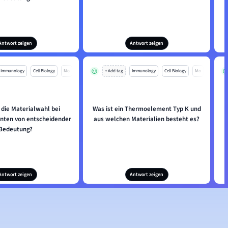
Antwort zeigen
Antwort zeigen
Immunology
Cell Biology
Mo
+ Add tag
Immunology
Cell Biology
Mo
 die Materialwahl bei
Was ist ein Thermoelement Typ K und
ten von entscheidender
aus welchen Materialien besteht es?
w
Bedeutung?
Antwort zeigen
Antwort zeigen