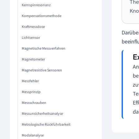
The
Kernspinresonanz
Kno
Kompensationsmethode
Kraftmessdose
Darüber
Lichtsensor
beeinfl
Magnetische Messverfahren
Magnetometer
An
Magnetresistive Sensoren
be
Messfehler
zu
Messprinzip
Te
Ef
Messschrauben
da
Messunsicherheitsanalyse
Metrologische Rückführbarkeit
Modalanalyse