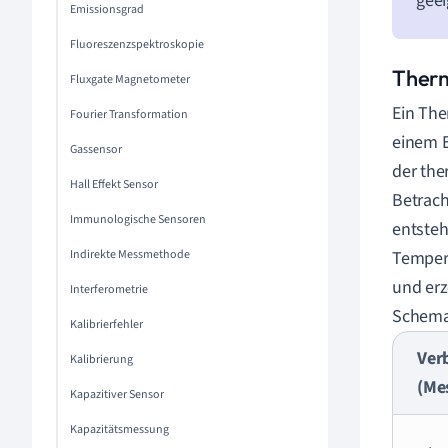
geei
Emissionsgrad
Fluoreszenzspektroskopie
Therm
Fluxgate Magnetometer
Ein The
Fourier Transformation
einem E
Gassensor
der the
Hall Effekt Sensor
Betrach
Immunologische Sensoren
entsteh
Indirekte Messmethode
Tempera
und erz
Interferometrie
Schema
Kalibrierfehler
Ver
Kalibrierung
(Mes
Kapazitiver Sensor
Kapazitätsmessung