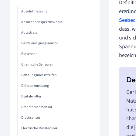
Definit
ergründ
Absolutmessung
Seebeck
Absorptionsspektroskopie
dass, w
Abtastrate
und sic
Beschleunigungssensor
Spannun
Biosensor
bezeich
Chemische Sensoren
Dehnungsmessstreifen
Differenzmessung
Der
Digitale Filter
Mate
Drehmomentsensor
hat 
char
Drucksensor
die 
Elektrische Messtechnik