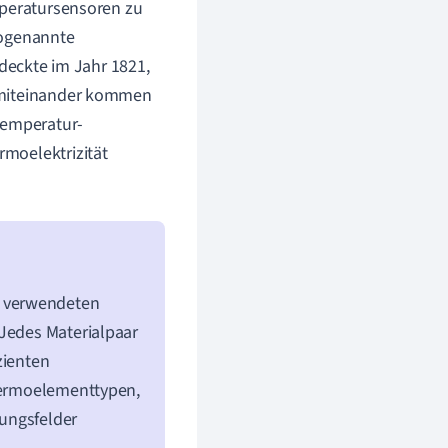
mperatursensoren zu
sogenannte
deckte im Jahr 1821,
t miteinander kommen
Temperatur-
moelektrizität
m verwendeten
 Jedes Materialpaar
zienten
Thermoelementtypen,
ungsfelder