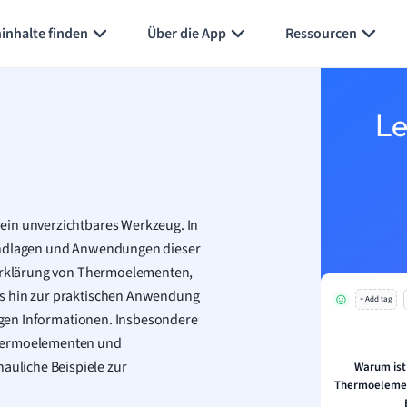
inhalte finden
Über die App
Ressourcen
Le
ein unverzichtbares Werkzeug. In
rundlagen und Anwendungen dieser
n Erklärung von Thermoelementen,
is hin zur praktischen Anwendung
+ Add tag
tigen Informationen. Insbesondere
Thermoelementen und
uliche Beispiele zur
Warum ist
Thermoelemen