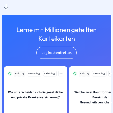
Lerne mit Millionen geteilten
Karteikarten
Leg kostenfrei los
+ Add tag
Immunology
Cell Biology
Mo
+ Add tag
Immunology
Cell
Wie unterscheiden sich die gesetzliche
Welche zwei Hauptformen g
und private Krankenversicherung?
Bereich der
Gesundheitsversicher