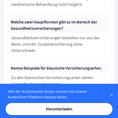
medizinische Behandlung nicht möglich.
Welche zwei Hauptformen gibt es im Bereich der
Gesundheitsversicherungen?
Gesundheitsversicherungen bestehen nur aus der
Basis- und der Zusatzversicherung ohne
Unterschiede.
Nenne Beispiele für klassische Versicherungsarten.
Zu den klassischen Versicherungsarten zählen
Gesundheitsversicherungen,
Haftpflichtversicherungen, Lebensversicherungen
94% der StudySmarter-Nutzer erzielen mit unserer
und Sachversicherungen, die jeweils unterschiedliche
kostenlosen Plattform bessere Noten.
Risiken abdecken.
Herunterladen