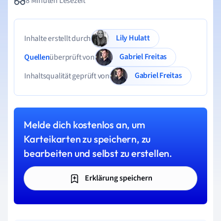
8 Minuten Lesezeit
Lily Hulatt
Inhalte erstellt durch
Gabriel Freitas
Quellen
überprüft von
Gabriel Freitas
Inhaltsqualität geprüft von
Melde dich kostenlos an, um
Karteikarten zu speichern, zu
bearbeiten und selbst zu erstellen.
Erklärung speichern