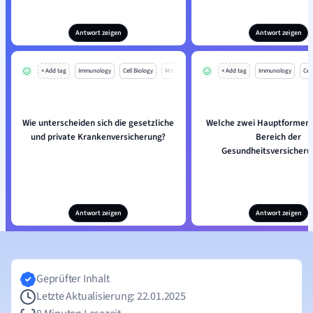
Antwort zeigen
Antwort zeigen
+ Add tag
Immunology
Cell Biology
Mo
+ Add tag
Immunology
Cell
Wie unterscheiden sich die gesetzliche
Welche zwei Hauptformen g
und private Krankenversicherung?
Bereich der
Gesundheitsversicher
Antwort zeigen
Antwort zeigen
Geprüfter Inhalt
Letzte Aktualisierung: 22.01.2025