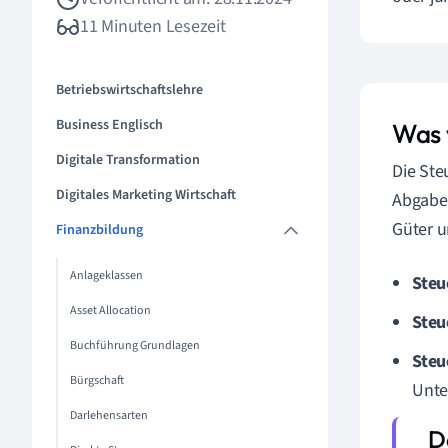
11 Minuten Lesezeit
Betriebswirtschaftslehre
Business Englisch
Was 
Digitale Transformation
Die Ste
Digitales Marketing Wirtschaft
Abgaben
Güter u
Finanzbildung
Anlageklassen
Steu
Asset Allocation
Steu
Buchführung Grundlagen
Steu
Bürgschaft
Unte
Darlehensarten