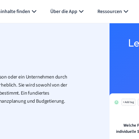
Karteikarten erstellen
Seite zusammenfassen
inhalte finden
Über die App
Ressourcen
Le
Person oder ein Unternehmen durch
heblich. Sie wird sowohl von der
estimmt. Ein fundiertes
 Finanzplanung und Budgetierung.
+ Add tag
Welche F
individuelle 