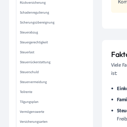
Kom
Rückversicherung
Schadenregulierung
Sicherungsübereignung
Steuerabzug
Steuergerechtigkeit
Fakto
Steuerlast
Steuerrückerstattung
Viele F
Steuerschuld
ist:
Steuervermeidung
Ein
Teilrente
Fami
Tilgungsplan
Steu
Vermögenswerte
Frei
Versicherungsarten