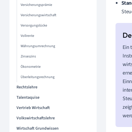
Stan
Versicherungsprämie
Steu
Versicherungswirtschaft
Versorgungslücke
Vollrente
Währungsumrechnung
Ein 
Inst
Zinseszins
wirt
Ökonometrie
erne
Überleitungsrechnung
Einn
Rechtslehre
inte
Talentaquise
Steu
zeig
Vertrieb Wirtschaft
werd
Volkswirtschaftslehre
Wirtschaft Grundwissen