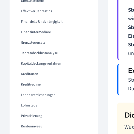
Direkte Steuern
St
Effektiver Jahreszins
wi
Finanzielle Unabhängigkeit
St
Finanzintermediäre
Ei
Grenzsteuersatz
St
un
Jahresabschlussanalyse
Kapitaldeckungsverfahren
Kreditarten
St
Kreditrechner
Du
Lebensversicherungen
Lohnsteuer
Privatisierung
Wuss
Rentenniveau