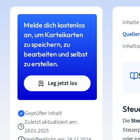
Inhalte
Melde dich kostenlos
an, um Karteikarten
Quelle
zu speichern, zu
Inhalts
bearbeiten und selbst
zu erstellen.
Leg jetzt los
Steue
Geprüfter Inhalt
Die
Ste
Zuletzt aktualisiert am:
Steuerp
28.01.2025
oder ju
Veröffentlicht am: 28.11.2024