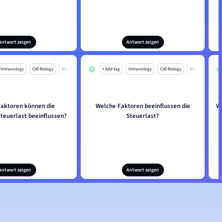
Antwort zeigen
Antwort zeigen
Immunology
Cell Biology
Mo
+ Add tag
Immunology
Cell Biology
Mo
aktoren können die
Welche Faktoren beeinflussen die
Wa
Steuerlast beeinflussen?
Steuerlast?
Antwort zeigen
Antwort zeigen