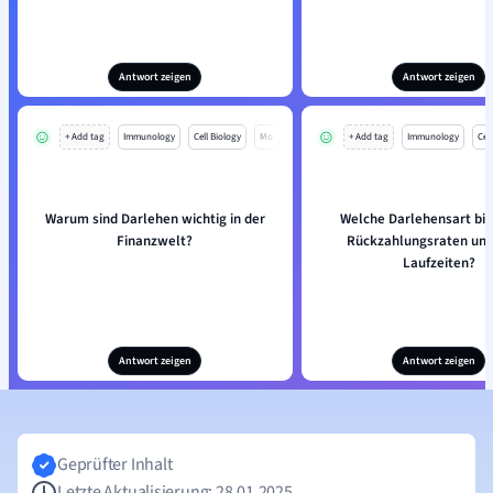
Antwort zeigen
Antwort zeigen
+ Add tag
Immunology
Cell Biology
Mo
+ Add tag
Immunology
Cell
Warum sind Darlehen wichtig in der
Welche Darlehensart biet
Finanzwelt?
Rückzahlungsraten und
Laufzeiten?
Antwort zeigen
Antwort zeigen
Geprüfter Inhalt
Letzte Aktualisierung: 28.01.2025