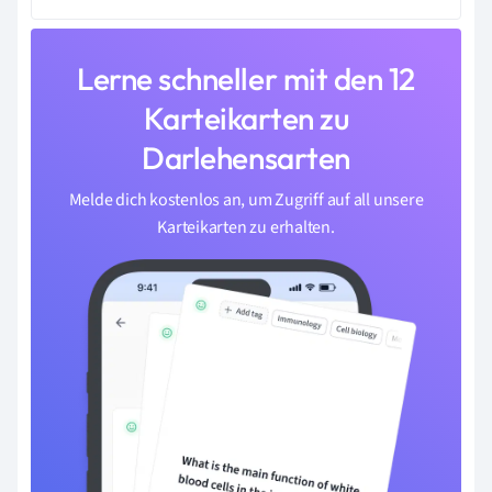
Lerne schneller mit den 12
Karteikarten zu
Darlehensarten
Melde dich kostenlos an, um Zugriff auf all unsere
Karteikarten zu erhalten.