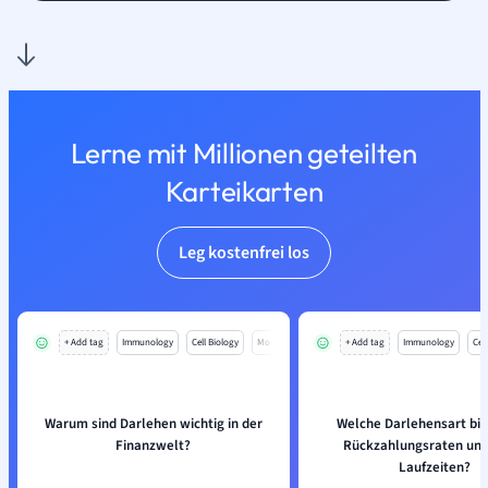
Lerne mit Millionen geteilten
Karteikarten
Leg kostenfrei los
+ Add tag
Immunology
Cell Biology
Mo
+ Add tag
Immunology
Cell
Warum sind Darlehen wichtig in der
Welche Darlehensart biet
Finanzwelt?
Rückzahlungsraten und
Laufzeiten?