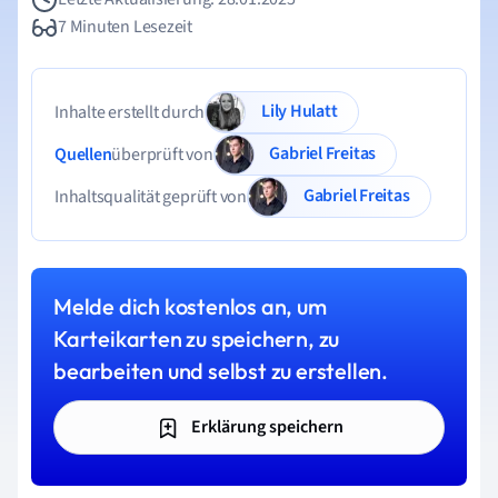
7 Minuten Lesezeit
Lily Hulatt
Inhalte erstellt durch
Gabriel Freitas
Quellen
überprüft von
Gabriel Freitas
Inhaltsqualität geprüft von
Melde dich kostenlos an, um
Karteikarten zu speichern, zu
bearbeiten und selbst zu erstellen.
Erklärung speichern