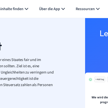
Karteikarten erstellen
Seite zusammenfassen
inhalte finden
Über die App
Ressourcen
Le
t
r eines Staates fair und im
ollten. Ziel ist es, eine
 Ungleichheiten zu verringern und
euergerechtigkeit ist die
+ Add tag
n Steuersatz zahlen als Personen
Wie wird di
progr