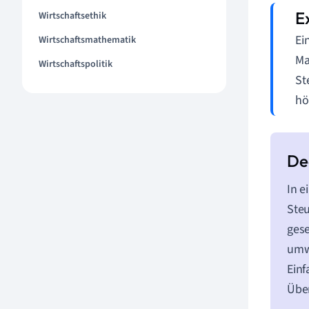
Wirtschaftsethik
Ei
Wirtschaftsmathematik
Ma
Wirtschaftspolitik
St
hö
In e
Steu
gese
umw
Einf
Über