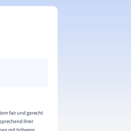
tem fair und gerecht
tsprechend ihrer
chen mit höheren