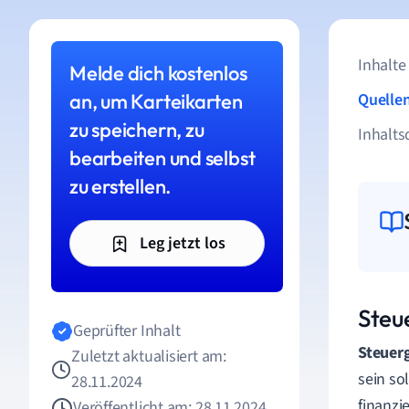
Inhalte
Melde dich kostenlos
an, um Karteikarten
Quelle
zu speichern, zu
Inhalts
bearbeiten und selbst
zu erstellen.
Leg jetzt los
Steu
Geprüfter Inhalt
Steuerg
Zuletzt aktualisiert am:
sein so
28.11.2024
finanzi
Veröffentlicht am: 28.11.2024