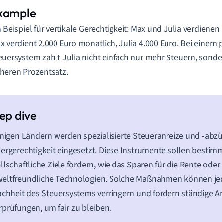
n Beispiel für vertikale Gerechtigkeit: Max und Julia verdienen
x verdient 2.000 Euro monatlich, Julia 4.000 Euro. Bei einem 
euersystem zahlt Julia nicht einfach nur mehr Steuern, sond
heren Prozentsatz.
inigen Ländern werden spezialisierte Steueranreize und -abzüg
ergerechtigkeit eingesetzt. Diese Instrumente sollen bestim
llschaftliche Ziele fördern, wie das Sparen für die Rente oder 
eltfreundliche Technologien. Solche Maßnahmen können je
achheit des Steuersystems verringern und fordern ständige
prüfungen, um fair zu bleiben.