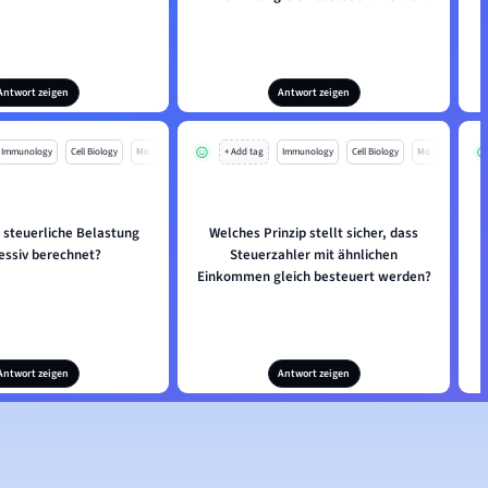
Antwort zeigen
Antwort zeigen
Immunology
Cell Biology
Mo
+ Add tag
Immunology
Cell Biology
Mo
e steuerliche Belastung
Welches Prinzip stellt sicher, dass
essiv berechnet?
Steuerzahler mit ähnlichen
Einkommen gleich besteuert werden?
Antwort zeigen
Antwort zeigen