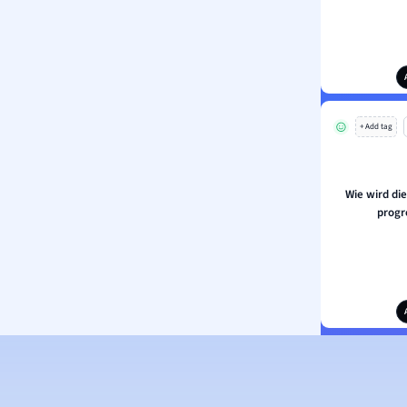
+ Add tag
Wie wird di
progr