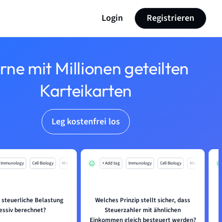
Login
Registrieren
rne mit Millionen geteilten
Karteikarten
Leg kostenfrei los
Immunology
Cell Biology
Mo
+ Add tag
Immunology
Cell Biology
Mo
e steuerliche Belastung
Welches Prinzip stellt sicher, dass
essiv berechnet?
Steuerzahler mit ähnlichen
Einkommen gleich besteuert werden?