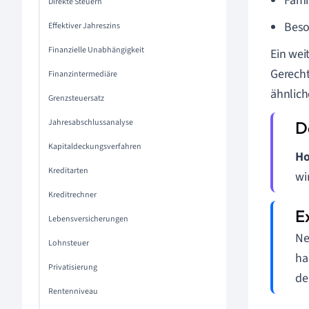
Fami
Direkte Steuern
Beso
Effektiver Jahreszins
Finanzielle Unabhängigkeit
Ein wei
Gerecht
Finanzintermediäre
ähnlich
Grenzsteuersatz
Jahresabschlussanalyse
Kapitaldeckungsverfahren
Ho
Kreditarten
wi
Kreditrechner
Lebensversicherungen
Ne
Lohnsteuer
ha
Privatisierung
de
Rentenniveau