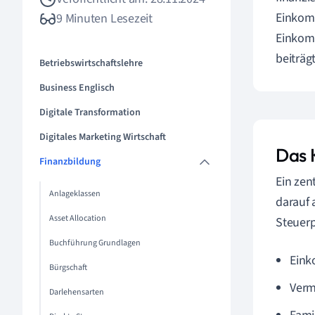
Einkomm
9 Minuten Lesezeit
Einkomm
beiträg
Betriebswirtschaftslehre
Business Englisch
Digitale Transformation
Digitales Marketing Wirtschaft
Das 
Finanzbildung
Ein zen
Anlageklassen
darauf 
Asset Allocation
Steuerp
Buchführung Grundlagen
Ein
Bürgschaft
Verm
Darlehensarten