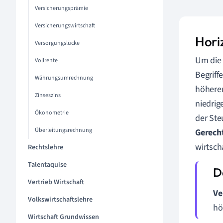
Versicherungsprämie
Versicherungswirtschaft
Hori
Versorgungslücke
Um die 
Vollrente
Begriff
Währungsumrechnung
höheren
Zinseszins
niedrig
Ökonometrie
der Ste
Überleitungsrechnung
Gerecht
wirtsch
Rechtslehre
Talentaquise
Vertrieb Wirtschaft
Ve
Volkswirtschaftslehre
hö
Wirtschaft Grundwissen