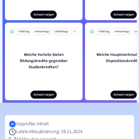
Antwort zeigen
Antwort zeigen
+ Add tag
Immunology
Cell Biology
Mo
+ Add tag
Immunology
Cell
Welche Vorteile bieten
Welche Hauptmerkmale
Bildungskredite gegenüber
Dispositionskredit
Studienkrediten?
Antwort zeigen
Antwort zeigen
Geprüfter Inhalt
Letzte Aktualisierung: 28.11.2024