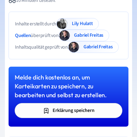
10 Minuten Lesezeit
Lily Hulatt
Inhalte erstellt durch
Gabriel Freitas
Quellen
überprüft von
Gabriel Freitas
Inhaltsqualität geprüft von
Melde dich kostenlos an, um
Karteikarten zu speichern, zu
bearbeiten und selbst zu erstellen.
Erklärung speichern